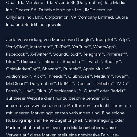
Co., Ltd., Mixcloud Ltd., Vivendi SE (Dailymotion), Idle Media
Inc., Deezer SA, Dribbble Holdings Ltd., IMDb.com Inc.,
OnlyFans Inc., LINE Corporation, VK Company Limited, Quora
Inc., und Reddit Inc., jeweils
Jede Verwendung von Marken wie Google™, Trustpilot™, Yelp™,
VerifyPilot™, Instagram™, TikTok™, YouTube™, WhatsApp™,
Facebook™, X-Twitter™, SoundCloud™, Telegram™, Pinterest™,
Likee™, Discord™, LinkedIn™, Snapchat™, Twitch™, Spotify™,
CoinMarketCap™, Shazam™, Rumble™, Apple Music™,
Audiomack™, Kick™, Threads™, Clubhouse™, Medium™, Kwai™,
MixCloud™, Dailymotion™, DatPiff™, Deezer™, Dribbble™, IMDb™,
Fansly™, Line™, Ok.ru (Odnoklassniki)™, Quora™ oder Reddit™
auf dieser Website dient nur zu beschreibenden und
informativen Zwecken, um die Plattformen zu identifizieren, die
mit unseren Marketingdiensten verbunden sind. Eine solche
Nutzung impliziert keine Zugehörigkeit, Genehmigung oder
Partnerschaft mit den jeweiligen Markeninhabern. Unser
Verweis auf diese Marken stellt eine nominative Fair-Use-