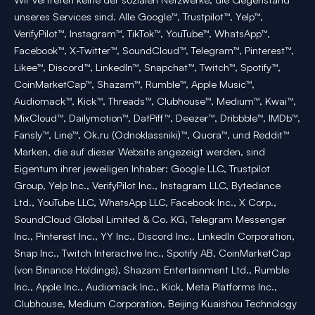
unseres Services sind. Alle Google™, Trustpilot™, Yelp™,
VerifyPilot™, Instagram™, TikTok™, YouTube™, WhatsApp™,
Facebook™, X-Twitter™, SoundCloud™, Telegram™, Pinterest™,
Likee™, Discord™, LinkedIn™, Snapchat™, Twitch™, Spotify™,
CoinMarketCap™, Shazam™, Rumble™, Apple Music™,
Audiomack™, Kick™, Threads™, Clubhouse™, Medium™, Kwai™,
MixCloud™, Dailymotion™, DatPiff™, Deezer™, Dribbble™, IMDb™,
Fansly™, Line™, Ok.ru (Odnoklassniki)™, Quora™, und Reddit™
Marken, die auf dieser Website angezeigt werden, sind
Eigentum ihrer jeweiligen Inhaber: Google LLC, Trustpilot
Group, Yelp Inc., VerifyPilot Inc., Instagram LLC, Bytedance
Ltd., YouTube LLC, WhatsApp LLC, Facebook Inc., X Corp.,
SoundCloud Global Limited & Co. KG, Telegram Messenger
Inc., Pinterest Inc., YY Inc., Discord Inc., LinkedIn Corporation,
Snap Inc., Twitch Interactive Inc., Spotify AB, CoinMarketCap
(von Binance Holdings), Shazam Entertainment Ltd., Rumble
Inc., Apple Inc., Audiomack Inc., Kick, Meta Platforms Inc.,
Clubhouse, Medium Corporation, Beijing Kuaishou Technology