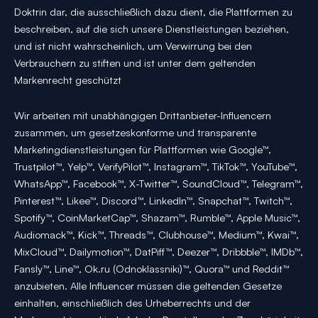
Doktrin dar, die ausschließlich dazu dient, die Plattformen zu
beschreiben, auf die sich unsere Dienstleistungen beziehen,
und ist nicht wahrscheinlich, um Verwirrung bei den
Verbrauchern zu stiften und ist unter dem geltenden
Markenrecht geschützt
Wir arbeiten mit unabhängigen Drittanbieter-Influencern
zusammen, um gesetzeskonforme und transparente
Marketingdienstleistungen für Plattformen wie Google™,
Trustpilot™, Yelp™, VerifyPilot™, Instagram™, TikTok™, YouTube™,
WhatsApp™, Facebook™, X-Twitter™, SoundCloud™, Telegram™,
Pinterest™, Likee™, Discord™, LinkedIn™, Snapchat™, Twitch™,
Spotify™, CoinMarketCap™, Shazam™, Rumble™, Apple Music™,
Audiomack™, Kick™, Threads™, Clubhouse™, Medium™, Kwai™,
MixCloud™, Dailymotion™, DatPiff™, Deezer™, Dribbble™, IMDb™,
Fansly™, Line™, Ok.ru (Odnoklassniki)™, Quora™ und Reddit™
anzubieten. Alle Influencer müssen die geltenden Gesetze
einhalten, einschließlich des Urheberrechts und der