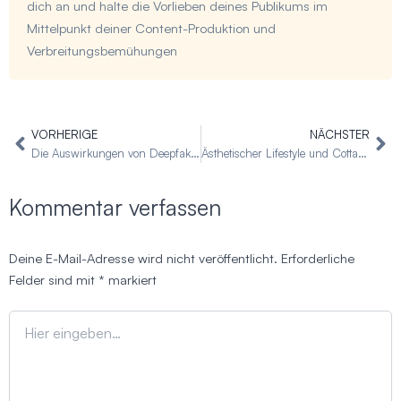
dich an und halte die Vorlieben deines Publikums im
Mittelpunkt deiner Content-Produktion und
Verbreitungsbemühungen
VORHERIGE
NÄCHSTER
Zurück
Nä
Die Auswirkungen von Deepfakes auf Soziale Medien: Die schockierenden Wahrheiten über Deepfakes
Ästhetischer Lifestyle und Cottagecore-Trends in den sozialen Medien
Kommentar verfassen
Deine E-Mail-Adresse wird nicht veröffentlicht.
Erforderliche
Felder sind mit
*
markiert
Hier
eingeben…