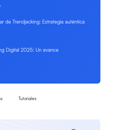
r
r de Trendjacking: Estrategia auténtica
ng Digital 2025: Un avance
as
Tutoriales