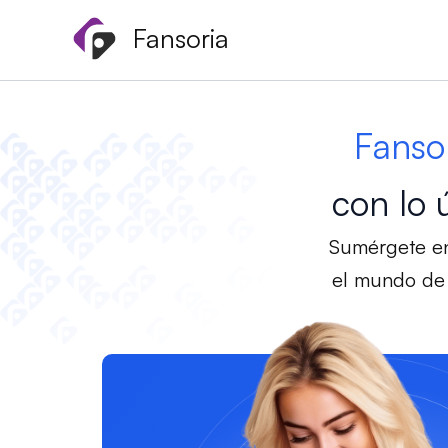
Ir
Fansoria
al
contenido
Fanso
con lo 
Sumérgete en
el mundo de 