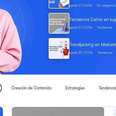
agosto 27, 2025
Sin categoriza
Tendencia Detox en luga
agosto 27, 2025
Tendencias
Trendjacking en Marketi
agosto 25, 2025
Tendencias
Creación de Contenido
Estrategias
Tendenci
Página
Página