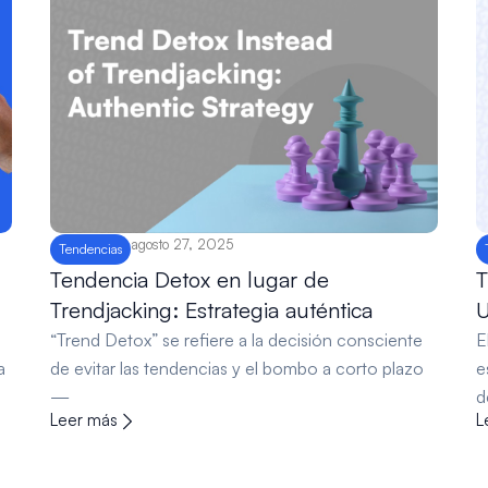
agosto 27, 2025
Tendencias
Tendencia Detox en lugar de
T
Trendjacking: Estrategia auténtica
U
“Trend Detox” se refiere a la decisión consciente
E
a
de evitar las tendencias y el bombo a corto plazo
e
—
d
Leer más
L