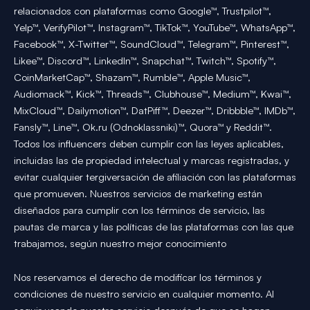
relacionados con plataformas como Google™, Trustpilot™,
Yelp™, VerifyPilot™, Instagram™, TikTok™, YouTube™, WhatsApp™,
Facebook™, X-Twitter™, SoundCloud™, Telegram™, Pinterest™,
Likee™, Discord™, LinkedIn™, Snapchat™, Twitch™, Spotify™,
CoinMarketCap™, Shazam™, Rumble™, Apple Music™,
Audiomack™, Kick™, Threads™, Clubhouse™, Medium™, Kwai™,
MixCloud™, Dailymotion™, DatPiff™, Deezer™, Dribbble™, IMDb™,
Fansly™, Line™, Ok.ru (Odnoklassniki)™, Quora™ y Reddit™.
Todos los influencers deben cumplir con las leyes aplicables,
incluidas las de propiedad intelectual y marcas registradas, y
evitar cualquier tergiversación de afiliación con las plataformas
que promueven. Nuestros servicios de marketing están
diseñados para cumplir con los términos de servicio, las
pautas de marca y las políticas de las plataformas con las que
trabajamos, según nuestro mejor conocimiento
Nos reservamos el derecho de modificar los términos y
condiciones de nuestro servicio en cualquier momento. Al