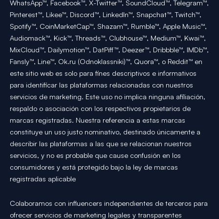
WhatsApp™, Facebook™, X-Twitter™, SoundCloud™, Telegram™,
Pinterest™, Likee™, Discord™, LinkedIn™, Snapchat™, Twitch™,
Spotify™, CoinMarketCap™, Shazam™, Rumble™, Apple Music™,
Audiomack™, Kick™, Threads™, Clubhouse™, Medium™, Kwai™,
MixCloud™, Dailymotion™, DatPiff™, Deezer™, Dribbble™, IMDb™,
Fansly™, Line™, Ok.ru (Odnoklassniki)™, Quora™, o Reddit™ en
este sitio web es solo para fines descriptivos e informativos
para identificar las plataformas relacionadas con nuestros
servicios de marketing. Este uso no implica ninguna afiliación,
respaldo o asociación con los respectivos propietarios de
marcas registradas. Nuestra referencia a estas marcas
constituye un uso justo nominativo, destinado únicamente a
describir las plataformas a las que se relacionan nuestros
servicios, y no es probable que cause confusión en los
consumidores y está protegido bajo la ley de marcas
registradas aplicable
Colaboramos con influencers independientes de terceros para
ofrecer servicios de marketing legales y transparentes