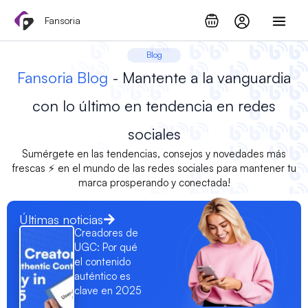
Ir
Fansoria
al
contenido
Blog
Fansoria Blog
- Mantente a la vanguardia
con lo último en tendencia en redes
sociales
Sumérgete en las tendencias, consejos y novedades más
frescas ⚡ en el mundo de las redes sociales para mantener tu
marca prosperando y conectada!
Últimas noticias
Creadores de
UGC: Por qué
el contenido
auténtico es
clave en 2025