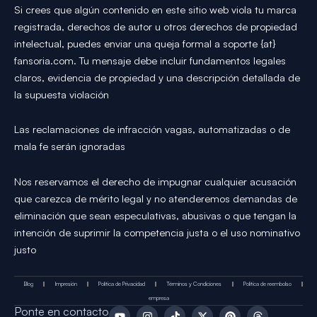
Si crees que algún contenido en este sitio web viola tu marca
registrada, derechos de autor u otros derechos de propiedad
intelectual, puedes enviar una queja formal a soporte {at}
fansoria.com. Tu mensaje debe incluir fundamentos legales
claros, evidencia de propiedad y una descripción detallada de
la supuesta violación
Las reclamaciones de infracción vagas, automatizadas o de
mala fe serán ignoradas
Nos reservamos el derecho de impugnar cualquier acusación
que carezca de mérito legal y no atenderemos demandas de
eliminación que sean especulativas, abusivas o que tengan la
intención de suprimir la competencia justa o el uso nominativo
justo
Blog
Impresión
Política de Privacidad
Términos y Condiciones
Política de reembolso
empresa
Y
I
T
X
P
T
Ponte en contacto