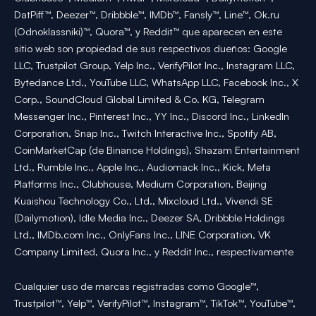
DatPiff™, Deezer™, Dribbble™, IMDb™, Fansly™, Line™, Ok.ru
(Odnoklassniki)™, Quora™, y Reddit™ que aparecen en este
sitio web son propiedad de sus respectivos dueños: Google
LLC, Trustpilot Group, Yelp Inc., VerifyPilot Inc., Instagram LLC,
Bytedance Ltd., YouTube LLC, WhatsApp LLC, Facebook Inc., X
Corp., SoundCloud Global Limited & Co. KG, Telegram
Messenger Inc., Pinterest Inc., YY Inc., Discord Inc., LinkedIn
Corporation, Snap Inc., Twitch Interactive Inc., Spotify AB,
CoinMarketCap (de Binance Holdings), Shazam Entertainment
Ltd., Rumble Inc., Apple Inc., Audiomack Inc., Kick, Meta
Platforms Inc., Clubhouse, Medium Corporation, Beijing
Kuaishou Technology Co., Ltd., Mixcloud Ltd., Vivendi SE
(Dailymotion), Idle Media Inc., Deezer SA, Dribbble Holdings
Ltd., IMDb.com Inc., OnlyFans Inc., LINE Corporation, VK
Company Limited, Quora Inc., y Reddit Inc., respectivamente
Cualquier uso de marcas registradas como Google™,
Trustpilot™, Yelp™, VerifyPilot™, Instagram™, TikTok™, YouTube™,