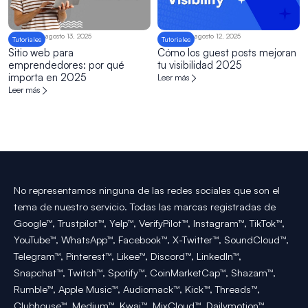
agosto 13, 2025
agosto 12, 2025
Tutoriales
Tutoriales
Sitio web para
Cómo los guest posts mejoran
emprendedores: por qué
tu visibilidad 2025
importa en 2025
Leer más
Leer más
No representamos ninguna de las redes sociales que son el
tema de nuestro servicio. Todas las marcas registradas de
Google™, Trustpilot™, Yelp™, VerifyPilot™, Instagram™, TikTok™,
YouTube™, WhatsApp™, Facebook™, X-Twitter™, SoundCloud™,
Telegram™, Pinterest™, Likee™, Discord™, LinkedIn™,
Snapchat™, Twitch™, Spotify™, CoinMarketCap™, Shazam™,
Rumble™, Apple Music™, Audiomack™, Kick™, Threads™,
Clubhouse™, Medium™, Kwai™, MixCloud™, Dailymotion™,