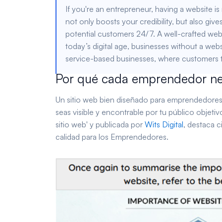
If you're an entrepreneur, having a website is
not only boosts your credibility, but also gi
potential customers 24/7. A well-crafted websi
today’s digital age, businesses without a websi
service-based businesses, where customers ty
Por qué cada emprendedor nec
Un sitio web bien diseñado para emprendedores 
seas visible y encontrable por tu público objetivo.
sitio web' y publicada por
Wits Digital
, destaca c
calidad para los Emprendedores.