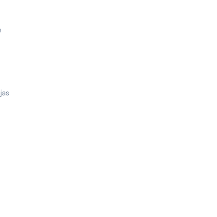
e
jas