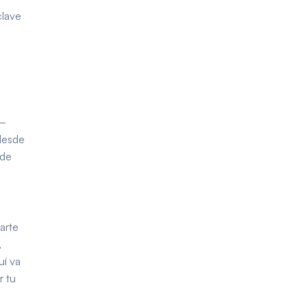
clave
 —
desde
 de
arte
,
uí va
r tu