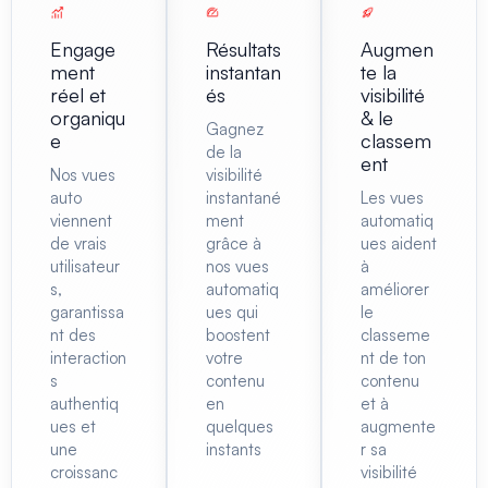
Engage
Résultats
Augmen
ment
instantan
te la
réel et
és
visibilité
organiqu
& le
Gagnez
e
classem
de la
ent
Nos vues
visibilité
auto
instantané
Les vues
viennent
ment
automatiq
de vrais
grâce à
ues aident
utilisateur
nos vues
à
s,
automatiq
améliorer
garantissa
ues qui
le
nt des
boostent
classeme
interaction
votre
nt de ton
s
contenu
contenu
authentiq
en
et à
ues et
quelques
augmente
une
instants
r sa
croissanc
visibilité