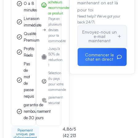
acheteurs
maintenant on est là
0 à 8
recommandent
pour toi
minutes
ce produit
Need help? We’ve got your
Livraison
Paye en
back 24/7!
plusieurs
immédiate
devises
Envoyez-nous un
Qualité
pour ta
e‑mail
Premium
maintenant
commodité
Profils
Jusqu'à
50% de
Commencer le
Réels
chat en direct
réduction
Pas
!
de
Sélection
mot
du pays
de
pour votre
passe
commande
requis
paiement
sécurisé
garantie de
remboursement
de 30 jours
4,86/5
Paiement
unique, pas
(42 213
d'abonnement