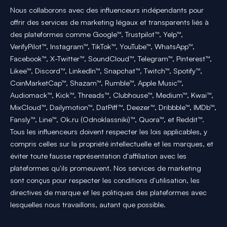
Nous collaborons avec des influenceurs indépendants pour
offrir des services de marketing légaux et transparents liés à
des plateformes comme Google™, Trustpilot™, Yelp™,
VerifyPilot™, Instagram™, TikTok™, YouTube™, WhatsApp™,
Facebook™, X-Twitter™, SoundCloud™, Telegram™, Pinterest™,
Likee™, Discord™, LinkedIn™, Snapchat™, Twitch™, Spotify™,
CoinMarketCap™, Shazam™, Rumble™, Apple Music™,
Audiomack™, Kick™, Threads™, Clubhouse™, Medium™, Kwai™,
MixCloud™, Dailymotion™, DatPiff™, Deezer™, Dribbble™, IMDb™,
Fansly™, Line™, Ok.ru (Odnoklassniki)™, Quora™, et Reddit™.
Tous les influenceurs doivent respecter les lois applicables, y
compris celles sur la propriété intellectuelle et les marques, et
éviter toute fausse représentation d'affiliation avec les
plateformes qu'ils promeuvent. Nos services de marketing
sont conçus pour respecter les conditions d'utilisation, les
directives de marque et les politiques des plateformes avec
lesquelles nous travaillons, autant que possible.