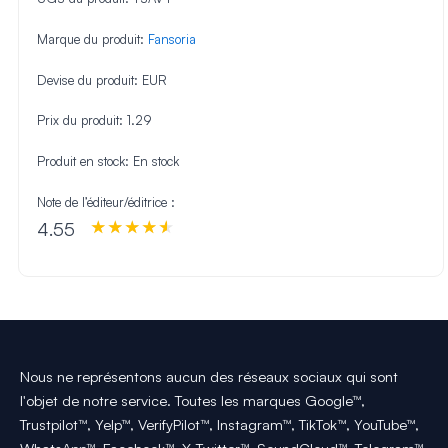
Marque du produit:
Fansoria
Devise du produit:
EUR
Prix du produit:
1.29
Produit en stock:
En stock
Note de l’éditeur/éditrice :
4.55
Nous ne représentons aucun des réseaux sociaux qui sont
l'objet de notre service. Toutes les marques Google™,
Trustpilot™, Yelp™, VerifyPilot™, Instagram™, TikTok™, YouTube™,