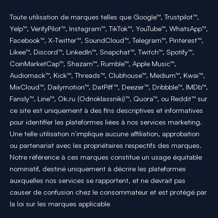
Toute utilisation de marques telles que Google™, Trustpilot™,
Yelp™, VerifyPilot™, Instagram™, TikTok™, YouTube™, WhatsApp™,
Facebook™, X-Twitter™, SoundCloud™, Telegram™, Pinterest™,
Likee™, Discord™, LinkedIn™, Snapchat™, Twitch™, Spotify™,
CoinMarketCap™, Shazam™, Rumble™, Apple Music™,
Audiomack™, Kick™, Threads™, Clubhouse™, Medium™, Kwai™,
MixCloud™, Dailymotion™, DatPiff™, Deezer™, Dribbble™, IMDb™,
Fansly™, Line™, Ok.ru (Odnoklassniki)™, Quora™, ou Reddit™ sur
ce site est uniquement à des fins descriptives et informatives
pour identifier les plateformes liées à nos services marketing.
Une telle utilisation n'implique aucune affiliation, approbation
ou partenariat avec les propriétaires respectifs des marques.
Notre référence à ces marques constitue un usage équitable
nominatif, destiné uniquement à décrire les plateformes
auxquelles nos services se rapportent, et ne devrait pas
causer de confusion chez le consommateur et est protégé par
la loi sur les marques applicable