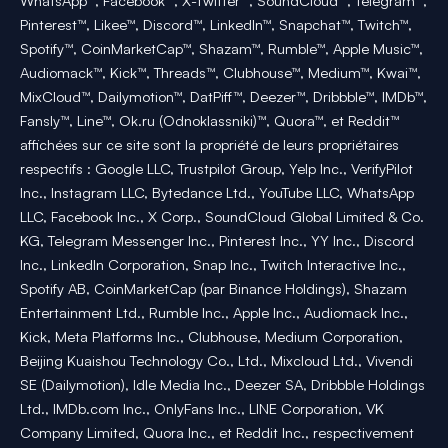
WhatsApp™, Facebook™, X-Twitter™, SoundCloud™, Telegram™,
Pinterest™, Likee™, Discord™, LinkedIn™, Snapchat™, Twitch™,
Spotify™, CoinMarketCap™, Shazam™, Rumble™, Apple Music™,
Audiomack™, Kick™, Threads™, Clubhouse™, Medium™, Kwai™,
MixCloud™, Dailymotion™, DatPiff™, Deezer™, Dribbble™, IMDb™,
Fansly™, Line™, Ok.ru (Odnoklassniki)™, Quora™, et Reddit™
affichées sur ce site sont la propriété de leurs propriétaires
respectifs : Google LLC, Trustpilot Group, Yelp Inc., VerifyPilot
Inc., Instagram LLC, Bytedance Ltd., YouTube LLC, WhatsApp
LLC, Facebook Inc., X Corp., SoundCloud Global Limited & Co.
KG, Telegram Messenger Inc., Pinterest Inc., YY Inc., Discord
Inc., LinkedIn Corporation, Snap Inc., Twitch Interactive Inc.,
Spotify AB, CoinMarketCap (par Binance Holdings), Shazam
Entertainment Ltd., Rumble Inc., Apple Inc., Audiomack Inc.,
Kick, Meta Platforms Inc., Clubhouse, Medium Corporation,
Beijing Kuaishou Technology Co., Ltd., Mixcloud Ltd., Vivendi
SE (Dailymotion), Idle Media Inc., Deezer SA, Dribbble Holdings
Ltd., IMDb.com Inc., OnlyFans Inc., LINE Corporation, VK
Company Limited, Quora Inc., et Reddit Inc., respectivement