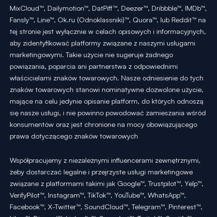
MixCloud™, Dailymotion™, DatPiff™, Deezer™, Dribbble™, IMDb™,
Fansly™, Line™, Ok.ru (Odnoklassniki)™, Quora™, lub Reddit™ na
tej stronie jest wyłącznie w celach opisowych i informacyjnych,
aby zidentyfikować platformy związane z naszymi usługami
marketingowymi. Takie użycie nie sugeruje żadnego
powiązania, poparcia ani partnerstwa z odpowiednimi
właścicielami znaków towarowych. Nasze odniesienie do tych
znaków towarowych stanowi nominatywne dozwolone użycie,
mające na celu jedynie opisanie platform, do których odnoszą
się nasze usługi, i nie powinno powodować zamieszania wśród
konsumentów oraz jest chronione na mocy obowiązującego
prawa dotyczącego znaków towarowych
Współpracujemy z niezależnymi influencerami zewnętrznymi,
żeby dostarczać legalne i przejrzyste usługi marketingowe
związane z platformami takimi jak Google™, Trustpilot™, Yelp™,
VerifyPilot™, Instagram™, TikTok™, YouTube™, WhatsApp™,
Facebook™, X-Twitter™, SoundCloud™, Telegram™, Pinterest™,