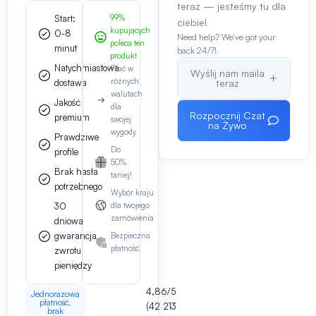
teraz — jesteśmy tu dla
Start:
99%
ciebie!
kupujących
0-8
Need help? We’ve got your
poleca ten
minut
back 24/7!
produkt
Natychmiastowa
Płać w
Wyślij nam maila
różnych
dostawa
teraz
walutach
Jakość
dla
Rozpocznij Czat
premium
swojej
na Żywo
wygody
Prawdziwe
Do
profile
50%
Brak hasła
taniej!
potrzebnego
Wybór kraju
30
dla twojego
zamówienia
dniowa
gwarancja
Bezpieczna
płatność
zwrotu
pieniędzy
4,86/5
Jednorazowa
płatność,
(42 213
brak