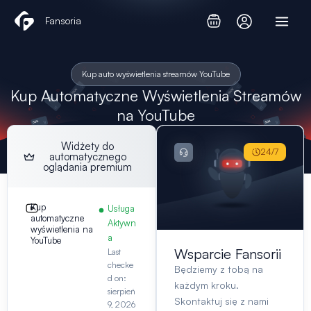
Przejdź
Fansoria
do
treści
Kup auto wyświetlenia streamów YouTube
Kup Automatyczne Wyświetlenia Streamów
na YouTube
Widżety do
24/7
automatycznego
oglądania premium
Kup
Usługa
automatyczne
Aktywn
wyświetlenia na
a
YouTube
Wsparcie Fansorii
Last
checke
Będziemy z tobą na
d on:
każdym kroku.
sierpień
Skontaktuj się z nami
9, 2026