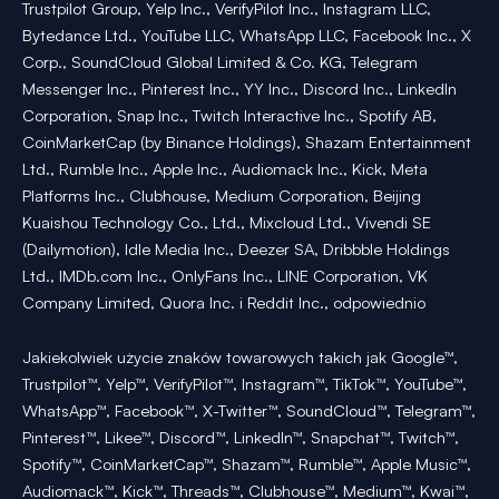
Trustpilot Group, Yelp Inc., VerifyPilot Inc., Instagram LLC,
Bytedance Ltd., YouTube LLC, WhatsApp LLC, Facebook Inc., X
Corp., SoundCloud Global Limited & Co. KG, Telegram
Messenger Inc., Pinterest Inc., YY Inc., Discord Inc., LinkedIn
Corporation, Snap Inc., Twitch Interactive Inc., Spotify AB,
CoinMarketCap (by Binance Holdings), Shazam Entertainment
Ltd., Rumble Inc., Apple Inc., Audiomack Inc., Kick, Meta
Platforms Inc., Clubhouse, Medium Corporation, Beijing
Kuaishou Technology Co., Ltd., Mixcloud Ltd., Vivendi SE
(Dailymotion), Idle Media Inc., Deezer SA, Dribbble Holdings
Ltd., IMDb.com Inc., OnlyFans Inc., LINE Corporation, VK
Company Limited, Quora Inc. i Reddit Inc., odpowiednio
Jakiekolwiek użycie znaków towarowych takich jak Google™,
Trustpilot™, Yelp™, VerifyPilot™, Instagram™, TikTok™, YouTube™,
WhatsApp™, Facebook™, X-Twitter™, SoundCloud™, Telegram™,
Pinterest™, Likee™, Discord™, LinkedIn™, Snapchat™, Twitch™,
Spotify™, CoinMarketCap™, Shazam™, Rumble™, Apple Music™,
Audiomack™, Kick™, Threads™, Clubhouse™, Medium™, Kwai™,