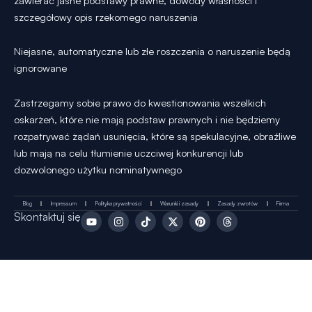
zawierać jasne podstawy prawne, dowody własności i
szczegółowy opis rzekomego naruszenia
Niejasne, automatyczne lub złe roszczenia o naruszenie będą
ignorowane
Zastrzegamy sobie prawo do kwestionowania wszelkich
oskarżeń, które nie mają podstaw prawnych i nie będziemy
rozpatrywać żądań usunięcia, które są spekulacyjne, obraźliwe
lub mają na celu tłumienie uczciwej konkurencji lub
dozwolonego użytku nominatywnego
Blog
Impressum
Polityka prywatności
Warunki i zasady
Zasady zwrotów
Firma
Y
I
T
X
P
T
Skontaktuj się
o
n
i
-
i
h
u
s
k
t
n
r
t
t
T
w
t
e
u
a
o
i
e
a
b
g
k
t
r
d
e
r
t
e
s
a
e
s
m
r
t