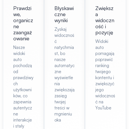
Prawdzi
Błyskawi
Zwiększ
we,
czne
a
organicz
wyniki
widoczn
ne
ość i
Zyskaj
zaangaż
pozycję
widocznoś
owanie
ć
Widoki
Nasze
natychmia
auto
widoki
st, bo
pomagają
auto
nasze
poprawić
pochodzą
automatyc
ranking
od
zne
twojego
prawdziwy
wyświetle
kontentu i
ch
nia
zwiększyć
użytkowni
zwiększają
jego
ków, co
zasięg
widocznoś
zapewnia
twojej
ć na
autentycz
treści w
YouTube
ne
mgnieniu
interakcje
oka
i stały