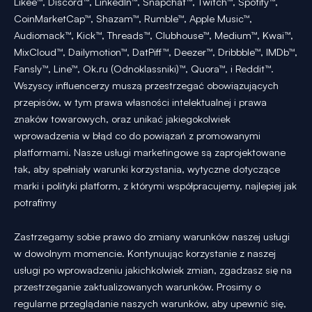
Likee™, Discord™, LinkedIn™, Snapchat™, Twitch™, Spotify™,
CoinMarketCap™, Shazam™, Rumble™, Apple Music™,
Audiomack™, Kick™, Threads™, Clubhouse™, Medium™, Kwai™,
MixCloud™, Dailymotion™, DatPiff™, Deezer™, Dribbble™, IMDb™,
Fansly™, Line™, Ok.ru (Odnoklassniki)™, Quora™, i Reddit™.
Wszyscy influencerzy muszą przestrzegać obowiązujących
przepisów, w tym prawa własności intelektualnej i prawa
znaków towarowych, oraz unikać jakiegokolwiek
wprowadzenia w błąd co do powiązań z promowanymi
platformami. Nasze usługi marketingowe są zaprojektowane
tak, aby spełniały warunki korzystania, wytyczne dotyczące
marki i polityki platform, z którymi współpracujemy, najlepiej jak
potrafimy
Zastrzegamy sobie prawo do zmiany warunków naszej usługi
w dowolnym momencie. Kontynuując korzystanie z naszej
usługi po wprowadzeniu jakichkolwiek zmian, zgadzasz się na
przestrzeganie zaktualizowanych warunków. Prosimy o
regularne przeglądanie naszych warunków, aby upewnić się,