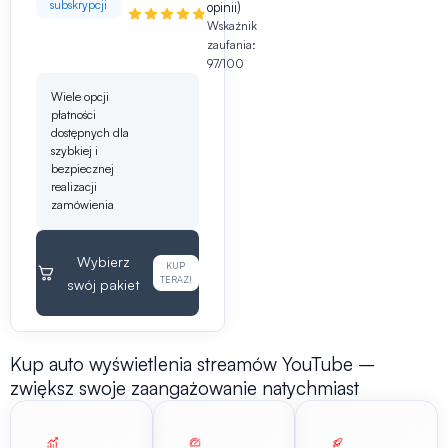
subskrypcji
opinii)
Wskaźnik
zaufania:
97/100
Wiele opcji
płatności
dostępnych dla
szybkiej i
bezpiecznej
realizacji
zamówienia
Wybierz
KUP
TERAZ!
swój pakiet
Kup auto wyświetlenia streamów YouTube –
zwiększ swoje zaangażowanie natychmiast