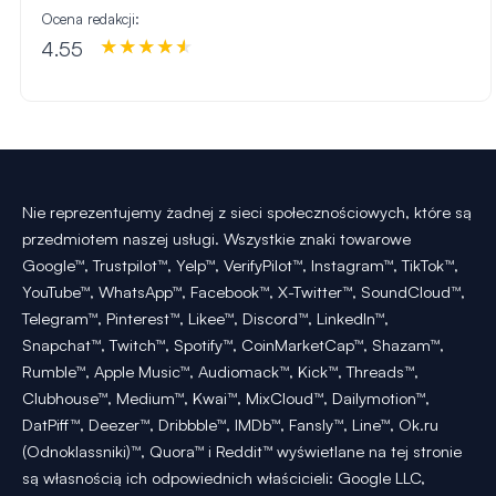
Ocena redakcji:
4.55
Nie reprezentujemy żadnej z sieci społecznościowych, które są
przedmiotem naszej usługi. Wszystkie znaki towarowe
Google™, Trustpilot™, Yelp™, VerifyPilot™, Instagram™, TikTok™,
YouTube™, WhatsApp™, Facebook™, X-Twitter™, SoundCloud™,
Telegram™, Pinterest™, Likee™, Discord™, LinkedIn™,
Snapchat™, Twitch™, Spotify™, CoinMarketCap™, Shazam™,
Rumble™, Apple Music™, Audiomack™, Kick™, Threads™,
Clubhouse™, Medium™, Kwai™, MixCloud™, Dailymotion™,
DatPiff™, Deezer™, Dribbble™, IMDb™, Fansly™, Line™, Ok.ru
(Odnoklassniki)™, Quora™ i Reddit™ wyświetlane na tej stronie
są własnością ich odpowiednich właścicieli: Google LLC,