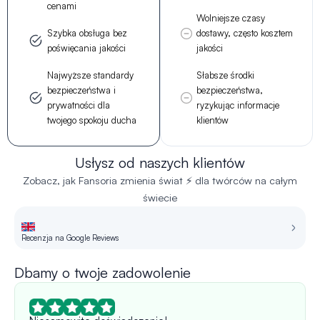
cenami
Wolniejsze czasy
Szybka obsługa bez
dostawy, często kosztem
poświęcania jakości
jakości
Najwyższe standardy
Słabsze środki
bezpieczeństwa i
bezpieczeństwa,
prywatności dla
ryzykując informacje
twojego spokoju ducha
klientów
Usłysz od naszych klientów
Zobacz, jak Fansoria zmienia świat ⚡ dla twórców na całym
świecie
Recenzja na Google Reviews
R
Dbamy o twoje zadowolenie