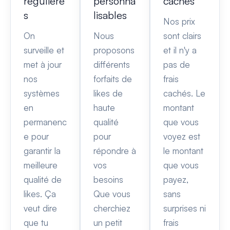
régulière
personna
cachés
s
lisables
Nos prix
On
Nous
sont clairs
surveille et
proposons
et il n'y a
met à jour
différents
pas de
nos
forfaits de
frais
systèmes
likes de
cachés. Le
en
haute
montant
permanenc
qualité
que vous
e pour
pour
voyez est
garantir la
répondre à
le montant
meilleure
vos
que vous
qualité de
besoins
payez,
likes. Ça
Que vous
sans
veut dire
cherchiez
surprises ni
que tu
un petit
frais