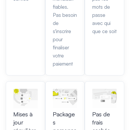
fiables.
mots de
Pas besoin
passe
de
avec qui
s'inscrire
que ce soit
pour
finaliser
votre
paiement
Mises à
Package
Pas de
jour
s
frais