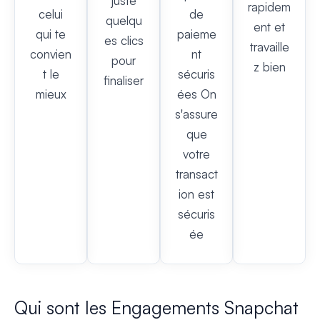
juste
rapidem
celui
de
quelqu
ent et
qui te
paieme
es clics
travaille
convien
nt
pour
z bien
t le
sécuris
finaliser
mieux
ées On
s'assure
que
votre
transact
ion est
sécuris
ée
Qui sont les Engagements Snapchat