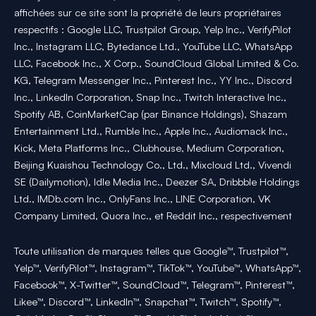
affichées sur ce site sont la propriété de leurs propriétaires
respectifs : Google LLC, Trustpilot Group, Yelp Inc., VerifyPilot
Inc., Instagram LLC, Bytedance Ltd., YouTube LLC, WhatsApp
LLC, Facebook Inc., X Corp., SoundCloud Global Limited & Co.
KG, Telegram Messenger Inc., Pinterest Inc., YY Inc., Discord
Inc., LinkedIn Corporation, Snap Inc., Twitch Interactive Inc.,
Spotify AB, CoinMarketCap (par Binance Holdings), Shazam
Entertainment Ltd., Rumble Inc., Apple Inc., Audiomack Inc.,
Kick, Meta Platforms Inc., Clubhouse, Medium Corporation,
Beijing Kuaishou Technology Co., Ltd., Mixcloud Ltd., Vivendi
SE (Dailymotion), Idle Media Inc., Deezer SA, Dribbble Holdings
Ltd., IMDb.com Inc., OnlyFans Inc., LINE Corporation, VK
Company Limited, Quora Inc., et Reddit Inc., respectivement
Toute utilisation de marques telles que Google™, Trustpilot™,
Yelp™, VerifyPilot™, Instagram™, TikTok™, YouTube™, WhatsApp™,
Facebook™, X-Twitter™, SoundCloud™, Telegram™, Pinterest™,
Likee™, Discord™, LinkedIn™, Snapchat™, Twitch™, Spotify™,