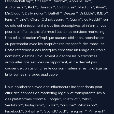
CoinMarketCap™, Shazam™, Rumble™, Apple Music™,
Audiomack™, Kick™, Threads™, Clubhouse™, Medium™, Kwai™,
MixCloud™, Dailymotion™, DatPiff™, Deezer™, Dribbble™, IMDb™,
Fansly™, Line™, Ok.ru (Odnoklassniki)™, Quora™, ou Reddit™ sur
ce site est uniquement à des fins descriptives et informatives
pour identifier les plateformes liées à nos services marketing.
Une telle utilisation n'implique aucune affiliation, approbation
ou partenariat avec les propriétaires respectifs des marques.
Notre référence à ces marques constitue un usage équitable
nominatif, destiné uniquement à décrire les plateformes
auxquelles nos services se rapportent, et ne devrait pas
causer de confusion chez le consommateur et est protégé par
la loi sur les marques applicable
Nous collaborons avec des influenceurs indépendants pour
offrir des services de marketing légaux et transparents liés à
des plateformes comme Google™, Trustpilot™, Yelp™,
VerifyPilot™, Instagram™, TikTok™, YouTube™, WhatsApp™,
Facebook™, X-Twitter™, SoundCloud™, Telegram™, Pinterest™,