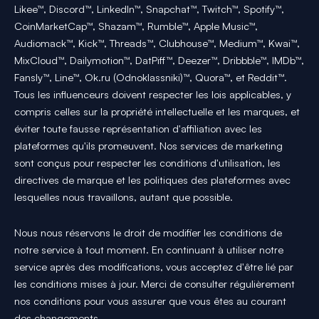
Likee™, Discord™, LinkedIn™, Snapchat™, Twitch™, Spotify™,
CoinMarketCap™, Shazam™, Rumble™, Apple Music™,
Audiomack™, Kick™, Threads™, Clubhouse™, Medium™, Kwai™,
MixCloud™, Dailymotion™, DatPiff™, Deezer™, Dribbble™, IMDb™,
Fansly™, Line™, Ok.ru (Odnoklassniki)™, Quora™, et Reddit™.
Tous les influenceurs doivent respecter les lois applicables, y
compris celles sur la propriété intellectuelle et les marques, et
éviter toute fausse représentation d'affiliation avec les
plateformes qu'ils promeuvent. Nos services de marketing
sont conçus pour respecter les conditions d'utilisation, les
directives de marque et les politiques des plateformes avec
lesquelles nous travaillons, autant que possible.
Nous nous réservons le droit de modifier les conditions de
notre service à tout moment. En continuant à utiliser notre
service après des modifications, vous acceptez d'être lié par
les conditions mises à jour. Merci de consulter régulièrement
nos conditions pour vous assurer que vous êtes au courant
des changements.