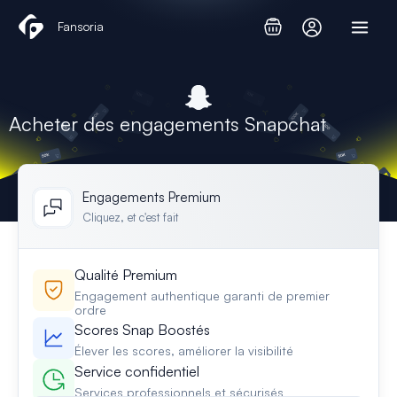
Aller
Fansoria
au
contenu
Acheter des engagements Snapchat
Engagements Premium
Cliquez, et c'est fait
Qualité Premium
Engagement authentique garanti de premier
ordre
Scores Snap Boostés
Élever les scores, améliorer la visibilité
Service confidentiel
Services professionnels et sécurisés