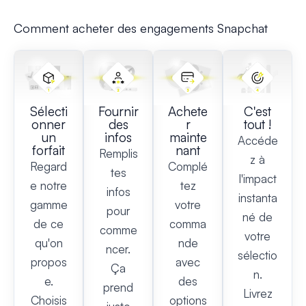
Comment acheter des engagements Snapchat
Sélecti
Fournir
Achete
C'est
onner
des
r
tout !
un
infos
mainte
Accéde
forfait
nant
Remplis
z à
Regard
Complé
tes
l'impact
e notre
tez
infos
instanta
gamme
votre
pour
né de
de ce
comma
comme
votre
qu'on
nde
ncer.
sélectio
propos
avec
Ça
n.
e.
des
prend
Livrez
Choisis
options