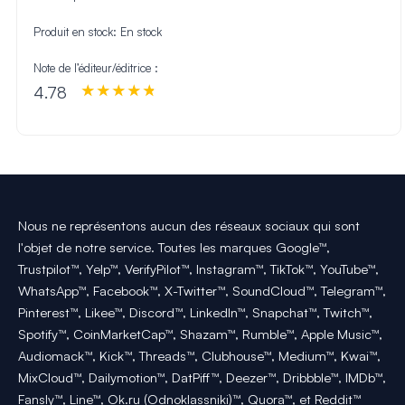
Produit en stock:
En stock
Note de l’éditeur/éditrice :
4.78
Nous ne représentons aucun des réseaux sociaux qui sont
l'objet de notre service. Toutes les marques Google™,
Trustpilot™, Yelp™, VerifyPilot™, Instagram™, TikTok™, YouTube™,
WhatsApp™, Facebook™, X-Twitter™, SoundCloud™, Telegram™,
Pinterest™, Likee™, Discord™, LinkedIn™, Snapchat™, Twitch™,
Spotify™, CoinMarketCap™, Shazam™, Rumble™, Apple Music™,
Audiomack™, Kick™, Threads™, Clubhouse™, Medium™, Kwai™,
MixCloud™, Dailymotion™, DatPiff™, Deezer™, Dribbble™, IMDb™,
Fansly™, Line™, Ok.ru (Odnoklassniki)™, Quora™, et Reddit™