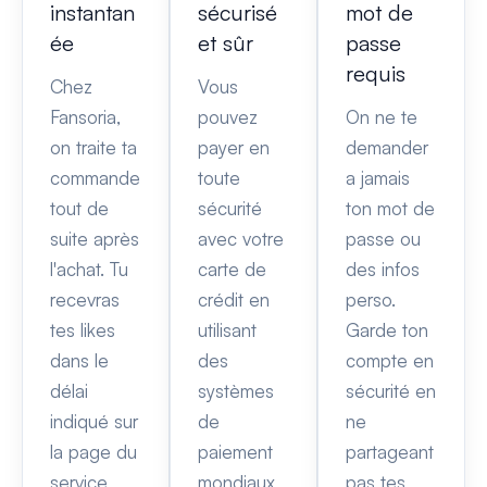
instantan
sécurisé
mot de
ée
et sûr
passe
requis
Chez
Vous
Fansoria,
pouvez
On ne te
on traite ta
payer en
demander
commande
toute
a jamais
tout de
sécurité
ton mot de
suite après
avec votre
passe ou
l'achat. Tu
carte de
des infos
recevras
crédit en
perso.
tes likes
utilisant
Garde ton
dans le
des
compte en
délai
systèmes
sécurité en
indiqué sur
de
ne
la page du
paiement
partageant
service
mondiaux
pas tes