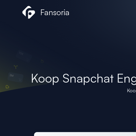
Ga
Fansoria
naar
de
inhoud
Koop Snapchat En
Koo