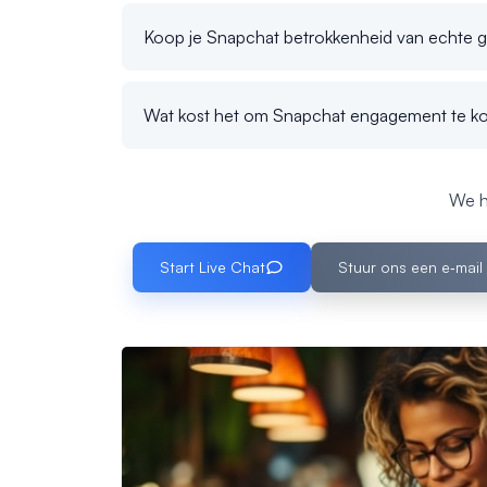
Koop je Snapchat betrokkenheid van echte g
Wat kost het om Snapchat engagement te k
We h
Start Live Chat
Stuur ons een e‑mail