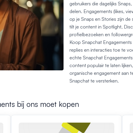
gebruikers die dagelijks Snaps,
delen. Engagements (likes, view
op je Snaps en Stories zijn d
tilt je content in Spotlight, Di
profielbezoeken en followergr
Koop Snapchat Engagements va
replies en interacties toe te 
echte Snapchat Engagements i
content populair te laten lijke
organische engagement aan te 
Snapchat te versterken.
nts bij ons moet kopen