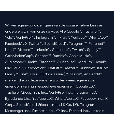
Wij vertegenwoordigen geen van de sociale netwerken die
onderwerp zijn van onze service. Alle Google™, Trustpilot™,
Yelp™, VerifyPilot™, Instagram™, TikTok™, YouTube™, WhatsApp™,
Facebook™, X-Twitter™, SoundCloud™, Telegram™, Pinterest™,
Likee™, Discord™, LinkedIn™, Snapchat™, Twitch™, Spotify™,
CoinMarketCap™, Shazam™, Rumble™, Apple Music™,
Audiomack™, Kick™, Threads™, Clubhouse™, Medium™, Kwai™,
MixCloud™, Dailymotion™, DatPiff™, Deezer™, Dribbble™, IMDb™,
Fansly™, Line™, Ok.ru (Odnoklassniki)™, Quora™, en Reddit™
merken die op deze website worden weergegeven zijn
eigendom van hun respectieve eigenaren: Google LLC,
Trustpilot Group, Yelp Inc., VerifyPilot Inc., Instagram LLC,
Bytedance Ltd., YouTube LLC, WhatsApp LLC, Facebook Inc., X
Corp., SoundCloud Global Limited & Co. KG, Telegram
Messenger Inc., Pinterest Inc., YY Inc., Discord Inc., LinkedIn