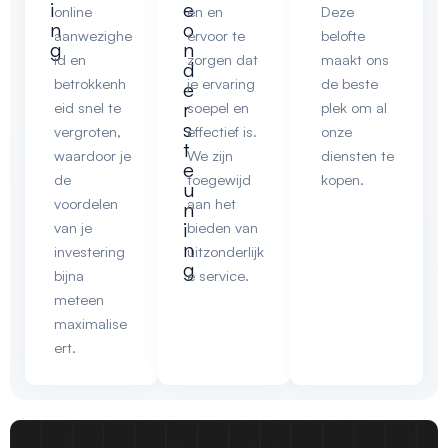
i
e
online
en en
Deze
n
o
aanwezighe
ervoor te
belofte
g
n
id en
zorgen dat
maakt ons
d
betrokkenh
je ervaring
de beste
e
r
eid snel te
soepel en
plek om al
s
vergroten,
effectief is.
onze
t
waardoor je
We zijn
diensten te
e
de
toegewijd
kopen.
u
voordelen
aan het
n
i
van je
bieden van
n
investering
uitzonderlijk
g
bijna
e service.
meteen
maximalise
ert.