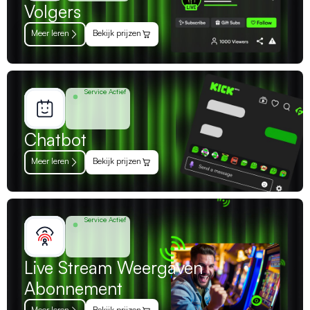
Volgers
Meer leren
Bekijk prijzen
Service Actief
Chatbot
Meer leren
Bekijk prijzen
Service Actief
Live Stream Weergaven
Abonnement
Meer leren
Bekijk prijzen