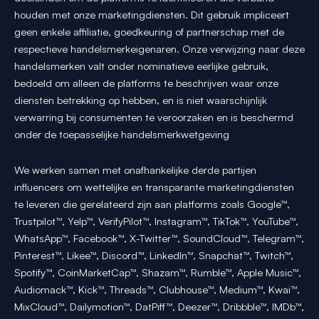
houden met onze marketingdiensten. Dit gebruik impliceert
geen enkele affiliatie, goedkeuring of partnerschap met de
respectieve handelsmerkeigenaren. Onze verwijzing naar deze
handelsmerken valt onder nominatieve eerlijke gebruik,
bedoeld om alleen de platforms te beschrijven waar onze
diensten betrekking op hebben, en is niet waarschijnlijk
verwarring bij consumenten te veroorzaken en is beschermd
onder de toepasselijke handelsmerkwetgeving
We werken samen met onafhankelijke derde partijen
influencers om wettelijke en transparante marketingdiensten
te leveren die gerelateerd zijn aan platforms zoals Google™,
Trustpilot™, Yelp™, VerifyPilot™, Instagram™, TikTok™, YouTube™,
WhatsApp™, Facebook™, X-Twitter™, SoundCloud™, Telegram™,
Pinterest™, Likee™, Discord™, LinkedIn™, Snapchat™, Twitch™,
Spotify™, CoinMarketCap™, Shazam™, Rumble™, Apple Music™,
Audiomack™, Kick™, Threads™, Clubhouse™, Medium™, Kwai™,
MixCloud™, Dailymotion™, DatPiff™, Deezer™, Dribbble™, IMDb™,