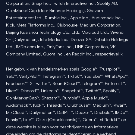
Corporation, Snap Inc., Twitch Interactive Inc., Spotify AB,
CoinMarketCap (door Binance Holdings), Shazam
Entertainment Ltd., Rumble Inc., Apple Inc., Audiomack Inc.,
Kick, Meta Platforms Inc., Clubhouse, Medium Corporation,
Beijing Kuaishou Technology Co., Ltd., Mixcloud Ltd., Vivendi
SE (Dailymotion), Idle Media Inc., Deezer SA, Dribbble Holdings
Ltd., IMDb.com Inc., OnlyFans Inc., LINE Corporation, VK
Company Limited, Quora Inc., en Reddit Inc., respectievelijk
Het gebruik van handelsmerken zoals Google™, Trustpilot™,
Yelp™, VerifyPilot™, Instagram™, TikTok™, YouTube™, WhatsApp™,
Facebook™, X-Twitter™, SoundCloud™, Telegram™, Pinterest™,
Likee™, Discord™, LinkedIn™, Snapchat™, Twitch™, Spotify™,
CoinMarketCap™, Shazam™, Rumble™, Apple Music™,
Audiomack™, Kick™, Threads™, Clubhouse™, Medium™, Kwai™,
MixCloud™, Dailymotion™, DatPiff™, Deezer™, Dribbble™, IMDb™,
Fansly™, Line™, Ok.ru (Odnoklassniki)™, Quora™, of Reddit™ op
deze website is alleen voor beschrijvende en informatieve
doeleinden om de platforms te identificeren die verband