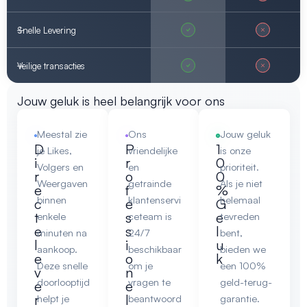
Snelle Levering
Veilige transacties
Jouw geluk is heel belangrijk voor ons
Meestal zie
Ons
Jouw geluk
D
P
1
je Likes,
vriendelijke
is onze
i
r
0
Volgers en
en
prioriteit.
r
o
0
Weergaven
getrainde
Als je niet
e
f
%
binnen
klantenservi
helemaal
c
e
G
t
s
e
enkele
ceteam is
tevreden
e
s
l
minuten na
24/7
bent,
l
i
u
aankoop.
beschikbaar
bieden we
e
o
k
Deze snelle
om je
een 100%
v
n
doorlooptijd
vragen te
geld-terug-
e
e
r
l
helpt je
beantwoord
garantie.