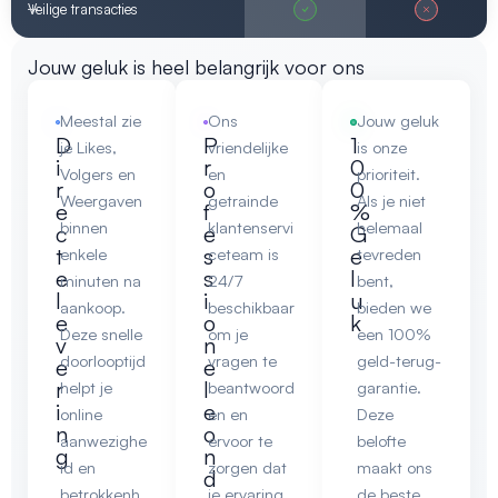
Veilige transacties
Jouw geluk is heel belangrijk voor ons
Meestal zie
Ons
Jouw geluk
D
P
1
je Likes,
vriendelijke
is onze
i
r
0
Volgers en
en
prioriteit.
r
o
0
Weergaven
getrainde
Als je niet
e
f
%
binnen
klantenservi
helemaal
c
e
G
t
s
e
enkele
ceteam is
tevreden
e
s
l
minuten na
24/7
bent,
l
i
u
aankoop.
beschikbaar
bieden we
e
o
k
Deze snelle
om je
een 100%
v
n
doorlooptijd
vragen te
geld-terug-
e
e
r
l
helpt je
beantwoord
garantie.
i
e
online
en en
Deze
n
o
aanwezighe
ervoor te
belofte
g
n
id en
zorgen dat
maakt ons
d
betrokkenh
je ervaring
de beste