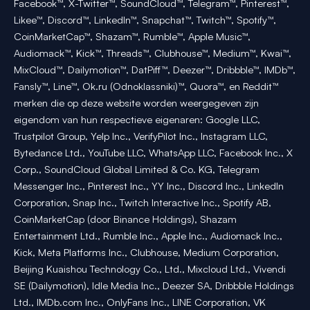
Facebook™, X-Twitter™, SoundCloud™, Telegram™, Pinterest™,
Likee™, Discord™, LinkedIn™, Snapchat™, Twitch™, Spotify™,
CoinMarketCap™, Shazam™, Rumble™, Apple Music™,
Audiomack™, Kick™, Threads™, Clubhouse™, Medium™, Kwai™,
MixCloud™, Dailymotion™, DatPiff™, Deezer™, Dribbble™, IMDb™,
Fansly™, Line™, Ok.ru (Odnoklassniki)™, Quora™, en Reddit™
merken die op deze website worden weergegeven zijn
eigendom van hun respectieve eigenaren: Google LLC,
Trustpilot Group, Yelp Inc., VerifyPilot Inc., Instagram LLC,
Bytedance Ltd., YouTube LLC, WhatsApp LLC, Facebook Inc., X
Corp., SoundCloud Global Limited & Co. KG, Telegram
Messenger Inc., Pinterest Inc., YY Inc., Discord Inc., LinkedIn
Corporation, Snap Inc., Twitch Interactive Inc., Spotify AB,
CoinMarketCap (door Binance Holdings), Shazam
Entertainment Ltd., Rumble Inc., Apple Inc., Audiomack Inc.,
Kick, Meta Platforms Inc., Clubhouse, Medium Corporation,
Beijing Kuaishou Technology Co., Ltd., Mixcloud Ltd., Vivendi
SE (Dailymotion), Idle Media Inc., Deezer SA, Dribbble Holdings
Ltd., IMDb.com Inc., OnlyFans Inc., LINE Corporation, VK