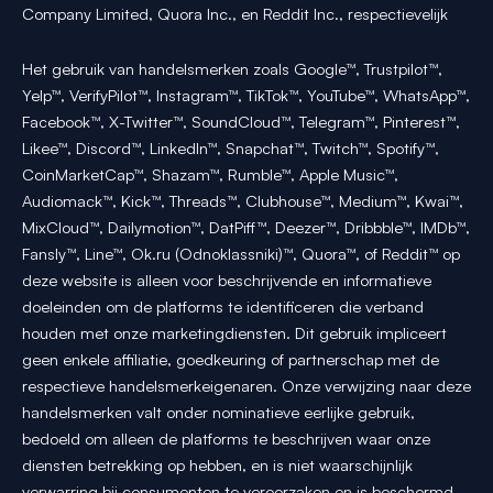
Company Limited, Quora Inc., en Reddit Inc., respectievelijk
Het gebruik van handelsmerken zoals Google™, Trustpilot™,
Yelp™, VerifyPilot™, Instagram™, TikTok™, YouTube™, WhatsApp™,
Facebook™, X-Twitter™, SoundCloud™, Telegram™, Pinterest™,
Likee™, Discord™, LinkedIn™, Snapchat™, Twitch™, Spotify™,
CoinMarketCap™, Shazam™, Rumble™, Apple Music™,
Audiomack™, Kick™, Threads™, Clubhouse™, Medium™, Kwai™,
MixCloud™, Dailymotion™, DatPiff™, Deezer™, Dribbble™, IMDb™,
Fansly™, Line™, Ok.ru (Odnoklassniki)™, Quora™, of Reddit™ op
deze website is alleen voor beschrijvende en informatieve
doeleinden om de platforms te identificeren die verband
houden met onze marketingdiensten. Dit gebruik impliceert
geen enkele affiliatie, goedkeuring of partnerschap met de
respectieve handelsmerkeigenaren. Onze verwijzing naar deze
handelsmerken valt onder nominatieve eerlijke gebruik,
bedoeld om alleen de platforms te beschrijven waar onze
diensten betrekking op hebben, en is niet waarschijnlijk
verwarring bij consumenten te veroorzaken en is beschermd