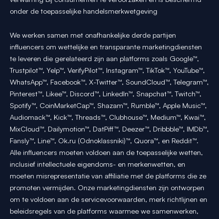
onder de toepasselijke handelsmerkwetgeving
We werken samen met onafhankelijke derde partijen
influencers om wettelijke en transparante marketingdiensten
te leveren die gerelateerd zijn aan platforms zoals Google™,
Trustpilot™, Yelp™, VerifyPilot™, Instagram™, TikTok™, YouTube™,
WhatsApp™, Facebook™, X-Twitter™, SoundCloud™, Telegram™,
Pinterest™, Likee™, Discord™, LinkedIn™, Snapchat™, Twitch™,
Spotify™, CoinMarketCap™, Shazam™, Rumble™, Apple Music™,
Audiomack™, Kick™, Threads™, Clubhouse™, Medium™, Kwai™,
MixCloud™, Dailymotion™, DatPiff™, Deezer™, Dribbble™, IMDb™,
Fansly™, Line™, Ok.ru (Odnoklassniki)™, Quora™, en Reddit™.
Alle influencers moeten voldoen aan de toepasselijke wetten,
inclusief intellectuele eigendoms- en merkenwetten, en
moeten misrepresentatie van affiliatie met de platforms die ze
promoten vermijden. Onze marketingdiensten zijn ontworpen
om te voldoen aan de servicevoorwaarden, merk richtlijnen en
beleidsregels van de platforms waarmee we samenwerken,