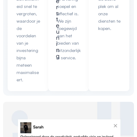
e
r
eid snel te
soepel en
plek om al
s
vergroten,
effectief is.
onze
t
waardoor je
We zijn
diensten te
e
de
toegewijd
kopen.
u
voordelen
aan het
n
i
van je
bieden van
n
investering
uitzonderlijk
g
bijna
e service.
meteen
maximalise
ert.