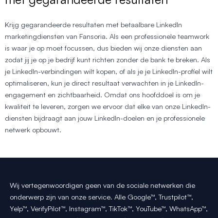
Krijg gegarandeerde resultaten met betaalbare LinkedIn
marketingdiensten van Fansoria. Als een professionele teamwork
is waar je op moet focussen, dus bieden wij onze diensten aan
zodat jij je op je bedrijf kunt richten zonder de bank te breken. Als
je LinkedIn-verbindingen wilt kopen, of als je je LinkedIn-profiel wilt
optimaliseren, kun je direct resultaat verwachten in je LinkedIn-
engagement en zichtbaarheid. Omdat ons hoofddoel is om je
kwaliteit te leveren, zorgen we ervoor dat elke van onze LinkedIn-
diensten bijdraagt aan jouw LinkedIn-doelen en je professionele
netwerk opbouwt.
Wij vertegenwoordigen geen van de sociale netwerken die
onderwerp zijn van onze service. Alle Google™, Trustpilot™,
Yelp™, VerifyPilot™, Instagram™, TikTok™, YouTube™, WhatsApp™,