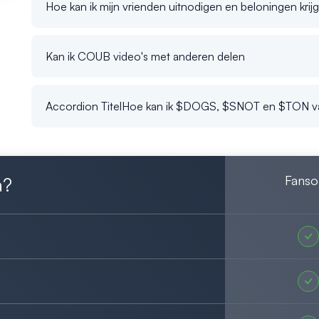
Hoe kan ik mijn vrienden uitnodigen en beloningen krij
Kan ik COUB video's met anderen delen
Accordion TitelHoe kan ik $DOGS, $SNOT en $TON v
Fanso
a?