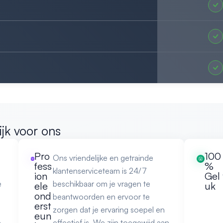
ijk voor ons
Pro
100
Ons vriendelijke en getrainde
fess
%
klantenserviceteam is 24/7
ion
Gel
e
beschikbaar om je vragen te
ele
uk
ond
beantwoorden en ervoor te
erst
zorgen dat je ervaring soepel en
eun
e
effectief is. We zijn toegewijd aan