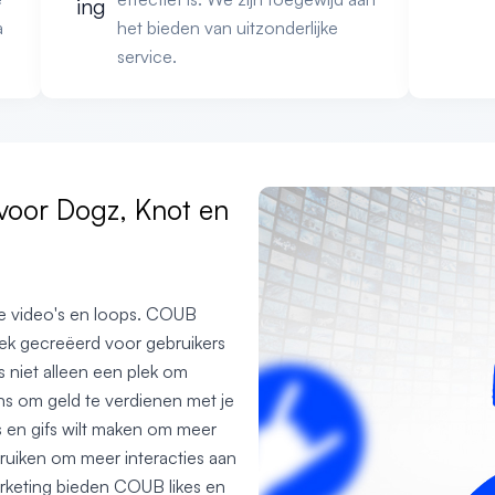
ing
a
het bieden van uitzonderlijke
service.
voor Dogz, Knot en
te video's en loops. COUB
plek gecreëerd voor gebruikers
 niet alleen een plek om
ns om geld te verdienen met je
o's en gifs wilt maken om meer
ruiken om meer interacties aan
arketing bieden COUB likes en