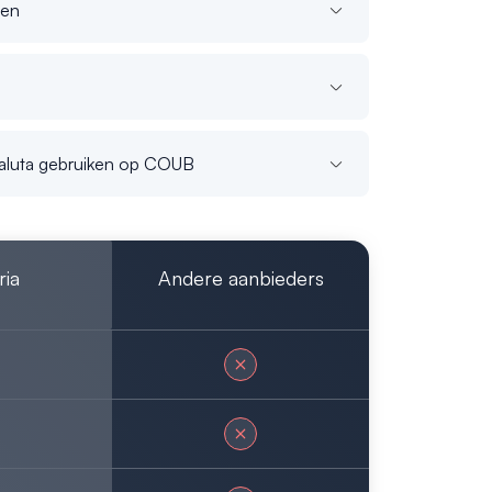
gen
aluta gebruiken op COUB
ria
Andere aanbieders