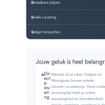
Betaalbare prijzen
Snelle Levering
Veilige transacties
Jouw geluk is heel belangr
Dir
Meestal zie je Likes, Volgers en
ect
Weergaven binnen enkele
e
minuten na aankoop. Deze snell
lev
eri
doorlooptijd helpt je online
ng
aanwezigheid en betrokkenheid
snel te vergroten, waardoor je d