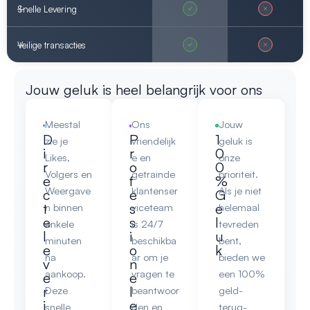
Snelle Levering
Veilige transacties
Jouw geluk is heel belangrijk voor ons
Meestal
Ons
Jouw
D
P
1
zie je
vriendelijk
geluk is
i
r
0
Likes,
e en
onze
r
o
0
Volgers en
getrainde
prioriteit.
e
f
%
Weergave
klantenser
Als je niet
c
e
G
t
s
e
n binnen
viceteam
helemaal
e
s
l
enkele
is 24/7
tevreden
l
i
u
minuten
beschikba
bent,
e
o
k
na
ar om je
bieden we
v
n
aankoop.
vragen te
een 100%
e
e
r
l
Deze
beantwoor
geld-
i
e
snelle
den en
terug-