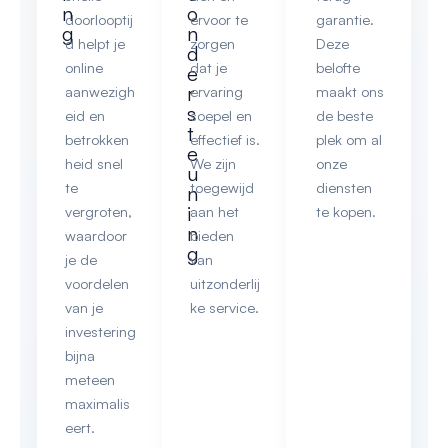
n
o
doorlooptij
ervoor te
garantie.
g
n
d helpt je
zorgen
Deze
d
online
dat je
belofte
e
r
aanwezigh
ervaring
maakt ons
s
eid en
soepel en
de beste
t
betrokken
effectief is.
plek om al
e
heid snel
We zijn
onze
u
te
toegewijd
diensten
n
i
vergroten,
aan het
te kopen.
n
waardoor
bieden
g
je de
van
voordelen
uitzonderlij
van je
ke service.
investering
bijna
meteen
maximalis
eert.