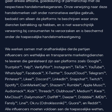
geen enkele affiliatie, goedkeuring of partnerschap met de
respectieve handelsmerkeigenaren. Onze verwijzing naar deze
handelsmerken valt onder nominatieve eerlijke gebruik,
bedoeld om alleen de platforms te beschrijven waar onze
diensten betrekking op hebben, en is niet waarschijnlijk
verwarring bij consumenten te veroorzaken en is beschermd
onder de toepasselijke handelsmerkwetgeving
We werken samen met onafhankelijke derde partijen
influencers om wettelijke en transparante marketingdiensten
te leveren die gerelateerd zijn aan platforms zoals Google™,
Trustpilot™, Yelp™, VerifyPilot™, Instagram™, TikTok™, YouTube™,
WhatsApp™, Facebook™, X-Twitter™, SoundCloud™, Telegram™,
Pinterest™, Likee™, Discord™, LinkedIn™, Snapchat™, Twitch™,
Spotify™, CoinMarketCap™, Shazam™, Rumble™, Apple Music™,
Audiomack™, Kick™, Threads™, Clubhouse™, Medium™, Kwai™,
MixCloud™, Dailymotion™, DatPiff™, Deezer™, Dribbble™, IMDb™,
Fansly™, Line™, Ok.ru (Odnoklassniki)™, Quora™, en Reddit™.
Alle influencers moeten voldoen aan de toepasselijke wetten,