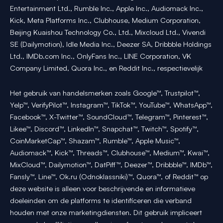
Entertainment Ltd., Rumble Inc., Apple Inc., Audiomack Inc.,
Kick, Meta Platforms Inc., Clubhouse, Medium Corporation,
Beijing Kuaishou Technology Co., Ltd., Mixcloud Ltd., Vivendi
SE (Dailymotion), Idle Media Inc., Deezer SA, Dribbble Holdings
Ltd., IMDb.com Inc., OnlyFans Inc., LINE Corporation, VK
Company Limited, Quora Inc., en Reddit Inc., respectievelijk
Het gebruik van handelsmerken zoals Google™, Trustpilot™,
Yelp™, VerifyPilot™, Instagram™, TikTok™, YouTube™, WhatsApp™,
Facebook™, X-Twitter™, SoundCloud™, Telegram™, Pinterest™,
Likee™, Discord™, LinkedIn™, Snapchat™, Twitch™, Spotify™,
CoinMarketCap™, Shazam™, Rumble™, Apple Music™,
Audiomack™, Kick™, Threads™, Clubhouse™, Medium™, Kwai™,
MixCloud™, Dailymotion™, DatPiff™, Deezer™, Dribbble™, IMDb™,
Fansly™, Line™, Ok.ru (Odnoklassniki)™, Quora™, of Reddit™ op
deze website is alleen voor beschrijvende en informatieve
doeleinden om de platforms te identificeren die verband
houden met onze marketingdiensten. Dit gebruik impliceert