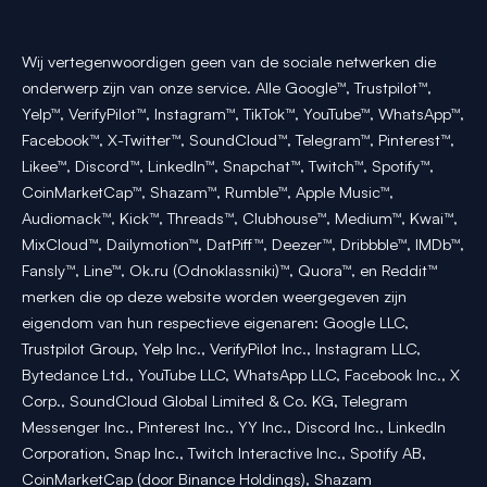
Wij vertegenwoordigen geen van de sociale netwerken die
onderwerp zijn van onze service. Alle Google™, Trustpilot™,
Yelp™, VerifyPilot™, Instagram™, TikTok™, YouTube™, WhatsApp™,
Facebook™, X-Twitter™, SoundCloud™, Telegram™, Pinterest™,
Likee™, Discord™, LinkedIn™, Snapchat™, Twitch™, Spotify™,
CoinMarketCap™, Shazam™, Rumble™, Apple Music™,
Audiomack™, Kick™, Threads™, Clubhouse™, Medium™, Kwai™,
MixCloud™, Dailymotion™, DatPiff™, Deezer™, Dribbble™, IMDb™,
Fansly™, Line™, Ok.ru (Odnoklassniki)™, Quora™, en Reddit™
merken die op deze website worden weergegeven zijn
eigendom van hun respectieve eigenaren: Google LLC,
Trustpilot Group, Yelp Inc., VerifyPilot Inc., Instagram LLC,
Bytedance Ltd., YouTube LLC, WhatsApp LLC, Facebook Inc., X
Corp., SoundCloud Global Limited & Co. KG, Telegram
Messenger Inc., Pinterest Inc., YY Inc., Discord Inc., LinkedIn
Corporation, Snap Inc., Twitch Interactive Inc., Spotify AB,
CoinMarketCap (door Binance Holdings), Shazam