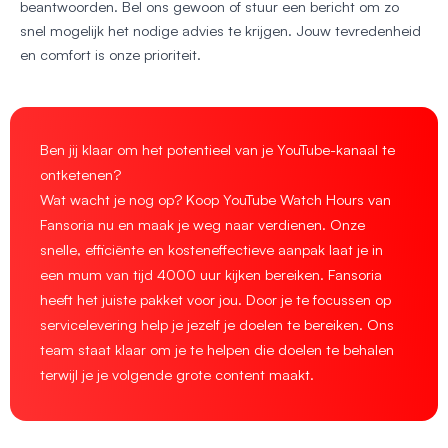
beantwoorden. Bel ons gewoon of stuur een bericht om zo
snel mogelijk het nodige advies te krijgen. Jouw tevredenheid
en comfort is onze prioriteit.
Ben jij klaar om het potentieel van je YouTube-kanaal te
ontketenen?
Wat wacht je nog op? Koop YouTube Watch Hours van
Fansoria nu en maak je weg naar verdienen. Onze
snelle, efficiënte en kosteneffectieve aanpak laat je in
een mum van tijd 4000 uur kijken bereiken. Fansoria
heeft het juiste pakket voor jou. Door je te focussen op
servicelevering help je jezelf je doelen te bereiken. Ons
team staat klaar om je te helpen die doelen te behalen
terwijl je je volgende grote content maakt.