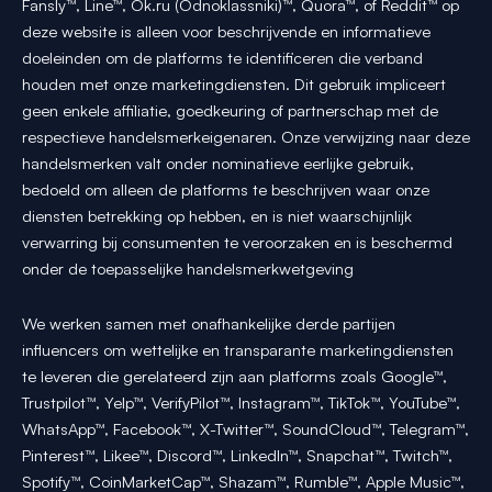
Fansly™, Line™, Ok.ru (Odnoklassniki)™, Quora™, of Reddit™ op
deze website is alleen voor beschrijvende en informatieve
doeleinden om de platforms te identificeren die verband
houden met onze marketingdiensten. Dit gebruik impliceert
geen enkele affiliatie, goedkeuring of partnerschap met de
respectieve handelsmerkeigenaren. Onze verwijzing naar deze
handelsmerken valt onder nominatieve eerlijke gebruik,
bedoeld om alleen de platforms te beschrijven waar onze
diensten betrekking op hebben, en is niet waarschijnlijk
verwarring bij consumenten te veroorzaken en is beschermd
onder de toepasselijke handelsmerkwetgeving
We werken samen met onafhankelijke derde partijen
influencers om wettelijke en transparante marketingdiensten
te leveren die gerelateerd zijn aan platforms zoals Google™,
Trustpilot™, Yelp™, VerifyPilot™, Instagram™, TikTok™, YouTube™,
WhatsApp™, Facebook™, X-Twitter™, SoundCloud™, Telegram™,
Pinterest™, Likee™, Discord™, LinkedIn™, Snapchat™, Twitch™,
Spotify™, CoinMarketCap™, Shazam™, Rumble™, Apple Music™,