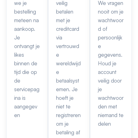
we je
veilig
We vragen
bestelling
betalen
nooit om je
meteen na
met je
wachtwoor
aankoop.
creditcard
d of
Je
via
persoonlijk
ontvangt je
vertrouwd
e
likes
e
gegevens.
binnen de
wereldwijd
Houd je
tijd die op
e
account
de
betaalsyst
veilig door
servicepag
emen. Je
je
ina is
hoeft je
wachtwoor
aangegev
niet te
den met
en
registreren
niemand te
om je
delen
betaling af