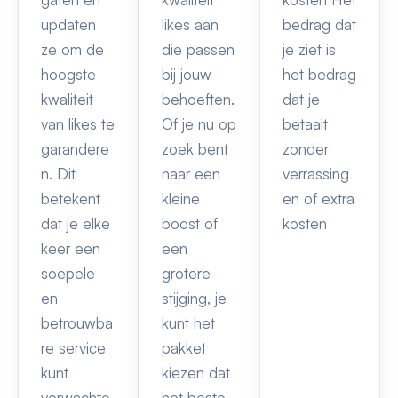
updaten
likes aan
bedrag dat
ze om de
die passen
je ziet is
hoogste
bij jouw
het bedrag
kwaliteit
behoeften.
dat je
van likes te
Of je nu op
betaalt
garandere
zoek bent
zonder
n. Dit
naar een
verrassing
betekent
kleine
en of extra
dat je elke
boost of
kosten
keer een
een
soepele
grotere
en
stijging, je
betrouwba
kunt het
re service
pakket
kunt
kiezen dat
verwachte
het beste