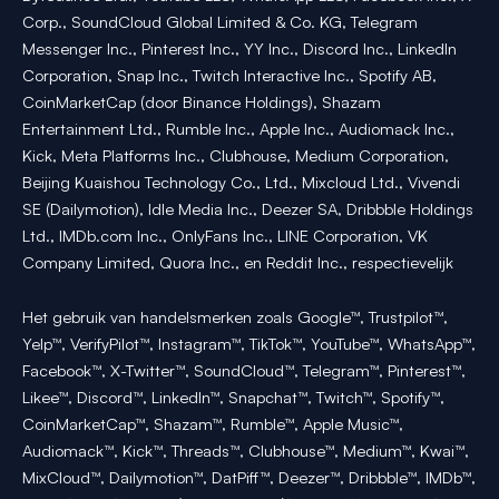
Corp., SoundCloud Global Limited & Co. KG, Telegram
Messenger Inc., Pinterest Inc., YY Inc., Discord Inc., LinkedIn
Corporation, Snap Inc., Twitch Interactive Inc., Spotify AB,
CoinMarketCap (door Binance Holdings), Shazam
Entertainment Ltd., Rumble Inc., Apple Inc., Audiomack Inc.,
Kick, Meta Platforms Inc., Clubhouse, Medium Corporation,
Beijing Kuaishou Technology Co., Ltd., Mixcloud Ltd., Vivendi
SE (Dailymotion), Idle Media Inc., Deezer SA, Dribbble Holdings
Ltd., IMDb.com Inc., OnlyFans Inc., LINE Corporation, VK
Company Limited, Quora Inc., en Reddit Inc., respectievelijk
Het gebruik van handelsmerken zoals Google™, Trustpilot™,
Yelp™, VerifyPilot™, Instagram™, TikTok™, YouTube™, WhatsApp™,
Facebook™, X-Twitter™, SoundCloud™, Telegram™, Pinterest™,
Likee™, Discord™, LinkedIn™, Snapchat™, Twitch™, Spotify™,
CoinMarketCap™, Shazam™, Rumble™, Apple Music™,
Audiomack™, Kick™, Threads™, Clubhouse™, Medium™, Kwai™,
MixCloud™, Dailymotion™, DatPiff™, Deezer™, Dribbble™, IMDb™,