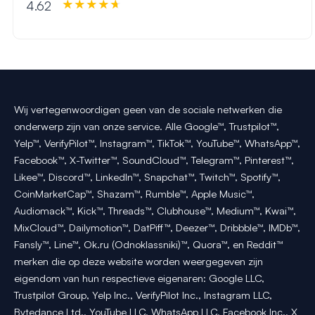
4.62
Wij vertegenwoordigen geen van de sociale netwerken die
onderwerp zijn van onze service. Alle Google™, Trustpilot™,
Yelp™, VerifyPilot™, Instagram™, TikTok™, YouTube™, WhatsApp™,
Facebook™, X-Twitter™, SoundCloud™, Telegram™, Pinterest™,
Likee™, Discord™, LinkedIn™, Snapchat™, Twitch™, Spotify™,
CoinMarketCap™, Shazam™, Rumble™, Apple Music™,
Audiomack™, Kick™, Threads™, Clubhouse™, Medium™, Kwai™,
MixCloud™, Dailymotion™, DatPiff™, Deezer™, Dribbble™, IMDb™,
Fansly™, Line™, Ok.ru (Odnoklassniki)™, Quora™, en Reddit™
merken die op deze website worden weergegeven zijn
eigendom van hun respectieve eigenaren: Google LLC,
Trustpilot Group, Yelp Inc., VerifyPilot Inc., Instagram LLC,
Bytedance Ltd., YouTube LLC, WhatsApp LLC, Facebook Inc., X