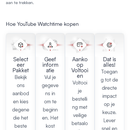
aan te trekken.
Hoe YouTube Watchtime kopen
Select
Geef
Aanko
Dat is
eer
inform
op
alles!
Pakket
atie
Voltooi
Toegan
en
Bekijk
Vul je
g tot de
Voltooi
ons
gegeve
directe
je
aanbod
ns in
impact
bestelli
en kies
om te
op je
ng met
degene
beginn
keuze.
veilige
die het
en. Het
Lever
betaalo
beste
kost
snel en