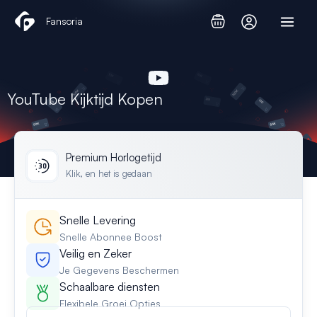
Ga
Fansoria
naar
de
inhoud
YouTube Kijktijd Kopen
Premium Horlogetijd
Klik, en het is gedaan
Snelle Levering
Snelle Abonnee Boost
Veilig en Zeker
Je Gegevens Beschermen
Schaalbare diensten
Flexibele Groei Opties