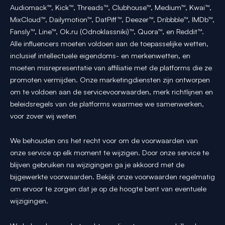
Audiomack™, Kick™, Threads™, Clubhouse™, Medium™, Kwai™,
MixCloud™, Dailymotion™, DatPiff™, Deezer™, Dribbble™, IMDb™,
Fansly™, Line™, Ok.ru (Odnoklassniki)™, Quora™, en Reddit™.
Alle influencers moeten voldoen aan de toepasselijke wetten,
inclusief intellectuele eigendoms- en merkenwetten, en
moeten misrepresentatie van affiliatie met de platforms die ze
promoten vermijden. Onze marketingdiensten zijn ontworpen
om te voldoen aan de servicevoorwaarden, merk richtlijnen en
beleidsregels van de platforms waarmee we samenwerken,
voor zover wij weten
We behouden ons het recht voor om de voorwaarden van
onze service op elk moment te wijzigen. Door onze service te
blijven gebruiken na wijzigingen ga je akkoord met de
bijgewerkte voorwaarden. Bekijk onze voorwaarden regelmatig
om ervoor te zorgen dat je op de hoogte bent van eventuele
wijzigingen.