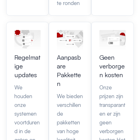
te ronden
Regelmat
Aanpasb
Geen
ige
are
verborge
updates
Pakkette
n kosten
n
We
Onze
houden
We bieden
prijzen zijn
onze
verschillen
transparant
systemen
de
en er zijn
voortduren
pakketten
geen
d in de
van hoge
verborgen
gaten en
kwaliteit
kosten Het