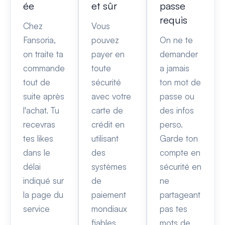
ée
et sûr
passe
requis
Chez
Vous
Fansoria,
pouvez
On ne te
on traite ta
payer en
demander
commande
toute
a jamais
tout de
sécurité
ton mot de
suite après
avec votre
passe ou
l'achat. Tu
carte de
des infos
recevras
crédit en
perso.
tes likes
utilisant
Garde ton
dans le
des
compte en
délai
systèmes
sécurité en
indiqué sur
de
ne
la page du
paiement
partageant
service
mondiaux
pas tes
fiables.
mots de