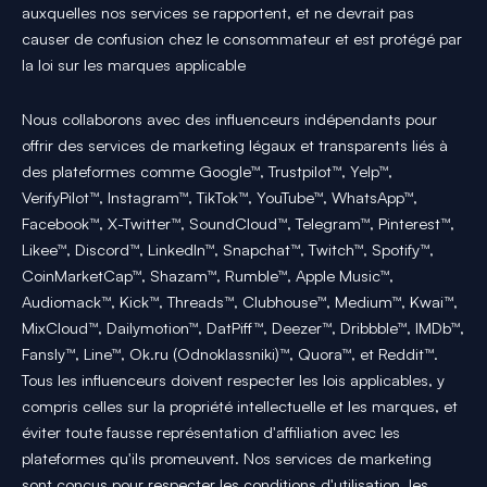
auxquelles nos services se rapportent, et ne devrait pas
causer de confusion chez le consommateur et est protégé par
la loi sur les marques applicable
Nous collaborons avec des influenceurs indépendants pour
offrir des services de marketing légaux et transparents liés à
des plateformes comme Google™, Trustpilot™, Yelp™,
VerifyPilot™, Instagram™, TikTok™, YouTube™, WhatsApp™,
Facebook™, X-Twitter™, SoundCloud™, Telegram™, Pinterest™,
Likee™, Discord™, LinkedIn™, Snapchat™, Twitch™, Spotify™,
CoinMarketCap™, Shazam™, Rumble™, Apple Music™,
Audiomack™, Kick™, Threads™, Clubhouse™, Medium™, Kwai™,
MixCloud™, Dailymotion™, DatPiff™, Deezer™, Dribbble™, IMDb™,
Fansly™, Line™, Ok.ru (Odnoklassniki)™, Quora™, et Reddit™.
Tous les influenceurs doivent respecter les lois applicables, y
compris celles sur la propriété intellectuelle et les marques, et
éviter toute fausse représentation d'affiliation avec les
plateformes qu'ils promeuvent. Nos services de marketing
sont conçus pour respecter les conditions d'utilisation, les