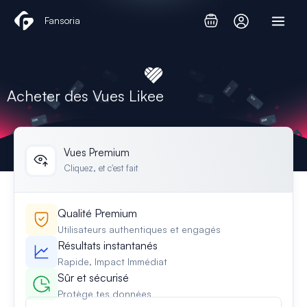
Aller
Fansoria
au
contenu
Acheter des Vues Likee
Vues Premium
Cliquez, et c'est fait
Qualité Premium
Utilisateurs authentiques et engagés
Résultats instantanés
Rapide, Impact Immédiat
Sûr et sécurisé
Protège tes données