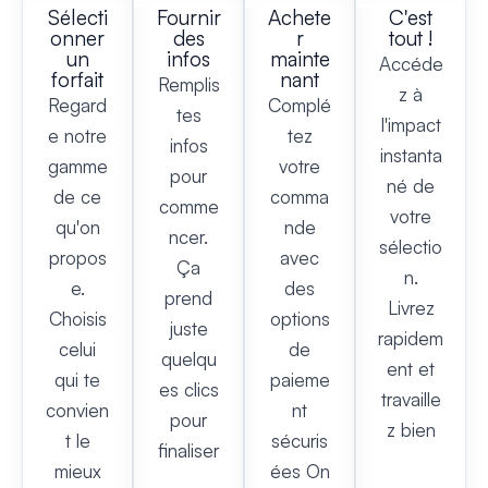
Sélecti
Fournir
Achete
C'est
onner
des
r
tout !
un
infos
mainte
Accéde
forfait
nant
Remplis
z à
Regard
Complé
tes
l'impact
e notre
tez
infos
instanta
gamme
votre
pour
né de
de ce
comma
comme
votre
qu'on
nde
ncer.
sélectio
propos
avec
Ça
n.
e.
des
prend
Livrez
Choisis
options
juste
rapidem
celui
de
quelqu
ent et
qui te
paieme
es clics
travaille
convien
nt
pour
z bien
t le
sécuris
finaliser
mieux
ées On