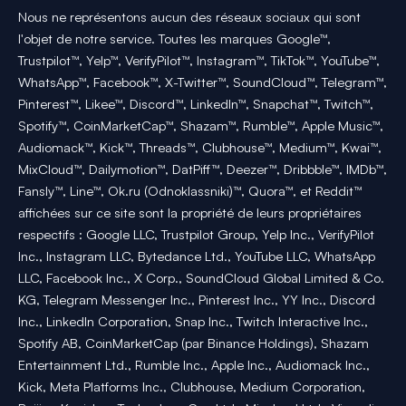
Nous ne représentons aucun des réseaux sociaux qui sont
l'objet de notre service. Toutes les marques Google™,
Trustpilot™, Yelp™, VerifyPilot™, Instagram™, TikTok™, YouTube™,
WhatsApp™, Facebook™, X-Twitter™, SoundCloud™, Telegram™,
Pinterest™, Likee™, Discord™, LinkedIn™, Snapchat™, Twitch™,
Spotify™, CoinMarketCap™, Shazam™, Rumble™, Apple Music™,
Audiomack™, Kick™, Threads™, Clubhouse™, Medium™, Kwai™,
MixCloud™, Dailymotion™, DatPiff™, Deezer™, Dribbble™, IMDb™,
Fansly™, Line™, Ok.ru (Odnoklassniki)™, Quora™, et Reddit™
affichées sur ce site sont la propriété de leurs propriétaires
respectifs : Google LLC, Trustpilot Group, Yelp Inc., VerifyPilot
Inc., Instagram LLC, Bytedance Ltd., YouTube LLC, WhatsApp
LLC, Facebook Inc., X Corp., SoundCloud Global Limited & Co.
KG, Telegram Messenger Inc., Pinterest Inc., YY Inc., Discord
Inc., LinkedIn Corporation, Snap Inc., Twitch Interactive Inc.,
Spotify AB, CoinMarketCap (par Binance Holdings), Shazam
Entertainment Ltd., Rumble Inc., Apple Inc., Audiomack Inc.,
Kick, Meta Platforms Inc., Clubhouse, Medium Corporation,