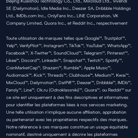
Beijing Kuaishou Technology Co., Ltd., Mixcloud Ltd., Vivendi
SE (Dailymotion), Idle Media Inc., Deezer SA, Dribbble Holdings
Ltd., IMDb.com Inc., OnlyFans Inc., LINE Corporation, VK
Company Limited, Quora Inc., et Reddit Inc., respectivement
Toute utilisation de marques telles que Google™, Trustpilot™,
Yelp™, VerifyPilot™, Instagram™, TikTok™, YouTube™, WhatsApp™,
Facebook™, X-Twitter™, SoundCloud™, Telegram™, Pinterest™,
Likee™, Discord™, LinkedIn™, Snapchat™, Twitch™, Spotify™,
CoinMarketCap™, Shazam™, Rumble™, Apple Music™,
Audiomack™, Kick™, Threads™, Clubhouse™, Medium™, Kwai™,
MixCloud™, Dailymotion™, DatPiff™, Deezer™, Dribbble™, IMDb™,
Fansly™, Line™, Ok.ru (Odnoklassniki)™, Quora™, ou Reddit™ sur
ce site est uniquement à des fins descriptives et informatives
pour identifier les plateformes liées à nos services marketing.
Une telle utilisation n'implique aucune affiliation, approbation
ou partenariat avec les propriétaires respectifs des marques.
Notre référence à ces marques constitue un usage équitable
nominatif, destiné uniquement à décrire les plateformes