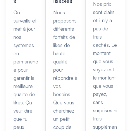
s
lisables
Nos prix
sont clairs
On
Nous
et il n'y a
surveille et
proposons
pas de
met à jour
différents
frais
nos
forfaits de
cachés. Le
systèmes
likes de
montant
en
haute
que vous
permanenc
qualité
voyez est
e pour
pour
le montant
garantir la
répondre à
que vous
meilleure
vos
payez,
qualité de
besoins
sans
likes. Ça
Que vous
surprises ni
veut dire
cherchiez
frais
que tu
un petit
supplémen
peux
coup de