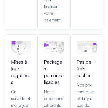
finaliser
votre
paiement
Mises à
Package
Pas de
jour
s
frais
régulière
personna
cachés
s
lisables
Nos prix
On
Nous
sont clairs
surveille et
proposons
et il n'y a
met à jour
différents
pas de