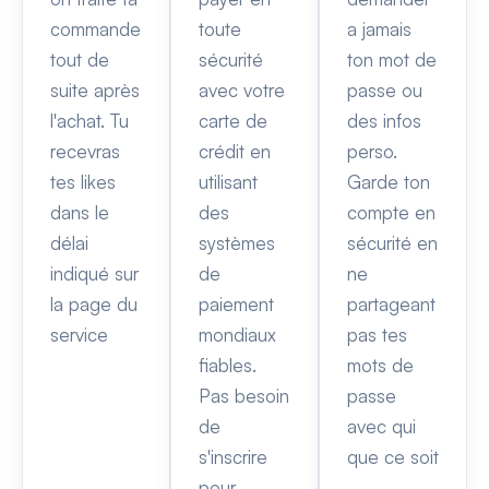
commande
toute
a jamais
tout de
sécurité
ton mot de
suite après
avec votre
passe ou
l'achat. Tu
carte de
des infos
recevras
crédit en
perso.
tes likes
utilisant
Garde ton
dans le
des
compte en
délai
systèmes
sécurité en
indiqué sur
de
ne
la page du
paiement
partageant
service
mondiaux
pas tes
fiables.
mots de
Pas besoin
passe
de
avec qui
s'inscrire
que ce soit
pour