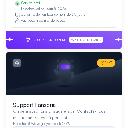
Service actif
Last checked on: août 8, 2026
Garantie de remboursement de 30 jours
Pas besoin de mot de passe
CHOISIS TON FORFAIT
ACHÈTE MAINTENANT !
24/7
Support Fansoria
On sera avec toi à chaque étape. Contacte-nous
maintenant on est là pour toi
Need help? We’ve got your back 24/7!