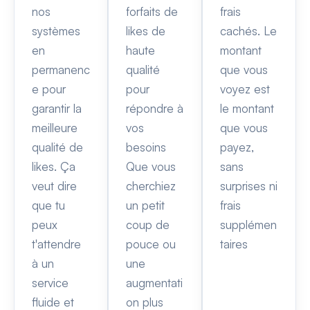
nos
forfaits de
frais
systèmes
likes de
cachés. Le
en
haute
montant
permanenc
qualité
que vous
e pour
pour
voyez est
garantir la
répondre à
le montant
meilleure
vos
que vous
qualité de
besoins
payez,
likes. Ça
Que vous
sans
veut dire
cherchiez
surprises ni
que tu
un petit
frais
peux
coup de
supplémen
t'attendre
pouce ou
taires
à un
une
service
augmentati
fluide et
on plus