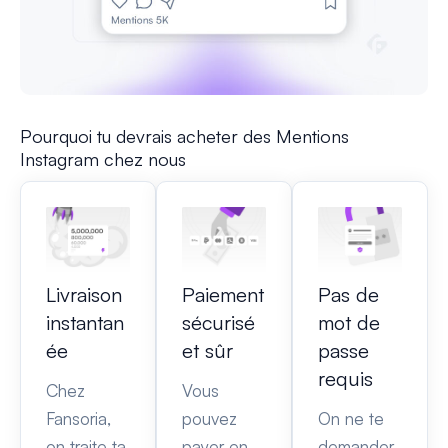
Pourquoi tu devrais acheter des Mentions
Instagram chez nous
Livraison
Paiement
Pas de
instantan
sécurisé
mot de
ée
et sûr
passe
requis
Chez
Vous
Fansoria,
pouvez
On ne te
on traite ta
payer en
demander