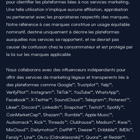
pour identifier les plateformes liées à nos services marketing.
Une telle utilisation n'implique aucune affiliation, approbation
ou partenariat avec les propriétaires respectifs des marques.
Notre référence à ces marques constitue un usage équitable
nominatif, destiné uniquement à décrire les plateformes
auxquelles nos services se rapportent, et ne devrait pas
causer de confusion chez le consommateur et est protégé par
la loi sur les marques applicable
Nous collaborons avec des influenceurs indépendants pour
offrir des services de marketing légaux et transparents liés à
des plateformes comme Google™, Trustpilot™, Yelp™,
VerifyPilot™, Instagram™, TikTok™, YouTube™, WhatsApp™,
Facebook™, X-Twitter™, SoundCloud™, Telegram™, Pinterest™,
Likee™, Discord™, LinkedIn™, Snapchat™, Twitch™, Spotify™,
CoinMarketCap™, Shazam™, Rumble™, Apple Music™,
Audiomack™, Kick™, Threads™, Clubhouse™, Medium™, Kwai™,
MixCloud™, Dailymotion™, DatPiff™, Deezer™, Dribbble™, IMDb™,
Fansly™, Line™, Ok.ru (Odnoklassniki)™, Quora™, et Reddit™.