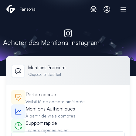
Aller
Fansoria
au
contenu
Acheter des Mentions Instagram
Mentions Premium
Cliquez, et c'est fait
Portée accrue
Visibilité de compte améliorée
Mentions Authentiques
À partir de vrais comptes
Support rapide
Experts rapides aident