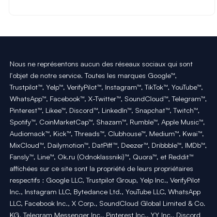
Nous ne représentons aucun des réseaux sociaux qui sont
l'objet de notre service. Toutes les marques Google™,
Trustpilot™, Yelp™, VerifyPilot™, Instagram™, TikTok™, YouTube™,
WhatsApp™, Facebook™, X-Twitter™, SoundCloud™, Telegram™,
Pinterest™, Likee™, Discord™, LinkedIn™, Snapchat™, Twitch™,
Spotify™, CoinMarketCap™, Shazam™, Rumble™, Apple Music™,
Audiomack™, Kick™, Threads™, Clubhouse™, Medium™, Kwai™,
MixCloud™, Dailymotion™, DatPiff™, Deezer™, Dribbble™, IMDb™,
Fansly™, Line™, Ok.ru (Odnoklassniki)™, Quora™, et Reddit™
affichées sur ce site sont la propriété de leurs propriétaires
respectifs : Google LLC, Trustpilot Group, Yelp Inc., VerifyPilot
Inc., Instagram LLC, Bytedance Ltd., YouTube LLC, WhatsApp
LLC, Facebook Inc., X Corp., SoundCloud Global Limited & Co.
KG, Telegram Messenger Inc., Pinterest Inc., YY Inc., Discord