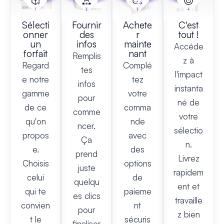
Sélecti
Fournir
Achete
C'est
onner
des
r
tout !
un
infos
mainte
Accéde
forfait
nant
Remplis
z à
Regard
Complé
tes
l'impact
e notre
tez
infos
instanta
gamme
votre
pour
né de
de ce
comma
comme
votre
qu'on
nde
ncer.
sélectio
propos
avec
Ça
n.
e.
des
prend
Livrez
Choisis
options
juste
rapidem
celui
de
quelqu
ent et
qui te
paieme
es clics
travaille
convien
nt
pour
z bien
t le
sécuris
finaliser