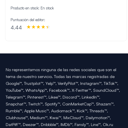
Producto en stock:
En stock
Puntuación del editor:
4.44
No representamos ninguna de las redes sociales que son el
tema de nuestro servicio. Todas las marcas registradas de
Google™, Trustpilot™, Yelp™, VerifyPilot™, Instagram™, TikTok™,
YouTube™, WhatsApp™, Facebook™, X-Twitter™, SoundCloud™,
Telegram™, Pinterest™, Likee™, Discord™, LinkedIn™,
Snapchat™, Twitch™, Spotify™, CoinMarketCap™, Shazam™,
Rumble™, Apple Music™, Audiomack™, Kick™, Threads™,
Clubhouse™, Medium™, Kwai™, MixCloud™, Dailymotion™,
DatPiff™, Deezer™, Dribbble™, IMDb™, Fansly™, Line™, Ok.ru