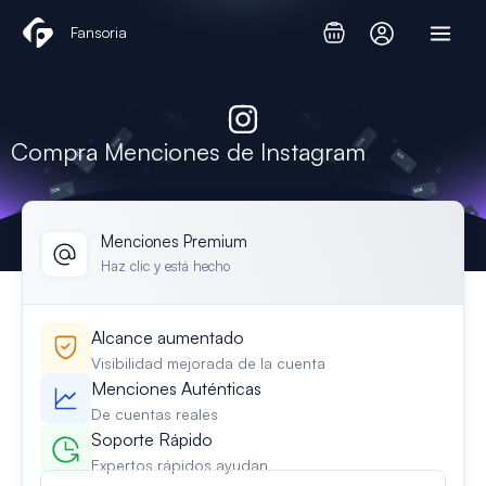
Ir
Fansoria
al
contenido
Compra Menciones de Instagram
Menciones Premium
Haz clic y está hecho
Alcance aumentado
Visibilidad mejorada de la cuenta
Menciones Auténticas
De cuentas reales
Soporte Rápido
Expertos rápidos ayudan