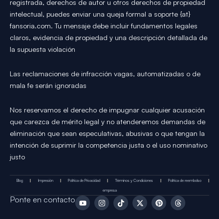
registrada, derechos de autor u otros derechos de propiedad
intelectual, puedes enviar una queja formal a soporte {at}
fansoria.com. Tu mensaje debe incluir fundamentos legales
claros, evidencia de propiedad y una descripción detallada de
la supuesta violación
Las reclamaciones de infracción vagas, automatizadas o de
mala fe serán ignoradas
Nos reservamos el derecho de impugnar cualquier acusación
que carezca de mérito legal y no atenderemos demandas de
eliminación que sean especulativas, abusivas o que tengan la
intención de suprimir la competencia justa o el uso nominativo
justo
Blog
Impresión
Política de Privacidad
Términos y Condiciones
Política de reembolso
empresa
Y
I
T
X
P
T
Ponte en contacto
o
n
i
-
i
h
u
s
k
t
n
r