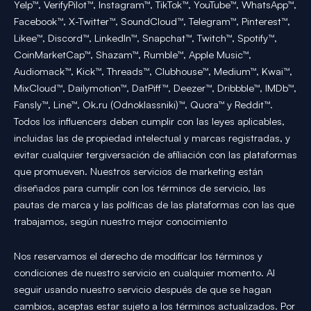
Yelp™, VerifyPilot™, Instagram™, TikTok™, YouTube™, WhatsApp™,
Facebook™, X-Twitter™, SoundCloud™, Telegram™, Pinterest™,
Likee™, Discord™, LinkedIn™, Snapchat™, Twitch™, Spotify™,
CoinMarketCap™, Shazam™, Rumble™, Apple Music™,
Audiomack™, Kick™, Threads™, Clubhouse™, Medium™, Kwai™,
MixCloud™, Dailymotion™, DatPiff™, Deezer™, Dribbble™, IMDb™,
Fansly™, Line™, Ok.ru (Odnoklassniki)™, Quora™ y Reddit™.
Todos los influencers deben cumplir con las leyes aplicables,
incluidas las de propiedad intelectual y marcas registradas, y
evitar cualquier tergiversación de afiliación con las plataformas
que promueven. Nuestros servicios de marketing están
diseñados para cumplir con los términos de servicio, las
pautas de marca y las políticas de las plataformas con las que
trabajamos, según nuestro mejor conocimiento
Nos reservamos el derecho de modificar los términos y
condiciones de nuestro servicio en cualquier momento. Al
seguir usando nuestro servicio después de que se hagan
cambios, aceptas estar sujeto a los términos actualizados. Por