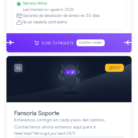
Servicio Activo
Last checked on: agosto 6, 2026
Garantía de devolución de dinero en 30 días
No se necesita contraseña
ELIGE TU PAQUETE
¡COMPRA AHORA!
24/7
Fansoria Soporte
Estaremos contigo en cada paso del camino.
Contáctanos ahora estamos aquí para ti
Need help? We’ve got your back 24/7!