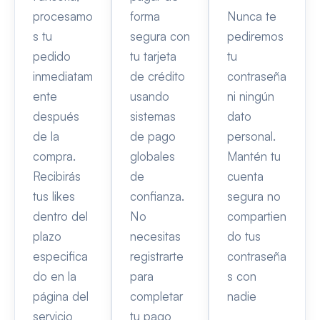
procesamo
forma
Nunca te
s tu
segura con
pediremos
pedido
tu tarjeta
tu
inmediatam
de crédito
contraseña
ente
usando
ni ningún
después
sistemas
dato
de la
de pago
personal.
compra.
globales
Mantén tu
Recibirás
de
cuenta
tus likes
confianza.
segura no
dentro del
No
compartien
plazo
necesitas
do tus
especifica
registrarte
contraseña
do en la
para
s con
página del
completar
nadie
servicio
tu pago