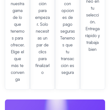
neo en
nuestra
ción
con
tu
gama
para
opcion
selecci
de lo
empeza
es de
ón.
que
r. Solo
pago
Entrega
tenemo
necesit
seguras
rápido y
s para
as un
Tenemo
trabaja
ofrecer.
par de
s que
bien
Elige el
clics
tu
que
para
transac
más te
finalizarl
ción es
conven
o
segura
ga