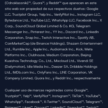
(Odnoklassniki)™, Quora™, y Reddit™ que aparecen en este
sitio web son propiedad de sus respectivos dueños: Google
LLC, Trustpilot Group, Yelp Inc., VerifyPilot Inc., Instagram LLC,
Bytedance Ltd., YouTube LLC, WhatsApp LLC, Facebook Inc., X
Corp., SoundCloud Global Limited & Co. KG, Telegram
Messenger Inc., Pinterest Inc., YY Inc., Discord Inc., LinkedIn
Corporation, Snap Inc., Twitch Interactive Inc., Spotify AB,
CoinMarketCap (de Binance Holdings), Shazam Entertainment
Ltd., Rumble Inc., Apple Inc., Audiomack Inc., Kick, Meta
Platforms Inc., Clubhouse, Medium Corporation, Beijing
Kuaishou Technology Co., Ltd., Mixcloud Ltd., Vivendi SE
(Dailymotion), Idle Media Inc., Deezer SA, Dribbble Holdings
Ltd., IMDb.com Inc., OnlyFans Inc., LINE Corporation, VK
Company Limited, Quora Inc., y Reddit Inc., respectivamente
Cualquier uso de marcas registradas como Google™,
Trustpilot™, Yelp™, VerifyPilot™, Instagram™, TikTok™, YouTube™,
WhatsApp™, Facebook™, X-Twitter™, SoundCloud™, Telegram™,
Pinterest™, Likee™, Discord™, LinkedIn™, Snapchat™, Twitch™,