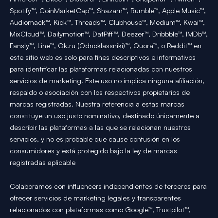
Spotify™, CoinMarketCap™, Shazam™, Rumble™, Apple Music™,
Audiomack™, Kick™, Threads™, Clubhouse™, Medium™, Kwai™,
MixCloud™, Dailymotion™, DatPiff™, Deezer™, Dribbble™, IMDb™,
Fansly™, Line™, Ok.ru (Odnoklassniki)™, Quora™, o Reddit™ en
este sitio web es solo para fines descriptivos e informativos
para identificar las plataformas relacionadas con nuestros
servicios de marketing. Este uso no implica ninguna afiliación,
respaldo o asociación con los respectivos propietarios de
marcas registradas. Nuestra referencia a estas marcas
constituye un uso justo nominativo, destinado únicamente a
describir las plataformas a las que se relacionan nuestros
servicios, y no es probable que cause confusión en los
consumidores y está protegido bajo la ley de marcas
registradas aplicable
Colaboramos con influencers independientes de terceros para
ofrecer servicios de marketing legales y transparentes
relacionados con plataformas como Google™, Trustpilot™,