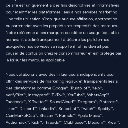
ce site est uniquement à des fins descriptives et informatives
pour identifier les plateformes liées à nos services marketing.
Une telle utilisation n'implique aucune affiliation, approbation
ou partenariat avec les propriétaires respectifs des marques.
Notre référence à ces marques constitue un usage équitable
nominatif, destiné uniquement à décrire les plateformes
auxquelles nos services se rapportent, et ne devrait pas
causer de confusion chez le consommateur et est protégé par
la loi sur les marques applicable
Nous collaborons avec des influenceurs indépendants pour
offrir des services de marketing légaux et transparents liés à
des plateformes comme Google™, Trustpilot™, Yelp™,
VerifyPilot™, Instagram™, TikTok™, YouTube™, WhatsApp™,
Facebook™, X-Twitter™, SoundCloud™, Telegram™, Pinterest™,
Likee™, Discord™, LinkedIn™, Snapchat™, Twitch™, Spotify™,
CoinMarketCap™, Shazam™, Rumble™, Apple Music™,
Audiomack™, Kick™, Threads™, Clubhouse™, Medium™, Kwai™,