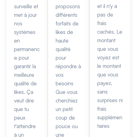
et il n'y a
surveille et
proposons
pas de
met à jour
différents
frais
nos
forfaits de
cachés. Le
systèmes
likes de
montant
en
haute
que vous
permanenc
qualité
voyez est
e pour
pour
le montant
garantir la
répondre à
que vous
meilleure
vos
payez,
qualité de
besoins
sans
likes. Ça
Que vous
surprises ni
veut dire
cherchiez
frais
que tu
un petit
supplémen
peux
coup de
taires
t'attendre
pouce ou
à un
une