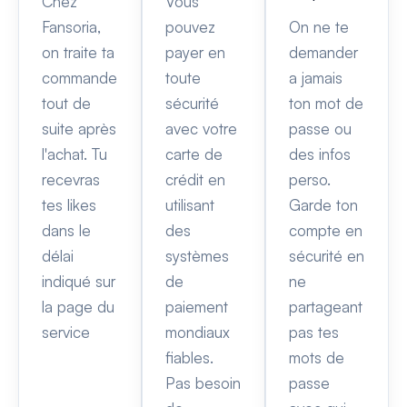
Chez
Vous
Fansoria,
pouvez
On ne te
on traite ta
payer en
demander
commande
toute
a jamais
tout de
sécurité
ton mot de
suite après
avec votre
passe ou
l'achat. Tu
carte de
des infos
recevras
crédit en
perso.
tes likes
utilisant
Garde ton
dans le
des
compte en
délai
systèmes
sécurité en
indiqué sur
de
ne
la page du
paiement
partageant
service
mondiaux
pas tes
fiables.
mots de
Pas besoin
passe