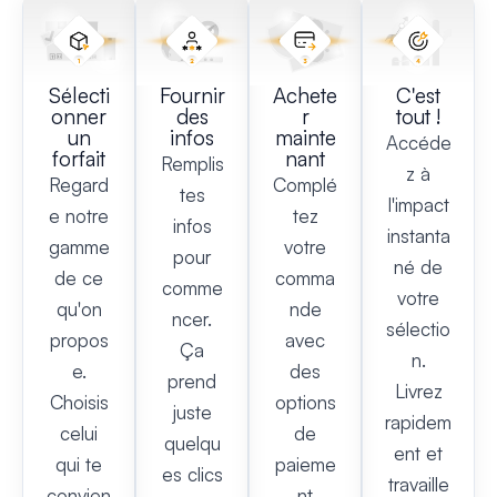
Sélecti
Fournir
Achete
C'est
onner
des
r
tout !
un
infos
mainte
Accéde
forfait
nant
Remplis
z à
Regard
Complé
tes
l'impact
e notre
tez
infos
instanta
gamme
votre
pour
né de
de ce
comma
comme
votre
qu'on
nde
ncer.
sélectio
propos
avec
Ça
n.
e.
des
prend
Livrez
Choisis
options
juste
rapidem
celui
de
quelqu
ent et
qui te
paieme
es clics
travaille
convien
nt