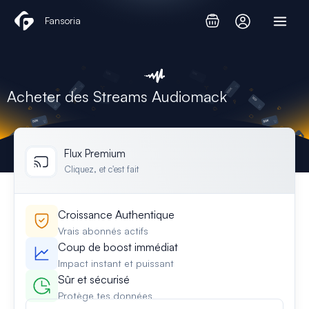
Aller
Fansoria
au
contenu
Acheter des Streams Audiomack
Flux Premium
Cliquez, et c'est fait
Croissance Authentique
Vrais abonnés actifs
Coup de boost immédiat
Impact instant et puissant
Sûr et sécurisé
Protège tes données