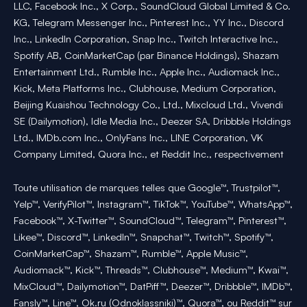
LLC, Facebook Inc., X Corp., SoundCloud Global Limited & Co.
KG, Telegram Messenger Inc., Pinterest Inc., YY Inc., Discord
Inc., LinkedIn Corporation, Snap Inc., Twitch Interactive Inc.,
Spotify AB, CoinMarketCap (par Binance Holdings), Shazam
Entertainment Ltd., Rumble Inc., Apple Inc., Audiomack Inc.,
Kick, Meta Platforms Inc., Clubhouse, Medium Corporation,
Beijing Kuaishou Technology Co., Ltd., Mixcloud Ltd., Vivendi
SE (Dailymotion), Idle Media Inc., Deezer SA, Dribbble Holdings
Ltd., IMDb.com Inc., OnlyFans Inc., LINE Corporation, VK
Company Limited, Quora Inc., et Reddit Inc., respectivement
Toute utilisation de marques telles que Google™, Trustpilot™,
Yelp™, VerifyPilot™, Instagram™, TikTok™, YouTube™, WhatsApp™,
Facebook™, X-Twitter™, SoundCloud™, Telegram™, Pinterest™,
Likee™, Discord™, LinkedIn™, Snapchat™, Twitch™, Spotify™,
CoinMarketCap™, Shazam™, Rumble™, Apple Music™,
Audiomack™, Kick™, Threads™, Clubhouse™, Medium™, Kwai™,
MixCloud™, Dailymotion™, DatPiff™, Deezer™, Dribbble™, IMDb™,
Fansly™, Line™, Ok.ru (Odnoklassniki)™, Quora™, ou Reddit™ sur