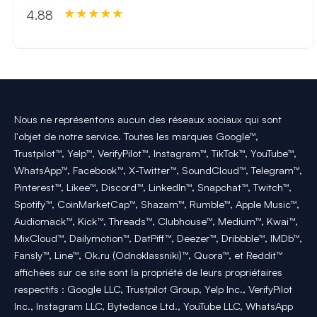
4.88
Nous ne représentons aucun des réseaux sociaux qui sont
l'objet de notre service. Toutes les marques Google™,
Trustpilot™, Yelp™, VerifyPilot™, Instagram™, TikTok™, YouTube™,
WhatsApp™, Facebook™, X-Twitter™, SoundCloud™, Telegram™,
Pinterest™, Likee™, Discord™, LinkedIn™, Snapchat™, Twitch™,
Spotify™, CoinMarketCap™, Shazam™, Rumble™, Apple Music™,
Audiomack™, Kick™, Threads™, Clubhouse™, Medium™, Kwai™,
MixCloud™, Dailymotion™, DatPiff™, Deezer™, Dribbble™, IMDb™,
Fansly™, Line™, Ok.ru (Odnoklassniki)™, Quora™, et Reddit™
affichées sur ce site sont la propriété de leurs propriétaires
respectifs : Google LLC, Trustpilot Group, Yelp Inc., VerifyPilot
Inc., Instagram LLC, Bytedance Ltd., YouTube LLC, WhatsApp