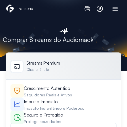
Skip
Fansoria
to
content
Comprar Streams do Audiomack
Streams Premium
Clica e tá feito
Crescimento Autêntico
Seguidores Reais e Ativos
Impulso Imediato
Impacto Instantâneo e Poderoso
Seguro e Protegido
Protege seus dados