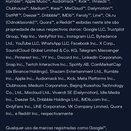
Rumble™, Apple Music™, Audiomack™, Kick™, Threads™,
Clubhouse™, Medium™, Kwai™, MixCloud™, Dailymotion™,
DatPiff™, Deezer™, Dribbble™, IMDb™, Fansly™, Line™, Ok.ru
(Odnoklassniki)™, Quora™, e Reddit™ exibidas neste site são
propriedade de seus respectivos donos: Google LLC, Trustpilot
Group, Yelp Inc., VerifyPilot Inc., Instagram LLC, Bytedance
Ltd., YouTube LLC, WhatsApp LLC, Facebook Inc., X Corp.,
SoundCloud Global Limited & Co. KG, Telegram Messenger
Inc., Pinterest Inc., YY Inc., Discord Inc., LinkedIn Corporation,
Snap Inc., Twitch Interactive Inc., Spotify AB, CoinMarketCap
(da Binance Holdings), Shazam Entertainment Ltd., Rumble
Inc., Apple Inc., Audiomack Inc., Kick, Meta Platforms Inc.,
Clubhouse, Medium Corporation, Beijing Kuaishou Technology
Co., Ltd., Mixcloud Ltd., Vivendi SE (Dailymotion), Idle Media
Inc., Deezer SA, Dribbble Holdings Ltd., IMDb.com Inc.,
OnlyFans Inc., LINE Corporation, VK Company Limited, Quora
Inc., e Reddit Inc., respectivamente
Qualquer uso de marcas registradas como Google™,