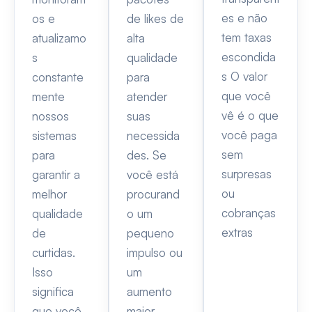
es e não
os e
de likes de
tem taxas
atualizamo
alta
escondida
s
qualidade
s O valor
constante
para
que você
mente
atender
vê é o que
nossos
suas
você paga
sistemas
necessida
sem
para
des. Se
surpresas
garantir a
você está
ou
melhor
procurand
cobranças
qualidade
o um
extras
de
pequeno
curtidas.
impulso ou
Isso
um
significa
aumento
que você
maior,