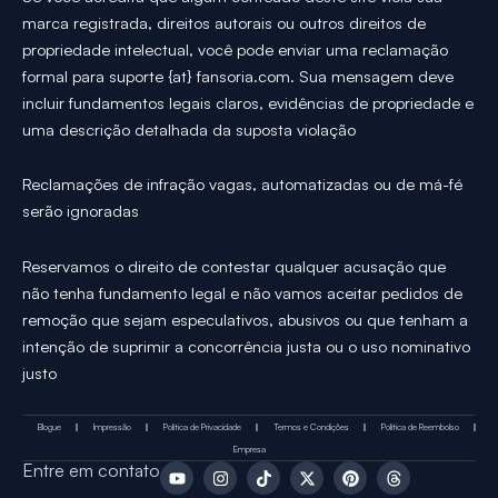
marca registrada, direitos autorais ou outros direitos de
propriedade intelectual, você pode enviar uma reclamação
formal para suporte {at} fansoria.com. Sua mensagem deve
incluir fundamentos legais claros, evidências de propriedade e
uma descrição detalhada da suposta violação
Reclamações de infração vagas, automatizadas ou de má-fé
serão ignoradas
Reservamos o direito de contestar qualquer acusação que
não tenha fundamento legal e não vamos aceitar pedidos de
remoção que sejam especulativos, abusivos ou que tenham a
intenção de suprimir a concorrência justa ou o uso nominativo
justo
Blogue
Impressão
Política de Privacidade
Termos e Condições
Política de Reembolso
Empresa
Y
I
T
X
P
T
Entre em contato
o
n
i
-
i
h