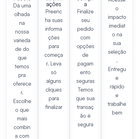
ações
a
Dá uma
o
Preenc
Finalize
olhada
impacto
ha suas
seu
na
imediat
informa
pedido
nossa
o na
ções
com
varieda
sua
para
opções
de do
seleção
começa
de
que
.
r. Leva
pagam
temos
Entregu
só
ento
pra
e
alguns
seguras
oferece
rápido
cliques
Temos
r.
e
para
que sua
Escolhe
trabalhe
finalizar
transaç
o que
bem
ão é
mais
segura
combin
a com