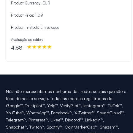
Product Currency:
EUR
Product Price:
1.09
Product In-Stock:
Em estoque
Avaliação do editor:
4.88
Nós não representamos nenhuma das redes sociais que são o
foco do nosso serviço. Todas as marcas registradas do
Google™, Trustpilot™, Yelp™, VerifyPilot™, Instagram™, TikTok™,
YouTube™, WhatsApp™, Facebook™, X-Twitter™, SoundCloud™,
Telegram™, Pinterest™, Likee™, Discord™, LinkedIn™,
Snapchat™, Twitch™, Spotify™, CoinMarketCap™, Shazam™,