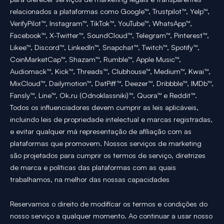
relacionados a plataformas como Google™, Trustpilot™, Yelp™,
VerifyPilot™, Instagram™, TikTok™, YouTube™, WhatsApp™,
Facebook™, X-Twitter™, SoundCloud™, Telegram™, Pinterest™,
Likee™, Discord™, LinkedIn™, Snapchat™, Twitch™, Spotify™,
CoinMarketCap™, Shazam™, Rumble™, Apple Music™,
Audiomack™, Kick™, Threads™, Clubhouse™, Medium™, Kwai™,
MixCloud™, Dailymotion™, DatPiff™, Deezer™, Dribbble™, IMDb™,
Fansly™, Line™, Ok.ru (Odnoklassniki)™, Quora™ e Reddit™.
Todos os influenciadores devem cumprir as leis aplicáveis,
incluindo leis de propriedade intelectual e marcas registradas,
e evitar qualquer má representação de afiliação com as
plataformas que promovem. Nossos serviços de marketing
são projetados para cumprir os termos de serviço, diretrizes
de marca e políticas das plataformas com as quais
trabalhamos, na melhor das nossas capacidades
Reservamos o direito de modificar os termos e condições do
nosso serviço a qualquer momento. Ao continuar a usar nosso