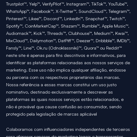
Trustpilot™, Yelp™, VerifyPilot™, Instagram™, TikTok™, YouTube™,
WhatsApp™, Facebook™, X-Twitter™, SoundCloud™, Telegram™,
Pinterest™, Likee™, Discord™, LinkedIn™, Snapchat™, Twitch™,
Spotify™, CoinMarketCap™, Shazam™, Rumble™, Apple Music™,
Audiomack™, Kick™, Threads™, Clubhouse™, Medium™, Kwai™,
MixCloud™, Dailymotion™, DatPiff™, Deezer™, Dribbble™, IMDb™,
Fansly™, Line™, Ok.ru (Odnoklassniki)™, Quora™ ou Reddit™
neste site é apenas para fins descritivos e informativos, para
identificar as plataformas relacionadas aos nossos serviços de
marketing. Esse uso não implica qualquer afiliação, endosse
ou parceria com os respectivos proprietários das marcas.
Nossa referência a essas marcas constitui um uso justo
nominativo, destinado exclusivamente a descrever as
plataformas às quais nossos serviços estão relacionados, e
não é provável que cause confusão ao consumidor, sendo
protegido pela legislação de marcas aplicável
Colaboramos com influenciadores independentes de terceiros
para oferecer serviços de marketing legais e transparentes