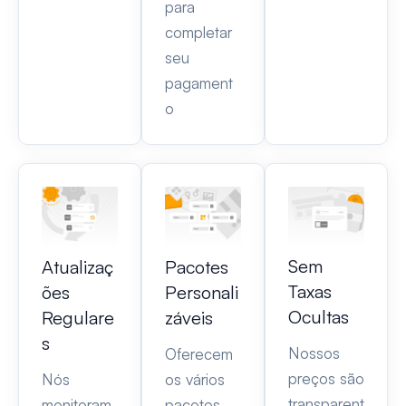
para
completar
seu
pagament
o
Sem
Atualizaç
Pacotes
Taxas
ões
Personali
Ocultas
Regulare
záveis
s
Nossos
Oferecem
preços são
Nós
os vários
transparent
monitoram
pacotes