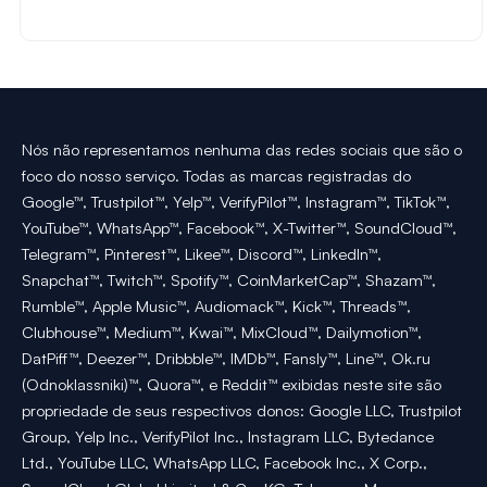
Nós não representamos nenhuma das redes sociais que são o
foco do nosso serviço. Todas as marcas registradas do
Google™, Trustpilot™, Yelp™, VerifyPilot™, Instagram™, TikTok™,
YouTube™, WhatsApp™, Facebook™, X-Twitter™, SoundCloud™,
Telegram™, Pinterest™, Likee™, Discord™, LinkedIn™,
Snapchat™, Twitch™, Spotify™, CoinMarketCap™, Shazam™,
Rumble™, Apple Music™, Audiomack™, Kick™, Threads™,
Clubhouse™, Medium™, Kwai™, MixCloud™, Dailymotion™,
DatPiff™, Deezer™, Dribbble™, IMDb™, Fansly™, Line™, Ok.ru
(Odnoklassniki)™, Quora™, e Reddit™ exibidas neste site são
propriedade de seus respectivos donos: Google LLC, Trustpilot
Group, Yelp Inc., VerifyPilot Inc., Instagram LLC, Bytedance
Ltd., YouTube LLC, WhatsApp LLC, Facebook Inc., X Corp.,