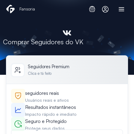
Skip
Fansoria
to
content
Comprar Seguidores do VK
Seguidores Premium
Clica e tá feito
seguidores reais
Usuários reais e ativos
Resultados instantâneos
Impacto rápido e imediato
Seguro e Protegido
Protege seus dados