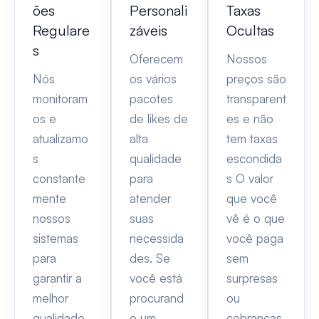
ões
Personali
Taxas
Regulare
záveis
Ocultas
s
Oferecem
Nossos
Nós
os vários
preços são
monitoram
pacotes
transparent
os e
de likes de
es e não
atualizamo
alta
tem taxas
s
qualidade
escondida
constante
para
s O valor
mente
atender
que você
nossos
suas
vê é o que
sistemas
necessida
você paga
para
des. Se
sem
garantir a
você está
surpresas
melhor
procurand
ou
qualidade
o um
cobranças