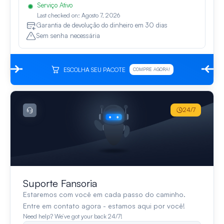
Serviço Ativo
Last checked on: Agosto 7, 2026
Garantia de devolução do dinheiro em 30 dias
Sem senha necessária
ESCOLHA SEU PACOTE
COMPRE AGORA!
24/7
Suporte Fansoria
Estaremos com você em cada passo do caminho.
Entre em contato agora - estamos aqui por você!
Need help? We’ve got your back 24/7!