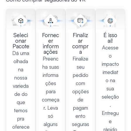
Seleci
Fornec
Finaliz
É isso
onar
er
ar
aí!
Pacote
inform
compr
Acesse
ações
a
Dá uma
o
Preenc
Finalize
olhada
impacto
ha suas
seu
na
imediat
informa
pedido
nossa
o na
ções
com
varieda
sua
para
opções
de do
seleção
começa
de
que
.
r. Leva
pagam
temos
Entregu
só
ento
pra
e
alguns
seguras
oferece
rápido