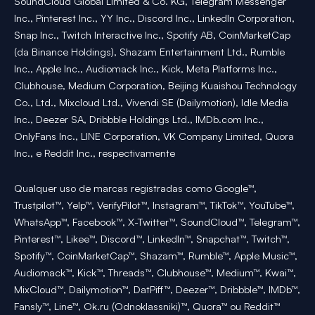
SoundCloud Global Limited & Co. KG, Telegram Messenger
Inc., Pinterest Inc., YY Inc., Discord Inc., LinkedIn Corporation,
Snap Inc., Twitch Interactive Inc., Spotify AB, CoinMarketCap
(da Binance Holdings), Shazam Entertainment Ltd., Rumble
Inc., Apple Inc., Audiomack Inc., Kick, Meta Platforms Inc.,
Clubhouse, Medium Corporation, Beijing Kuaishou Technology
Co., Ltd., Mixcloud Ltd., Vivendi SE (Dailymotion), Idle Media
Inc., Deezer SA, Dribbble Holdings Ltd., IMDb.com Inc.,
OnlyFans Inc., LINE Corporation, VK Company Limited, Quora
Inc., e Reddit Inc., respectivamente
Qualquer uso de marcas registradas como Google™,
Trustpilot™, Yelp™, VerifyPilot™, Instagram™, TikTok™, YouTube™,
WhatsApp™, Facebook™, X-Twitter™, SoundCloud™, Telegram™,
Pinterest™, Likee™, Discord™, LinkedIn™, Snapchat™, Twitch™,
Spotify™, CoinMarketCap™, Shazam™, Rumble™, Apple Music™,
Audiomack™, Kick™, Threads™, Clubhouse™, Medium™, Kwai™,
MixCloud™, Dailymotion™, DatPiff™, Deezer™, Dribbble™, IMDb™,
Fansly™, Line™, Ok.ru (Odnoklassniki)™, Quora™ ou Reddit™