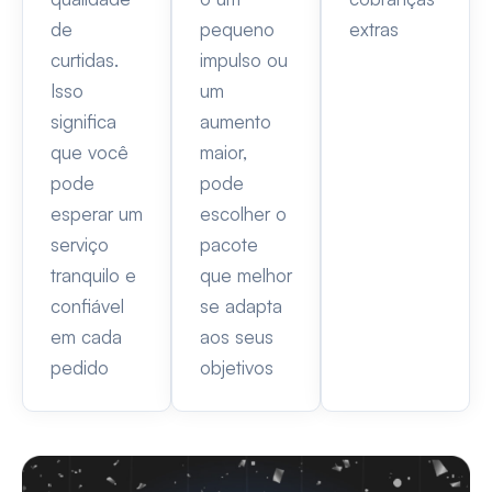
de
pequeno
extras
curtidas.
impulso ou
Isso
um
significa
aumento
que você
maior,
pode
pode
esperar um
escolher o
serviço
pacote
tranquilo e
que melhor
confiável
se adapta
em cada
aos seus
pedido
objetivos