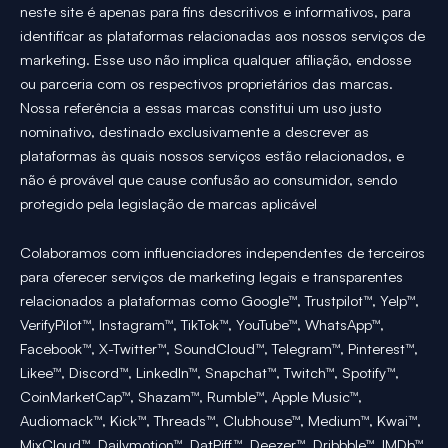
neste site é apenas para fins descritivos e informativos, para
identificar as plataformas relacionadas aos nossos serviços de
marketing. Esse uso não implica qualquer afiliação, endosse
ou parceria com os respectivos proprietários das marcas.
Nossa referência a essas marcas constitui um uso justo
nominativo, destinado exclusivamente a descrever as
plataformas às quais nossos serviços estão relacionados, e
não é provável que cause confusão ao consumidor, sendo
protegido pela legislação de marcas aplicável
Colaboramos com influenciadores independentes de terceiros
para oferecer serviços de marketing legais e transparentes
relacionados a plataformas como Google™, Trustpilot™, Yelp™,
VerifyPilot™, Instagram™, TikTok™, YouTube™, WhatsApp™,
Facebook™, X-Twitter™, SoundCloud™, Telegram™, Pinterest™,
Likee™, Discord™, LinkedIn™, Snapchat™, Twitch™, Spotify™,
CoinMarketCap™, Shazam™, Rumble™, Apple Music™,
Audiomack™, Kick™, Threads™, Clubhouse™, Medium™, Kwai™,
MixCloud™, Dailymotion™, DatPiff™, Deezer™, Dribbble™, IMDb™,