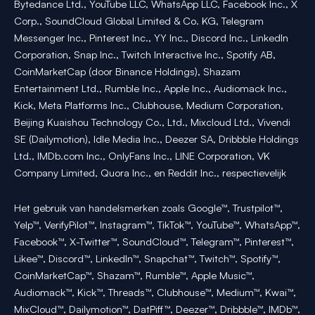
Bytedance Ltd., YouTube LLC, WhatsApp LLC, Facebook Inc., X
Corp., SoundCloud Global Limited & Co. KG, Telegram
Messenger Inc., Pinterest Inc., YY Inc., Discord Inc., LinkedIn
Corporation, Snap Inc., Twitch Interactive Inc., Spotify AB,
CoinMarketCap (door Binance Holdings), Shazam
Entertainment Ltd., Rumble Inc., Apple Inc., Audiomack Inc.,
Kick, Meta Platforms Inc., Clubhouse, Medium Corporation,
Beijing Kuaishou Technology Co., Ltd., Mixcloud Ltd., Vivendi
SE (Dailymotion), Idle Media Inc., Deezer SA, Dribbble Holdings
Ltd., IMDb.com Inc., OnlyFans Inc., LINE Corporation, VK
Company Limited, Quora Inc., en Reddit Inc., respectievelijk
Het gebruik van handelsmerken zoals Google™, Trustpilot™,
Yelp™, VerifyPilot™, Instagram™, TikTok™, YouTube™, WhatsApp™,
Facebook™, X-Twitter™, SoundCloud™, Telegram™, Pinterest™,
Likee™, Discord™, LinkedIn™, Snapchat™, Twitch™, Spotify™,
CoinMarketCap™, Shazam™, Rumble™, Apple Music™,
Audiomack™, Kick™, Threads™, Clubhouse™, Medium™, Kwai™,
MixCloud™, Dailymotion™, DatPiff™, Deezer™, Dribbble™, IMDb™,