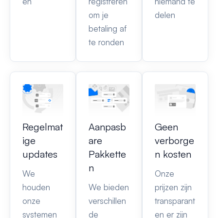
en
registreren
niemand te
om je
delen
betaling af
te ronden
Regelmat
Aanpasb
Geen
ige
are
verborge
updates
Pakkette
n kosten
n
We
Onze
houden
We bieden
prijzen zijn
onze
verschillen
transparant
systemen
de
en er zijn