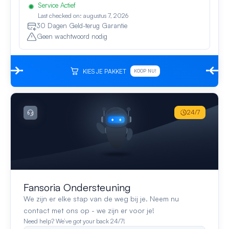
Service Actief
Last checked on: augustus 7, 2026
30 Dagen Geld-terug Garantie
Geen wachtwoord nodig
KIES JE PAKKET
KOOP NU!
24/7
Fansoria Ondersteuning
We zijn er elke stap van de weg bij je. Neem nu
contact met ons op - we zijn er voor je!
Need help? We’ve got your back 24/7!