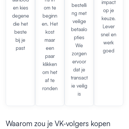
impact
bestelli
en kies
om te
op je
ng met
degene
beginn
keuze.
veilige
die het
en. Het
Lever
betaalo
beste
kost
snel en
pties
bij je
maar
werk
We
past
een
goed
zorgen
paar
ervoor
klikken
dat je
om het
transact
af te
ie veilig
ronden
is
Waarom zou je VK-volgers kopen