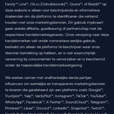
Fansly™, Line™, Ok.ru (Odnoklassniki)™, Quora™, of Reddit™ op
deze website is alleen voor beschrijvende en informatieve
doeleinden om de platforms te identificeren die verband
houden met onze marketingdiensten. Dit gebruik impliceert
geen enkele affiliatie, goedkeuring of partnerschap met de
respectieve handelsmerkeigenaren. Onze verwijzing naar deze
handelsmerken valt onder nominatieve eerlijke gebruik,
bedoeld om alleen de platforms te beschrijven waar onze
diensten betrekking op hebben, en is niet waarschijnlijk
verwarring bij consumenten te veroorzaken en is beschermd
onder de toepasselijke handelsmerkwetgeving
We werken samen met onafhankelijke derde partijen
influencers om wettelijke en transparante marketingdiensten
te leveren die gerelateerd zijn aan platforms zoals Google™,
Trustpilot™, Yelp™, VerifyPilot™, Instagram™, TikTok™, YouTube™,
WhatsApp™, Facebook™, X-Twitter™, SoundCloud™, Telegram™,
Pinterest™, Likee™, Discord™, LinkedIn™, Snapchat™, Twitch™,