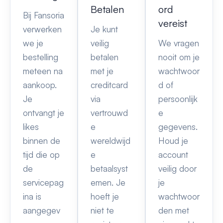
Betalen
ord
Bij Fansoria
vereist
verwerken
Je kunt
we je
veilig
We vragen
bestelling
betalen
nooit om je
meteen na
met je
wachtwoor
aankoop.
creditcard
d of
Je
via
persoonlijk
ontvangt je
vertrouwd
e
likes
e
gegevens.
binnen de
wereldwijd
Houd je
tijd die op
e
account
de
betaalsyst
veilig door
servicepag
emen. Je
je
ina is
hoeft je
wachtwoor
aangegev
niet te
den met