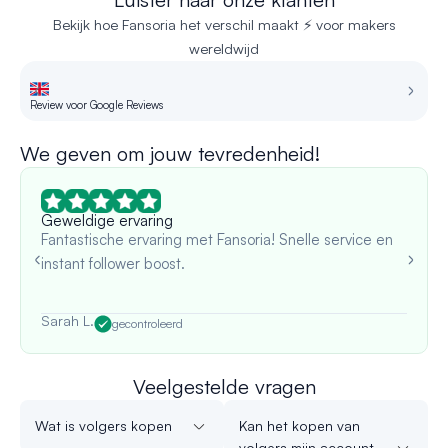
Bekijk hoe Fansoria het verschil maakt ⚡ voor makers
wereldwijd
Review voor Google Reviews
Re
We geven om jouw tevredenheid!
Geweldige ervaring
Fantastische ervaring met Fansoria! Snelle service en
instant follower boost.
Sarah L.
gecontroleerd
Veelgestelde vragen
Wat is volgers kopen
Kan het kopen van
volgers mijn account