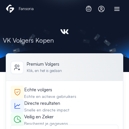
Ga
Fansoria
naar
de
inhoud
VK Volgers Kopen
Premium Volgers
Klik, en het is gedaan
Echte volgers
Echte en actieve gebruikers
Directe resultaten
Snelle en directe impact
Veilig en Zeker
Beschermt je gegevens