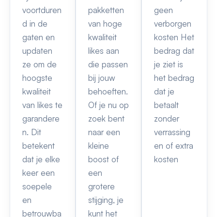
voortduren
pakketten
geen
d in de
van hoge
verborgen
gaten en
kwaliteit
kosten Het
updaten
likes aan
bedrag dat
ze om de
die passen
je ziet is
hoogste
bij jouw
het bedrag
kwaliteit
behoeften.
dat je
van likes te
Of je nu op
betaalt
garandere
zoek bent
zonder
n. Dit
naar een
verrassing
betekent
kleine
en of extra
dat je elke
boost of
kosten
keer een
een
soepele
grotere
en
stijging, je
betrouwba
kunt het