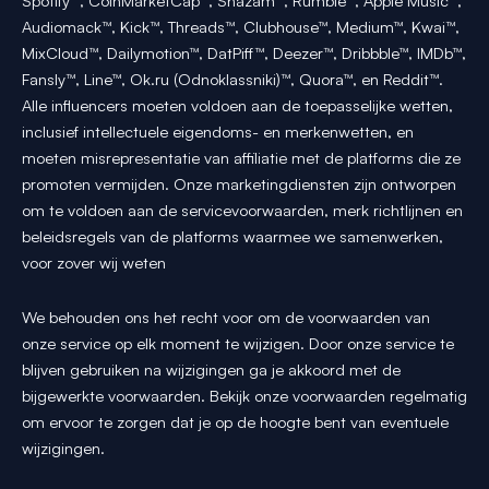
Spotify™, CoinMarketCap™, Shazam™, Rumble™, Apple Music™,
Audiomack™, Kick™, Threads™, Clubhouse™, Medium™, Kwai™,
MixCloud™, Dailymotion™, DatPiff™, Deezer™, Dribbble™, IMDb™,
Fansly™, Line™, Ok.ru (Odnoklassniki)™, Quora™, en Reddit™.
Alle influencers moeten voldoen aan de toepasselijke wetten,
inclusief intellectuele eigendoms- en merkenwetten, en
moeten misrepresentatie van affiliatie met de platforms die ze
promoten vermijden. Onze marketingdiensten zijn ontworpen
om te voldoen aan de servicevoorwaarden, merk richtlijnen en
beleidsregels van de platforms waarmee we samenwerken,
voor zover wij weten
We behouden ons het recht voor om de voorwaarden van
onze service op elk moment te wijzigen. Door onze service te
blijven gebruiken na wijzigingen ga je akkoord met de
bijgewerkte voorwaarden. Bekijk onze voorwaarden regelmatig
om ervoor te zorgen dat je op de hoogte bent van eventuele
wijzigingen.