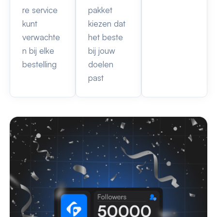
re service
pakket
kunt
kiezen dat
verwachte
het beste
n bij elke
bij jouw
bestelling
doelen
past