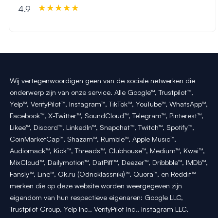
4.9
Wij vertegenwoordigen geen van de sociale netwerken die
onderwerp zijn van onze service. Alle Google™, Trustpilot™,
Yelp™, VerifyPilot™, Instagram™, TikTok™, YouTube™, WhatsApp™,
Facebook™, X-Twitter™, SoundCloud™, Telegram™, Pinterest™,
Likee™, Discord™, LinkedIn™, Snapchat™, Twitch™, Spotify™,
CoinMarketCap™, Shazam™, Rumble™, Apple Music™,
Audiomack™, Kick™, Threads™, Clubhouse™, Medium™, Kwai™,
MixCloud™, Dailymotion™, DatPiff™, Deezer™, Dribbble™, IMDb™,
Fansly™, Line™, Ok.ru (Odnoklassniki)™, Quora™, en Reddit™
merken die op deze website worden weergegeven zijn
eigendom van hun respectieve eigenaren: Google LLC,
Trustpilot Group, Yelp Inc., VerifyPilot Inc., Instagram LLC,