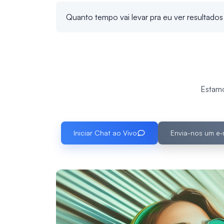
Quanto tempo vai levar pra eu ver resultado
Estamo
Iniciar Chat ao Vivo
Envia-nos um e‑