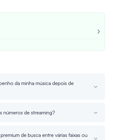
Muito confiáve
Sempre consis
João M
verif
enho da minha música depois de
s números de streaming?
 premium de busca entre várias faixas ou