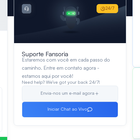
24/7
Suporte Fansoria
Estaremos com você em cada passo do
caminho. Entre em contato agora -
estamos aqui por você!
Need help? We’ve got your back 24/7!
Envia-nos um e‑mail agora
Iniciar Chat ao Vivo