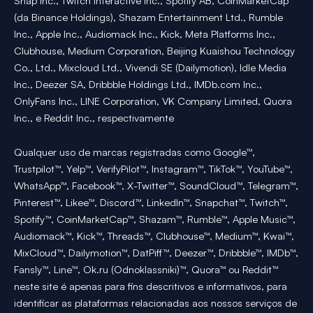
Snap Inc., Twitch Interactive Inc., Spotify AB, CoinMarketCap
(da Binance Holdings), Shazam Entertainment Ltd., Rumble
Inc., Apple Inc., Audiomack Inc., Kick, Meta Platforms Inc.,
Clubhouse, Medium Corporation, Beijing Kuaishou Technology
Co., Ltd., Mixcloud Ltd., Vivendi SE (Dailymotion), Idle Media
Inc., Deezer SA, Dribbble Holdings Ltd., IMDb.com Inc.,
OnlyFans Inc., LINE Corporation, VK Company Limited, Quora
Inc., e Reddit Inc., respectivamente
Qualquer uso de marcas registradas como Google™,
Trustpilot™, Yelp™, VerifyPilot™, Instagram™, TikTok™, YouTube™,
WhatsApp™, Facebook™, X-Twitter™, SoundCloud™, Telegram™,
Pinterest™, Likee™, Discord™, LinkedIn™, Snapchat™, Twitch™,
Spotify™, CoinMarketCap™, Shazam™, Rumble™, Apple Music™,
Audiomack™, Kick™, Threads™, Clubhouse™, Medium™, Kwai™,
MixCloud™, Dailymotion™, DatPiff™, Deezer™, Dribbble™, IMDb™,
Fansly™, Line™, Ok.ru (Odnoklassniki)™, Quora™ ou Reddit™
neste site é apenas para fins descritivos e informativos, para
identificar as plataformas relacionadas aos nossos serviços de