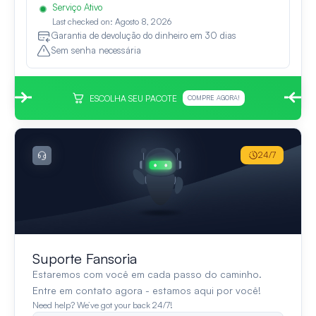
Serviço Ativo
Last checked on: Agosto 8, 2026
Garantia de devolução do dinheiro em 30 dias
Sem senha necessária
ESCOLHA SEU PACOTE
COMPRE AGORA!
24/7
Suporte Fansoria
Estaremos com você em cada passo do caminho.
Entre em contato agora - estamos aqui por você!
Need help? We’ve got your back 24/7!