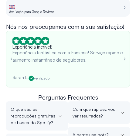
Avaliação para Google Reviews
Re
Nós nos preocupamos com a sua satisfação!
Experiência incrível!
Experiência fantástica com a Fansoria! Serviço rápido e
aumento instantâneo de seguidores.
Sarah L.
verificado
Perguntas Frequentes
O que são as
Com que rapidez vou
reproduções gratuitas
ver resultados?
de busca do Spotify?
A gente usa bots?