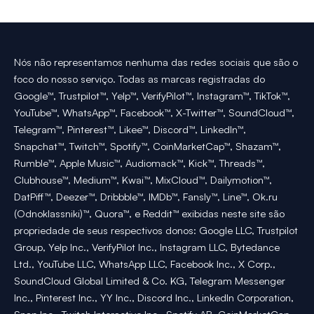
Nós não representamos nenhuma das redes sociais que são o
foco do nosso serviço. Todas as marcas registradas do
Google™, Trustpilot™, Yelp™, VerifyPilot™, Instagram™, TikTok™,
YouTube™, WhatsApp™, Facebook™, X-Twitter™, SoundCloud™,
Telegram™, Pinterest™, Likee™, Discord™, LinkedIn™,
Snapchat™, Twitch™, Spotify™, CoinMarketCap™, Shazam™,
Rumble™, Apple Music™, Audiomack™, Kick™, Threads™,
Clubhouse™, Medium™, Kwai™, MixCloud™, Dailymotion™,
DatPiff™, Deezer™, Dribbble™, IMDb™, Fansly™, Line™, Ok.ru
(Odnoklassniki)™, Quora™, e Reddit™ exibidas neste site são
propriedade de seus respectivos donos: Google LLC, Trustpilot
Group, Yelp Inc., VerifyPilot Inc., Instagram LLC, Bytedance
Ltd., YouTube LLC, WhatsApp LLC, Facebook Inc., X Corp.,
SoundCloud Global Limited & Co. KG, Telegram Messenger
Inc., Pinterest Inc., YY Inc., Discord Inc., LinkedIn Corporation,