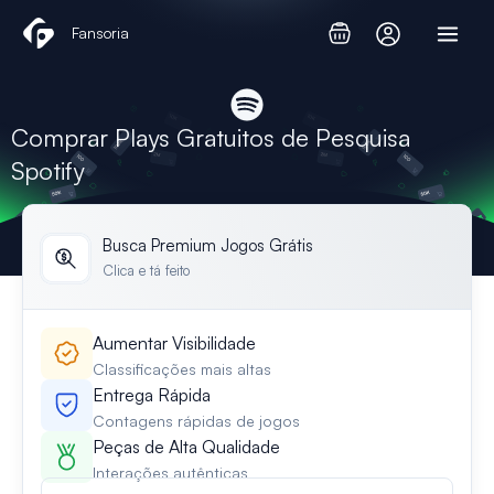
Skip
Fansoria
to
content
Comprar Plays Gratuitos de Pesquisa
Spotify
Busca Premium Jogos Grátis
Clica e tá feito
Aumentar Visibilidade
Classificações mais altas
Entrega Rápida
Contagens rápidas de jogos
Peças de Alta Qualidade
Interações autênticas