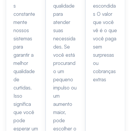
s
qualidade
escondida
constante
para
s O valor
mente
atender
que você
nossos
suas
vê é o que
sistemas
necessida
você paga
para
des. Se
sem
garantir a
você está
surpresas
melhor
procurand
ou
qualidade
o um
cobranças
de
pequeno
extras
curtidas.
impulso ou
Isso
um
significa
aumento
que você
maior,
pode
pode
esperar um
escolher o