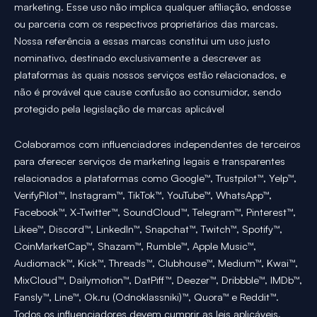
marketing. Esse uso não implica qualquer afiliação, endosse
ou parceria com os respectivos proprietários das marcas.
Nossa referência a essas marcas constitui um uso justo
nominativo, destinado exclusivamente a descrever as
plataformas às quais nossos serviços estão relacionados, e
não é provável que cause confusão ao consumidor, sendo
protegido pela legislação de marcas aplicável
Colaboramos com influenciadores independentes de terceiros
para oferecer serviços de marketing legais e transparentes
relacionados a plataformas como Google™, Trustpilot™, Yelp™,
VerifyPilot™, Instagram™, TikTok™, YouTube™, WhatsApp™,
Facebook™, X-Twitter™, SoundCloud™, Telegram™, Pinterest™,
Likee™, Discord™, LinkedIn™, Snapchat™, Twitch™, Spotify™,
CoinMarketCap™, Shazam™, Rumble™, Apple Music™,
Audiomack™, Kick™, Threads™, Clubhouse™, Medium™, Kwai™,
MixCloud™, Dailymotion™, DatPiff™, Deezer™, Dribbble™, IMDb™,
Fansly™, Line™, Ok.ru (Odnoklassniki)™, Quora™ e Reddit™.
Todos os influenciadores devem cumprir as leis aplicáveis,