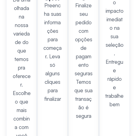
o
Preenc
Finalize
olhada
impacto
ha suas
seu
na
imediat
informa
pedido
nossa
o na
ções
com
varieda
sua
para
opções
de do
seleção
começa
de
que
.
r. Leva
pagam
temos
Entregu
só
ento
pra
e
alguns
seguras
oferece
rápido
cliques
Temos
r.
e
para
que sua
Escolhe
trabalhe
finalizar
transaç
o que
bem
ão é
mais
segura
combin
a com
você