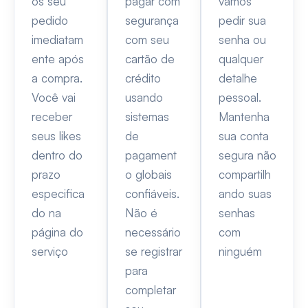
os seu
pagar com
vamos
pedido
segurança
pedir sua
imediatam
com seu
senha ou
ente após
cartão de
qualquer
a compra.
crédito
detalhe
Você vai
usando
pessoal.
receber
sistemas
Mantenha
seus likes
de
sua conta
dentro do
pagament
segura não
prazo
o globais
compartilh
especifica
confiáveis.
ando suas
do na
Não é
senhas
página do
necessário
com
serviço
se registrar
ninguém
para
completar