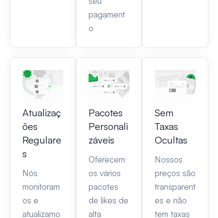
seu
pagament
o
Atualizaç
Pacotes
Sem
ões
Personali
Taxas
Regulare
záveis
Ocultas
s
Oferecem
Nossos
Nós
os vários
preços são
monitoram
pacotes
transparent
os e
de likes de
es e não
atualizamo
alta
tem taxas