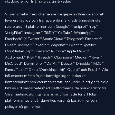
skyddad enligt tillämplig varumärkeslag.
Vi samarbetar med oberoende tredjepartsinfluencers för att
leverera lagliga och transparenta marknadsföringstjänster
relaterade till plattformar som Google™ Trustpilot™ Yelp™
VerifyPilot™ Instagram™ TikTok™ YouTube™ WhatsApp™
Facebook™ X-Twitter™ SoundCloud™ Telegram™ Pinterest™
Likee™ Discord™ LinkedIn™ Snapchat™ Twitch™ Spotify™
CoinMarketCap™ Shazam™ Rumble™ Apple Music™
Audiomack™ Kick™ Threads™ Clubhouse™ Medium™ Kwai™
MixCloud™ Dailymotion™ DatPiff™ Deezer™ Dribbble™ IMDb™
Fansly™ Line™ Ok.ru (Odnoklassniki)™ Quora™ och Reddit™ Alla
influencers måste följa tillämpliga lagar, inklusive
immaterialrätt och varumärkesrätt, och undvika att ge felaktig
bild av sitt samarbete med plattformarna de marknadsför för.
Våra marknadsföringstjänster är utformade för att följa
plattformarnas användarvillkor, varumärkesriktlinjer och
policyer så gott vi kan