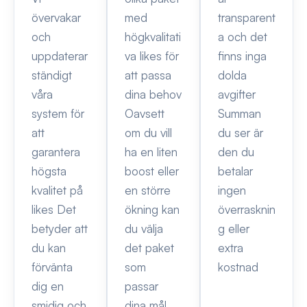
övervakar
med
transparent
och
högkvalitati
a och det
uppdaterar
va likes för
finns inga
ständigt
att passa
dolda
våra
dina behov
avgifter
system för
Oavsett
Summan
att
om du vill
du ser är
garantera
ha en liten
den du
högsta
boost eller
betalar
kvalitet på
en större
ingen
likes Det
ökning kan
överrasknin
betyder att
du välja
g eller
du kan
det paket
extra
förvänta
som
kostnad
dig en
passar
smidig och
dina mål