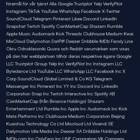
föremål för vår tjänst Alla Google Trustpilot Yelp VerifyPilot
Instagram TikTok YouTube WhatsApp Facebook X-Twitter
SoundCloud Telegram Pinterest Likee Discord LinkedIn
Snapchat Twitch Spotify CoinMarketCap Shazam Rumble
Apple Music Audiomack Kick Threads Clubhouse Medium Kwai
MixCloud Dailymotion DatPiff Deezer Dribbble IMDb Fansly Line
Okru Odnoklassniki Quora och Reddit varumärken som visas
på den här webbplatsen tillhör deras respektive ägare Google
LLC Trustpilot Group Yelp Inc VerifyPilot Inc Instagram LLC
Bytedance Ltd YouTube LLC WhatsApp LLC Facebook Inc X
Corp SoundCloud Global Limited & Co KG Telegram
Messenger Inc Pinterest Inc YY Inc Discord Inc LinkedIn
Corporation Snap Inc Twitch Interactive Inc Spotify AB
CoinMarketCap (från Binance Holdings) Shazam
Entertainment Ltd Rumble Inc Apple Inc Audiomack Inc Kick
Meta Platforms Inc Clubhouse Medium Corporation Beijing
Kuaishou Technology Co Ltd Mixcloud Ltd Vivendi SE
Dailymotion Idle Media Inc Deezer SA Dribbble Holdings Ltd
IMDb.com Inc OnlyFans Inc LINE Corporation VK Company