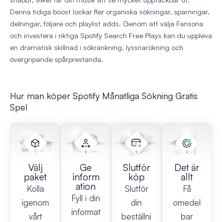
Denna tidiga boost lockar fler organiska sökningar, sparningar,
delningar, följare och playlist adds. Genom att välja Fansoria
och investera i riktiga Spotify Search Free Plays kan du uppleva
en dramatisk skillnad i sökrankning, lyssnarökning och
övergripande spårprestanda.
Hur man köper Spotify Månatliga Sökning Gratis
Spel
Välj
Ge
Slutför
Det är
paket
inform
köp
allt
ation
Kolla
Slutför
Få
Fyll i din
igenom
din
omedel
informat
vårt
beställni
bar