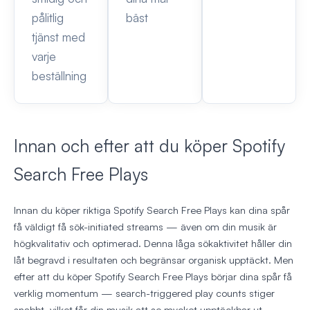
pålitlig
bäst
tjänst med
varje
beställning
Innan och efter att du köper Spotify
Search Free Plays
Innan du köper riktiga Spotify Search Free Plays kan dina spår
få väldigt få sök-initiated streams — även om din musik är
högkvalitativ och optimerad. Denna låga sökaktivitet håller din
låt begravd i resultaten och begränsar organisk upptäckt. Men
efter att du köper Spotify Search Free Plays börjar dina spår få
verklig momentum — search-triggered play counts stiger
snabbt, vilket får din musik att se mycket upptäckbar ut.