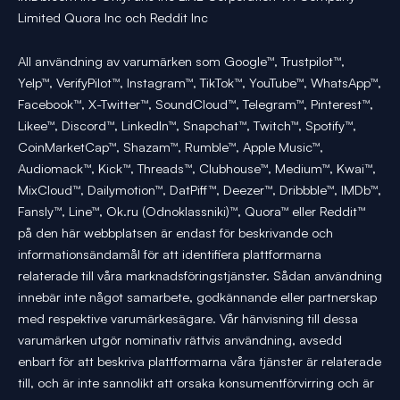
Limited Quora Inc och Reddit Inc
All användning av varumärken som Google™, Trustpilot™,
Yelp™, VerifyPilot™, Instagram™, TikTok™, YouTube™, WhatsApp™,
Facebook™, X-Twitter™, SoundCloud™, Telegram™, Pinterest™,
Likee™, Discord™, LinkedIn™, Snapchat™, Twitch™, Spotify™,
CoinMarketCap™, Shazam™, Rumble™, Apple Music™,
Audiomack™, Kick™, Threads™, Clubhouse™, Medium™, Kwai™,
MixCloud™, Dailymotion™, DatPiff™, Deezer™, Dribbble™, IMDb™,
Fansly™, Line™, Ok.ru (Odnoklassniki)™, Quora™ eller Reddit™
på den här webbplatsen är endast för beskrivande och
informationsändamål för att identifiera plattformarna
relaterade till våra marknadsföringstjänster. Sådan användning
innebär inte något samarbete, godkännande eller partnerskap
med respektive varumärkesägare. Vår hänvisning till dessa
varumärken utgör nominativ rättvis användning, avsedd
enbart för att beskriva plattformarna våra tjänster är relaterade
till, och är inte sannolikt att orsaka konsumentförvirring och är