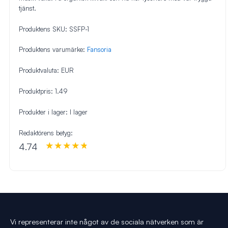
tjänst.
Produktens SKU:
SSFP-1
Produktens varumärke:
Fansoria
Produktvaluta:
EUR
Produktpris:
1.49
Produkter i lager:
I lager
Redaktörens betyg:
4.74
Vi representerar inte något av de sociala nätverken som är