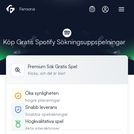
Hoppa
Fansoria
till
innehåll
Köp Gratis Spotify Sökningsuppspelningar
Premium Sök Gratis Spel
Klicka, och det är klart
Öka synligheten
högre placeringar
Snabb leverans
Snabba spelräkningar
Högkvalitativa spel
Äkta interaktioner