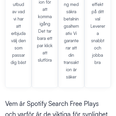
ion för
utbud
ng med
effekt
att
av vad
säkra
på ditt
komma
vi har
betalnin
val
igång
att
gsaltern
Leverer
Det tar
erbjuda
ativ Vi
a
bara ett
välj den
garante
snabbt
par klick
som
rar att
och
att
passar
din
jobba
slutföra
dig bäst
transakt
bra
ion är
säker
Vem är Spotify Search Free Plays
och varför är de viktiga för synlighet