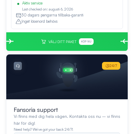
Aktiv service
Last checked on: augusti 6, 2026
30 dagars pengarna tillbaka-garanti
Inget lösenord behövs
VÄLJ DITT PAKET
KÖP NU
24/7
Fansoria support
Vi finns med dig hela vägen. Kontakta oss nu – vi finns
här för dig!
Need help? We’ve got your back 24/7!