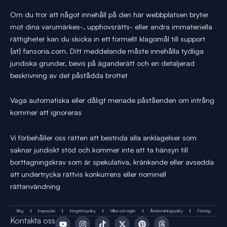
Om du tror att något innehåll på den här webbplatsen bryter
mot dina varumärkes-, upphovsrätts- eller andra immateriella
rättigheter kan du skicka in ett formellt klagomål till support
{at} fansoria.com. Ditt meddelande måste innehålla tydliga
juridiska grunder, bevis på äganderätt och en detaljerad
beskrivning av det påstådda brottet
Vaga automatiska eller dåligt menade påståenden om intrång
kommer att ignoreras
Vi förbehåller oss rätten att bestrida alla anklagelser som
saknar juridiskt stöd och kommer inte att ta hänsyn till
borttagningskrav som är spekulativa, kränkande eller avsedda
att undertrycka rättvis konkurrens eller nominell
rättanvändning
Blog
Impressão
Integritetspolicy
Villkor och regler
Återbetalningspolicy
Företag
Y
I
T
X
P
T
Kontakta oss