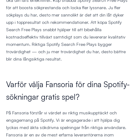
öka din låts effektivitet. Köp snabba Spotify Search Free Plays
för att boosta sökprestanda och locka fler lyssnare. Ju fler
sökplays du har, desto mer sannolikt är det att din låt dyker
upp i toppresultat och rekommendationer. Att köpa Spotify
Search Free Plays snabbt hjälper till att bibehålla
kostnadseffektiv tillväxt samtidigt som du levererar kvalitativ
momentum. Riktiga Spotify Search Free Plays bygger
trovärdighet — och ju mer trovärdighet du har, desto bättre
blir dina långsiktiga resultat.
Varför välja Fansoria för dina Spotify-
sökningar gratis spel?
På Fansoria förstår vi värdet av riktig musikupptäckt och
engagemang på Spotify. Vi är engagerade i att hjälpa dig
lyckas med äkta sökdrivna spelningar från riktiga användare.
Fansoria är en av de mest erfarna leverantörerna inom