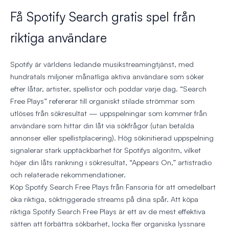
Få Spotify Search gratis spel från
riktiga användare
Spotify är världens ledande musikstreamingtjänst, med
hundratals miljoner månatliga aktiva användare som söker
efter låtar, artister, spellistor och poddar varje dag. “Search
Free Plays” refererar till organiskt stilade strömmar som
utlöses från sökresultat — uppspelningar som kommer från
användare som hittar din låt via sökfrågor (utan betalda
annonser eller spellistplacering). Hög sökinitierad uppspelning
signalerar stark upptäckbarhet för Spotifys algoritm, vilket
höjer din låts rankning i sökresultat, “Appears On,” artistradio
och relaterade rekommendationer.
Köp Spotify Search Free Plays från Fansoria för att omedelbart
öka riktiga, söktriggerade streams på dina spår. Att köpa
riktiga Spotify Search Free Plays är ett av de mest effektiva
sätten att förbättra sökbarhet, locka fler organiska lyssnare