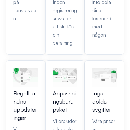
på
Ingen
inte dela
tjänstesida
registrering
dina
n
krävs för
lösenord
att slutföra
med
din
någon
betalning
Regelbu
Anpassni
Inga
ndna
ngsbara
dolda
uppdater
paket
avgifter
ingar
Vi erbjuder
Våra priser
Vi
olika paket
är