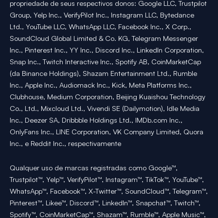
propriedade de seus respectivos donos: Google LLC, Trustpilot
Group, Yelp Inc., VerifyPilot Inc., Instagram LLC, Bytedance
Ltd., YouTube LLC, WhatsApp LLC, Facebook Inc., X Corp.,
SoundCloud Global Limited & Co. KG, Telegram Messenger
Inc., Pinterest Inc., YY Inc., Discord Inc., LinkedIn Corporation,
Snap Inc., Twitch Interactive Inc., Spotify AB, CoinMarketCap
(da Binance Holdings), Shazam Entertainment Ltd., Rumble
Inc., Apple Inc., Audiomack Inc., Kick, Meta Platforms Inc.,
Clubhouse, Medium Corporation, Beijing Kuaishou Technology
Co., Ltd., Mixcloud Ltd., Vivendi SE (Dailymotion), Idle Media
Inc., Deezer SA, Dribbble Holdings Ltd., IMDb.com Inc.,
OnlyFans Inc., LINE Corporation, VK Company Limited, Quora
Inc., e Reddit Inc., respectivamente
Qualquer uso de marcas registradas como Google™,
Trustpilot™, Yelp™, VerifyPilot™, Instagram™, TikTok™, YouTube™,
WhatsApp™, Facebook™, X-Twitter™, SoundCloud™, Telegram™,
Pinterest™, Likee™, Discord™, LinkedIn™, Snapchat™, Twitch™,
Spotify™, CoinMarketCap™, Shazam™, Rumble™, Apple Music™,