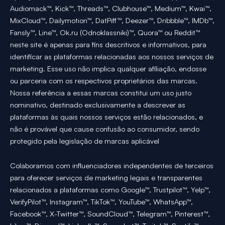
Audiomack™, Kick™, Threads™, Clubhouse™, Medium™, Kwai™,
MixCloud™, Dailymotion™, DatPiff™, Deezer™, Dribbble™, IMDb™,
Fansly™, Line™, Ok.ru (Odnoklassniki)™, Quora™ ou Reddit™
neste site é apenas para fins descritivos e informativos, para
identificar as plataformas relacionadas aos nossos serviços de
marketing. Esse uso não implica qualquer afiliação, endosse
ou parceria com os respectivos proprietários das marcas.
Nossa referência a essas marcas constitui um uso justo
nominativo, destinado exclusivamente a descrever as
plataformas às quais nossos serviços estão relacionados, e
não é provável que cause confusão ao consumidor, sendo
protegido pela legislação de marcas aplicável
Colaboramos com influenciadores independentes de terceiros
para oferecer serviços de marketing legais e transparentes
relacionados a plataformas como Google™, Trustpilot™, Yelp™,
VerifyPilot™, Instagram™, TikTok™, YouTube™, WhatsApp™,
Facebook™, X-Twitter™, SoundCloud™, Telegram™, Pinterest™,