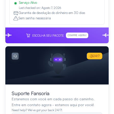
Serviço Ativo
Last checked on: Agosto 7, 2026
Garantia de devolução do dinheiro em 30 dias
Sem senha necessária
ESCOLHA SEU PACOTE
COMPRE AGORA!
24/7
Suporte Fansoria
Estaremos com você em cada passo do caminho.
Entre em contato agora - estamos aqui por você!
Need help? We’ve got your back 24/7!