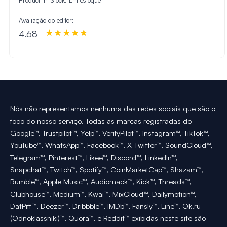
Avaliação do editor:
4.68
Nós não representamos nenhuma das redes sociais que são o
foco do nosso serviço. Todas as marcas registradas do
Google™, Trustpilot™, Yelp™, VerifyPilot™, Instagram™, TikTok™,
YouTube™, WhatsApp™, Facebook™, X-Twitter™, SoundCloud™,
Telegram™, Pinterest™, Likee™, Discord™, LinkedIn™,
Snapchat™, Twitch™, Spotify™, CoinMarketCap™, Shazam™,
Rumble™, Apple Music™, Audiomack™, Kick™, Threads™,
Clubhouse™, Medium™, Kwai™, MixCloud™, Dailymotion™,
DatPiff™, Deezer™, Dribbble™, IMDb™, Fansly™, Line™, Ok.ru
(Odnoklassniki)™, Quora™, e Reddit™ exibidas neste site são