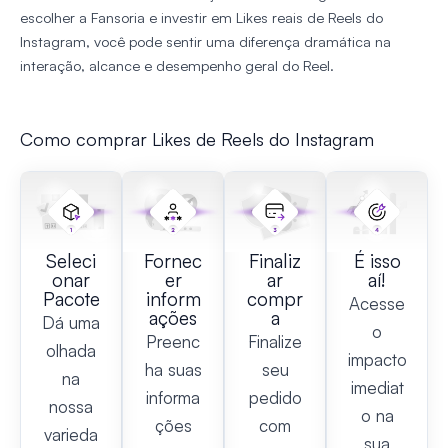
escolher a Fansoria e investir em Likes reais de Reels do
Instagram, você pode sentir uma diferença dramática na
interação, alcance e desempenho geral do Reel.
Como comprar Likes de Reels do Instagram
Seleci
Fornec
Finaliz
É isso
onar
er
ar
aí!
Pacote
inform
compr
Acesse
ações
a
Dá uma
o
Preenc
Finalize
olhada
impacto
ha suas
seu
na
imediat
informa
pedido
nossa
o na
ções
com
varieda
sua