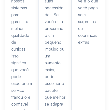
nossos
suas
vê é o que
sistemas
necessida
você paga
para
des. Se
sem
garantir a
você está
surpresas
melhor
procurand
ou
qualidade
o um
cobranças
de
pequeno
extras
curtidas.
impulso ou
Isso
um
significa
aumento
que você
maior,
pode
pode
esperar um
escolher o
serviço
pacote
tranquilo e
que melhor
confiável
se adapta