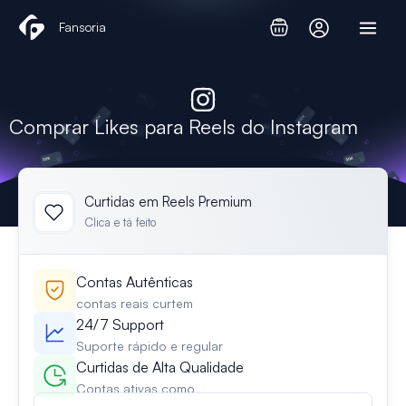
Skip
Fansoria
to
content
Comprar Likes para Reels do Instagram
Curtidas em Reels Premium
Clica e tá feito
Contas Autênticas
contas reais curtem
24/7 Support
Suporte rápido e regular
Curtidas de Alta Qualidade
Contas ativas como