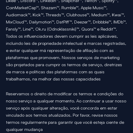
Likee™, Discord™, LinkedIn™, Snapchat™, Twitch™, Spotify™,
CoinMarketCap™, Shazam™, Rumble™, Apple Music™,
Audiomack™, Kick™, Threads™, Clubhouse™, Medium™, Kwai™,
MixCloud™, Dailymotion™, DatPiff™, Deezer™, Dribbble™, IMDb™,
Fansly™, Line™, Ok.ru (Odnoklassniki)™, Quora™ e Reddit™.
Todos os influenciadores devem cumprir as leis aplicáveis,
incluindo leis de propriedade intelectual e marcas registradas,
e evitar qualquer má representação de afiliação com as
plataformas que promovem. Nossos serviços de marketing
são projetados para cumprir os termos de serviço, diretrizes
de marca e políticas das plataformas com as quais
trabalhamos, na melhor das nossas capacidades
Reservamos o direito de modificar os termos e condições do
nosso serviço a qualquer momento. Ao continuar a usar nosso
serviço após qualquer alteração, você concorda em estar
vinculado aos termos atualizados. Por favor, revise nossos
termos regularmente para garantir que você esteja ciente de
qualquer mudança