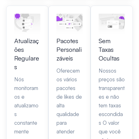
Atualizaç
Pacotes
Sem
ões
Personali
Taxas
Regulare
záveis
Ocultas
s
Oferecem
Nossos
Nós
os vários
preços são
monitoram
pacotes
transparent
os e
de likes de
es e não
atualizamo
alta
tem taxas
s
qualidade
escondida
constante
para
s O valor
mente
atender
que você