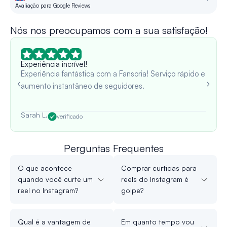
Avaliação para Google Reviews
Re
Nós nos preocupamos com a sua satisfação!
Experiência incrível!
Experiência fantástica com a Fansoria! Serviço rápido e
aumento instantâneo de seguidores.
Sarah L.
verificado
Perguntas Frequentes
O que acontece
Comprar curtidas para
quando você curte um
reels do Instagram é
reel no Instagram?
golpe?
Qual é a vantagem de
Em quanto tempo vou