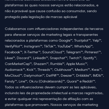
plataformas às quais nossos serviços estão relacionados, e
não é provável que cause confusão ao consumidor, sendo
protegido pela legislação de marcas aplicável
Colaboramos com influenciadores independentes de terceiros
para oferecer serviços de marketing legais e transparentes
relacionados a plataformas como Google™, Trustpilot™, Yelp™,
VerifyPilot™, Instagram™, TikTok™, YouTube™, WhatsApp™,
Facebook™, X-Twitter™, SoundCloud™, Telegram™, Pinterest™,
Likee™, Discord™, LinkedIn™, Snapchat™, Twitch™, Spotify™,
CoinMarketCap™, Shazam™, Rumble™, Apple Music™,
Audiomack™, Kick™, Threads™, Clubhouse™, Medium™, Kwai™,
MixCloud™, Dailymotion™, DatPiff™, Deezer™, Dribbble™, IMDb™,
Fansly™, Line™, Ok.ru (Odnoklassniki)™, Quora™ e Reddit™.
Todos os influenciadores devem cumprir as leis aplicáveis,
incluindo leis de propriedade intelectual e marcas registradas,
e evitar qualquer má representação de afiliação com as
plataformas que promovem. Nossos serviços de marketing