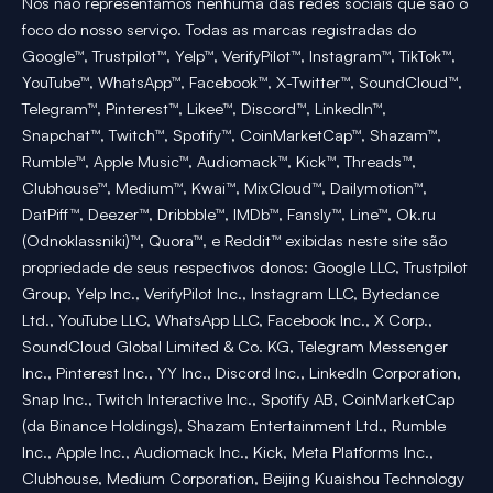
Nós não representamos nenhuma das redes sociais que são o
foco do nosso serviço. Todas as marcas registradas do
Google™, Trustpilot™, Yelp™, VerifyPilot™, Instagram™, TikTok™,
YouTube™, WhatsApp™, Facebook™, X-Twitter™, SoundCloud™,
Telegram™, Pinterest™, Likee™, Discord™, LinkedIn™,
Snapchat™, Twitch™, Spotify™, CoinMarketCap™, Shazam™,
Rumble™, Apple Music™, Audiomack™, Kick™, Threads™,
Clubhouse™, Medium™, Kwai™, MixCloud™, Dailymotion™,
DatPiff™, Deezer™, Dribbble™, IMDb™, Fansly™, Line™, Ok.ru
(Odnoklassniki)™, Quora™, e Reddit™ exibidas neste site são
propriedade de seus respectivos donos: Google LLC, Trustpilot
Group, Yelp Inc., VerifyPilot Inc., Instagram LLC, Bytedance
Ltd., YouTube LLC, WhatsApp LLC, Facebook Inc., X Corp.,
SoundCloud Global Limited & Co. KG, Telegram Messenger
Inc., Pinterest Inc., YY Inc., Discord Inc., LinkedIn Corporation,
Snap Inc., Twitch Interactive Inc., Spotify AB, CoinMarketCap
(da Binance Holdings), Shazam Entertainment Ltd., Rumble
Inc., Apple Inc., Audiomack Inc., Kick, Meta Platforms Inc.,
Clubhouse, Medium Corporation, Beijing Kuaishou Technology