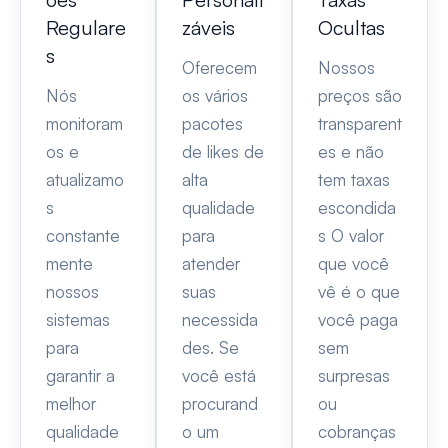
Regulare
záveis
Ocultas
s
Oferecem
Nossos
Nós
os vários
preços são
monitoram
pacotes
transparent
os e
de likes de
es e não
atualizamo
alta
tem taxas
s
qualidade
escondida
constante
para
s O valor
mente
atender
que você
nossos
suas
vê é o que
sistemas
necessida
você paga
para
des. Se
sem
garantir a
você está
surpresas
melhor
procurand
ou
qualidade
o um
cobranças