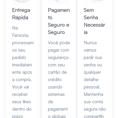
Entrega
Pagamen
Sem
Rápida
to
Senha
Seguro e
Necessár
Na
Seguro
ia
Fansoria,
processam
Você pode
Nunca
os seu
pagar com
vamos
pedido
segurança
pedir sua
imediatam
com seu
senha ou
ente após
cartão de
qualquer
a compra.
crédito
detalhe
Você vai
usando
pessoal.
receber
sistemas
Mantenha
seus likes
de
sua conta
dentro do
pagament
segura não
prazo
o globais
compartilh