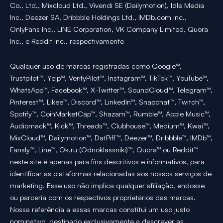
Co., Ltd., Mixcloud Ltd., Vivendi SE (Dailymotion), Idle Media
Inc., Deezer SA, Dribbble Holdings Ltd., IMDb.com Inc.,
OnlyFans Inc., LINE Corporation, VK Company Limited, Quora
Inc., e Reddit Inc., respectivamente
Qualquer uso de marcas registradas como Google™,
Trustpilot™, Yelp™, VerifyPilot™, Instagram™, TikTok™, YouTube™,
WhatsApp™, Facebook™, X-Twitter™, SoundCloud™, Telegram™,
Pinterest™, Likee™, Discord™, LinkedIn™, Snapchat™, Twitch™,
Spotify™, CoinMarketCap™, Shazam™, Rumble™, Apple Music™,
Audiomack™, Kick™, Threads™, Clubhouse™, Medium™, Kwai™,
MixCloud™, Dailymotion™, DatPiff™, Deezer™, Dribbble™, IMDb™,
Fansly™, Line™, Ok.ru (Odnoklassniki)™, Quora™ ou Reddit™
neste site é apenas para fins descritivos e informativos, para
identificar as plataformas relacionadas aos nossos serviços de
marketing. Esse uso não implica qualquer afiliação, endosse
ou parceria com os respectivos proprietários das marcas.
Nossa referência a essas marcas constitui um uso justo
nominativo, destinado exclusivamente a descrever as