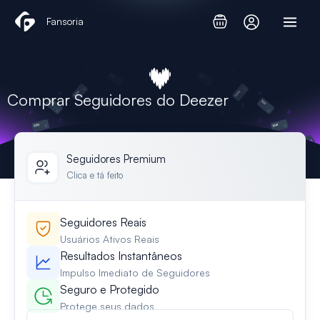
Skip
Fansoria
to
content
Comprar Seguidores do Deezer
Seguidores Premium
Clica e tá feito
Seguidores Reais
Usuários Ativos Reais
Resultados Instantâneos
Impulso Imediato de Seguidores
Seguro e Protegido
Protege seus dados