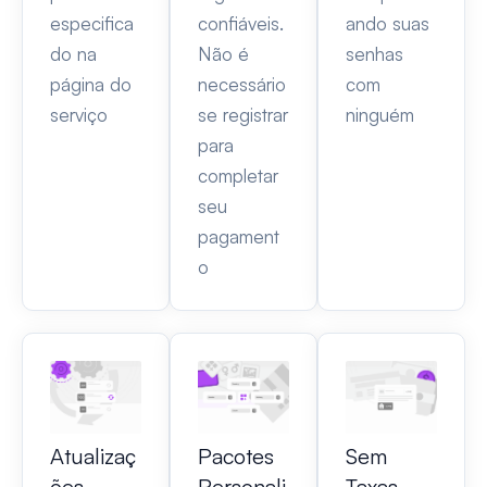
especifica
confiáveis.
ando suas
do na
Não é
senhas
página do
necessário
com
serviço
se registrar
ninguém
para
completar
seu
pagament
o
Atualizaç
Pacotes
Sem
ões
Personali
Taxas