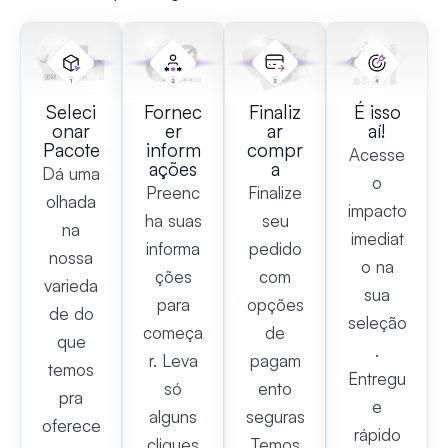
Seleci
Fornec
Finaliz
É isso
onar
er
ar
aí!
Pacote
inform
compr
Acesse
ações
a
Dá uma
o
Preenc
Finalize
olhada
impacto
ha suas
seu
na
imediat
informa
pedido
nossa
o na
ções
com
varieda
sua
para
opções
de do
seleção
começa
de
que
.
r. Leva
pagam
temos
Entregu
só
ento
pra
e
alguns
seguras
oferece
rápido
cliques
Temos