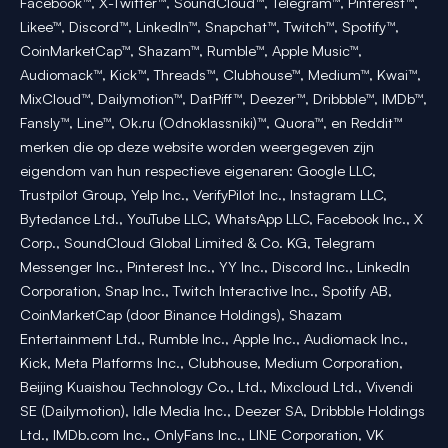
Facebook™, X-Twitter™, SoundCloud™, Telegram™, Pinterest™,
Likee™, Discord™, LinkedIn™, Snapchat™, Twitch™, Spotify™,
CoinMarketCap™, Shazam™, Rumble™, Apple Music™,
Audiomack™, Kick™, Threads™, Clubhouse™, Medium™, Kwai™,
MixCloud™, Dailymotion™, DatPiff™, Deezer™, Dribbble™, IMDb™,
Fansly™, Line™, Ok.ru (Odnoklassniki)™, Quora™, en Reddit™
merken die op deze website worden weergegeven zijn
eigendom van hun respectieve eigenaren: Google LLC,
Trustpilot Group, Yelp Inc., VerifyPilot Inc., Instagram LLC,
Bytedance Ltd., YouTube LLC, WhatsApp LLC, Facebook Inc., X
Corp., SoundCloud Global Limited & Co. KG, Telegram
Messenger Inc., Pinterest Inc., YY Inc., Discord Inc., LinkedIn
Corporation, Snap Inc., Twitch Interactive Inc., Spotify AB,
CoinMarketCap (door Binance Holdings), Shazam
Entertainment Ltd., Rumble Inc., Apple Inc., Audiomack Inc.,
Kick, Meta Platforms Inc., Clubhouse, Medium Corporation,
Beijing Kuaishou Technology Co., Ltd., Mixcloud Ltd., Vivendi
SE (Dailymotion), Idle Media Inc., Deezer SA, Dribbble Holdings
Ltd., IMDb.com Inc., OnlyFans Inc., LINE Corporation, VK