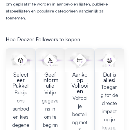
om geplaatst te worden in aanbevolen lijsten, publieke
afspeellijsten en populaire categorieën aanzienlijk zal
toenemen.
Hoe Deezer Followers te kopen
Select
Geef
Aanko
Dat is
eer
inform
op
alles!
Pakket
atie
Voltooi
Toegan
en
Bekijk
Vul je
g tot de
Voltooi
ons
gegeve
directe
je
aanbod
ns in
impact
bestelli
en kies
om te
op je
ng met
degene
beginn
keuze.