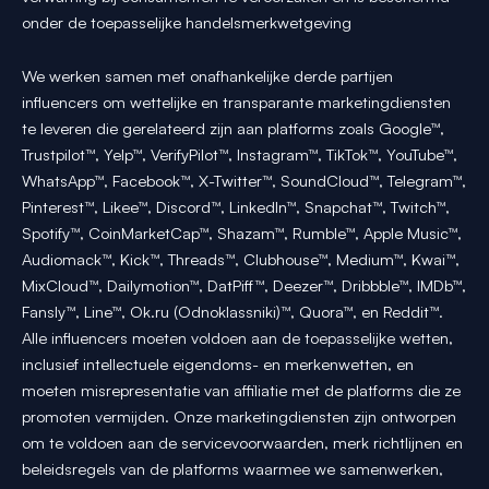
onder de toepasselijke handelsmerkwetgeving
We werken samen met onafhankelijke derde partijen
influencers om wettelijke en transparante marketingdiensten
te leveren die gerelateerd zijn aan platforms zoals Google™,
Trustpilot™, Yelp™, VerifyPilot™, Instagram™, TikTok™, YouTube™,
WhatsApp™, Facebook™, X-Twitter™, SoundCloud™, Telegram™,
Pinterest™, Likee™, Discord™, LinkedIn™, Snapchat™, Twitch™,
Spotify™, CoinMarketCap™, Shazam™, Rumble™, Apple Music™,
Audiomack™, Kick™, Threads™, Clubhouse™, Medium™, Kwai™,
MixCloud™, Dailymotion™, DatPiff™, Deezer™, Dribbble™, IMDb™,
Fansly™, Line™, Ok.ru (Odnoklassniki)™, Quora™, en Reddit™.
Alle influencers moeten voldoen aan de toepasselijke wetten,
inclusief intellectuele eigendoms- en merkenwetten, en
moeten misrepresentatie van affiliatie met de platforms die ze
promoten vermijden. Onze marketingdiensten zijn ontworpen
om te voldoen aan de servicevoorwaarden, merk richtlijnen en
beleidsregels van de platforms waarmee we samenwerken,