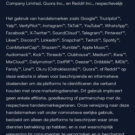
Company Limited, Quora Inc., en Reddit Inc., respectievelijk
Het gebruik van handelsmerken zoals Google™, Trustpilot™,
Yelp™, VerifyPilot™, Instagram™, TikTok™, YouTube™, WhatsApp™,
Facebook™, X-Twitter™, SoundCloud™, Telegram™, Pinterest™,
Likee™, Discord™, LinkedIn™, Snapchat™, Twitch™, Spotify™,
CoinMarketCap™, Shazam™, Rumble™, Apple Music™,
Audiomack™, Kick™, Threads™, Clubhouse™, Medium™, Kwai™,
MixCloud™, Dailymotion™, DatPiff™, Deezer™, Dribbble™, IMDb™,
Fansly™, Line™, Ok.ru (Odnoklassniki)™, Quora™, of Reddit™ op
deze website is alleen voor beschrijvende en informatieve
doeleinden om de platforms te identificeren die verband
houden met onze marketingdiensten. Dit gebruik impliceert
geen enkele affiliatie, goedkeuring of partnerschap met de
respectieve handelsmerkeigenaren. Onze verwijzing naar deze
handelsmerken valt onder nominatieve eerlijke gebruik,
bedoeld om alleen de platforms te beschrijven waar onze
diensten betrekking op hebben, en is niet waarschijnlijk
verwarring bij consumenten te veroorzaken en is beschermd