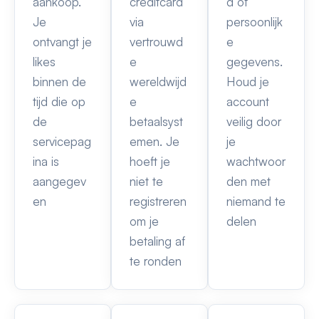
aankoop.
creditcard
d of
Je
via
persoonlijk
ontvangt je
vertrouwd
e
likes
e
gegevens.
binnen de
wereldwijd
Houd je
tijd die op
e
account
de
betaalsyst
veilig door
servicepag
emen. Je
je
ina is
hoeft je
wachtwoor
aangegev
niet te
den met
en
registreren
niemand te
om je
delen
betaling af
te ronden