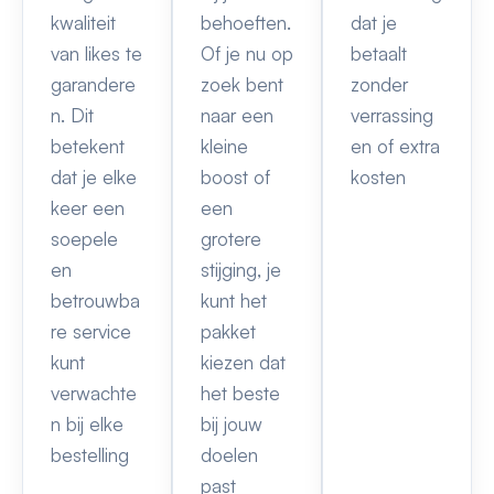
kwaliteit
behoeften.
dat je
van likes te
Of je nu op
betaalt
garandere
zoek bent
zonder
n. Dit
naar een
verrassing
betekent
kleine
en of extra
dat je elke
boost of
kosten
keer een
een
soepele
grotere
en
stijging, je
betrouwba
kunt het
re service
pakket
kunt
kiezen dat
verwachte
het beste
n bij elke
bij jouw
bestelling
doelen
past