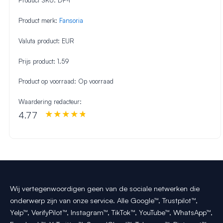
Product SKU:
DF-1
Product merk:
Fansoria
Valuta product:
EUR
Prijs product:
1.59
Product op voorraad:
Op voorraad
Waardering redacteur:
4.77
Wij vertegenwoordigen geen van de sociale netwerken die
onderwerp zijn van onze service. Alle Google™, Trustpilot™,
Yelp™, VerifyPilot™, Instagram™, TikTok™, YouTube™, WhatsApp™,