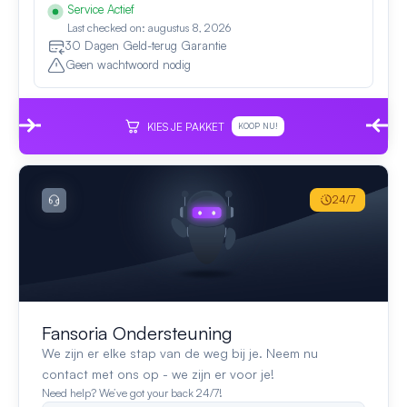
Service Actief
Last checked on: augustus 8, 2026
30 Dagen Geld-terug Garantie
Geen wachtwoord nodig
KIES JE PAKKET
KOOP NU!
24/7
Fansoria Ondersteuning
We zijn er elke stap van de weg bij je. Neem nu
contact met ons op - we zijn er voor je!
Need help? We’ve got your back 24/7!