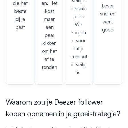
veilige
die het
en. Het
Lever
betaalo
beste
kost
snel en
pties
bij je
maar
werk
We
past
een
goed
zorgen
paar
ervoor
klikken
dat je
om het
transact
af te
ie veilig
ronden
is
Waarom zou je Deezer follower
kopen opnemen in je groeistrategie?