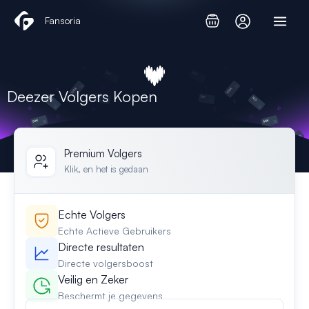
Ga
Fansoria
naar
de
inhoud
Deezer Volgers Kopen
Premium Volgers
Klik, en het is gedaan
Echte Volgers
Echte Actieve Gebruikers
Directe resultaten
Directe volgersboost
Veilig en Zeker
Beschermt je gegevens