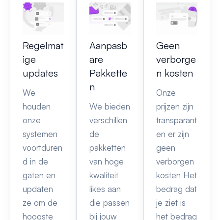
Regelmat
Aanpasb
Geen
ige
are
verborge
updates
Pakkette
n kosten
n
We
Onze
houden
We bieden
prijzen zijn
onze
verschillen
transparant
systemen
de
en er zijn
voortduren
pakketten
geen
d in de
van hoge
verborgen
gaten en
kwaliteit
kosten Het
updaten
likes aan
bedrag dat
ze om de
die passen
je ziet is
hoogste
bij jouw
het bedrag