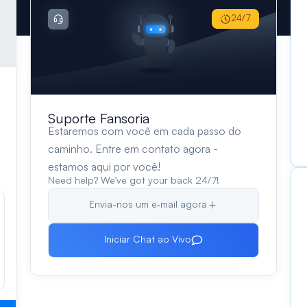
24/7
Suporte Fansoria
Estaremos com você em cada passo do
caminho. Entre em contato agora -
estamos aqui por você!
Need help? We’ve got your back 24/7!
Envia-nos um e‑mail agora
Iniciar Chat ao Vivo