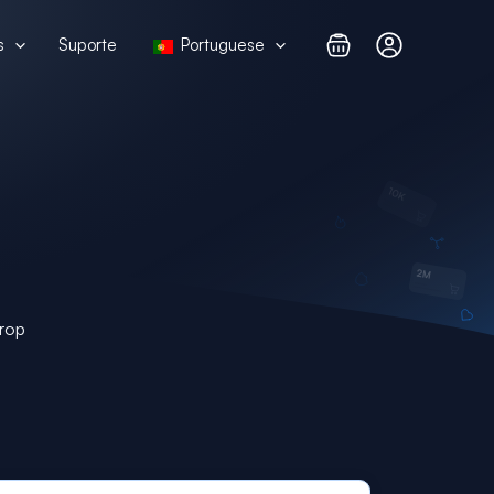
s
Suporte
Portuguese
rop