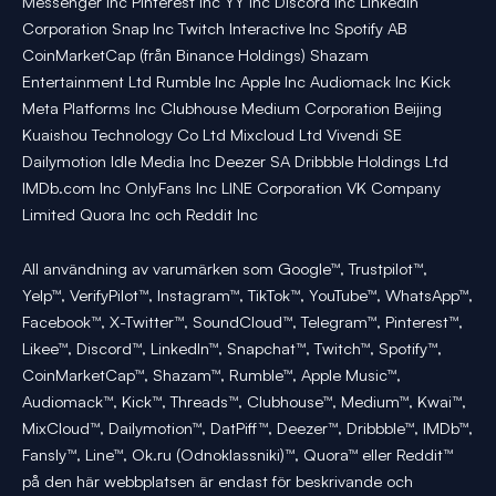
Messenger Inc Pinterest Inc YY Inc Discord Inc LinkedIn
Corporation Snap Inc Twitch Interactive Inc Spotify AB
CoinMarketCap (från Binance Holdings) Shazam
Entertainment Ltd Rumble Inc Apple Inc Audiomack Inc Kick
Meta Platforms Inc Clubhouse Medium Corporation Beijing
Kuaishou Technology Co Ltd Mixcloud Ltd Vivendi SE
Dailymotion Idle Media Inc Deezer SA Dribbble Holdings Ltd
IMDb.com Inc OnlyFans Inc LINE Corporation VK Company
Limited Quora Inc och Reddit Inc
All användning av varumärken som Google™, Trustpilot™,
Yelp™, VerifyPilot™, Instagram™, TikTok™, YouTube™, WhatsApp™,
Facebook™, X-Twitter™, SoundCloud™, Telegram™, Pinterest™,
Likee™, Discord™, LinkedIn™, Snapchat™, Twitch™, Spotify™,
CoinMarketCap™, Shazam™, Rumble™, Apple Music™,
Audiomack™, Kick™, Threads™, Clubhouse™, Medium™, Kwai™,
MixCloud™, Dailymotion™, DatPiff™, Deezer™, Dribbble™, IMDb™,
Fansly™, Line™, Ok.ru (Odnoklassniki)™, Quora™ eller Reddit™
på den här webbplatsen är endast för beskrivande och