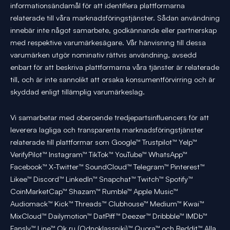
informationsändamål för att identifiera plattformarna
relaterade till våra marknadsföringstjänster. Sådan användning
innebär inte något samarbete, godkännande eller partnerskap
med respektive varumärkesägare. Vår hänvisning till dessa
varumärken utgör nominativ rättvis användning, avsedd
enbart för att beskriva plattformarna våra tjänster är relaterade
till, och är inte sannolikt att orsaka konsumentförvirring och är
skyddad enligt tillämplig varumärkeslag.
Vi samarbetar med oberoende tredjepartsinfluencers för att
leverera lagliga och transparenta marknadsföringstjänster
relaterade till plattformar som Google™ Trustpilot™ Yelp™
VerifyPilot™ Instagram™ TikTok™ YouTube™ WhatsApp™
Facebook™ X-Twitter™ SoundCloud™ Telegram™ Pinterest™
Likee™ Discord™ LinkedIn™ Snapchat™ Twitch™ Spotify™
CoinMarketCap™ Shazam™ Rumble™ Apple Music™
Audiomack™ Kick™ Threads™ Clubhouse™ Medium™ Kwai™
MixCloud™ Dailymotion™ DatPiff™ Deezer™ Dribbble™ IMDb™
Fansly™ Line™ Ok.ru (Odnoklassniki)™ Quora™ och Reddit™ Alla