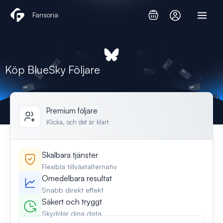
Hoppa
Fansoria
till
innehåll
Köp BlueSky Följare
Premium följare
Klicka, och det är klart
Skalbara tjänster
Flexibla tillväxtalternativ
Omedelbara resultat
Snabb direkt effekt
Säkert och tryggt
Skyddar dina data