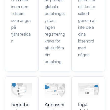
inom den
globala
ditt konto
tidsram
betalningss
säkert
som anges
ystem
genom att
på
Ingen
inte dela
tjänstesida
registrering
dina
n
krävs för
lösenord
att slutföra
med
din
någon
betalning
Inga
Regelbu
Anpassni