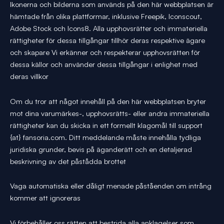
Ikonerna och bilderna som används på den här webbplatsen är
hämtade från olika plattformar, inklusive Freepik, Iconscout,
Adobe Stock och Icons8. Alla upphovsrätter och immateriella
rättigheter för dessa tillgångar tillhör deras respektive ägare
och skapare Vi erkänner och respekterar upphovsrätten för
dessa källor och använder dessa tillgångar i enlighet med
deras villkor
Om du tror att något innehåll på den här webbplatsen bryter
mot dina varumärkes-, upphovsrätts- eller andra immateriella
rättigheter kan du skicka in ett formellt klagomål till support
{at} fansoria.com. Ditt meddelande måste innehålla tydliga
juridiska grunder, bevis på äganderätt och en detaljerad
beskrivning av det påstådda brottet
Vaga automatiska eller dåligt menade påståenden om intrång
kommer att ignoreras
Vi förbehåller oss rätten att bestrida alla anklagelser som