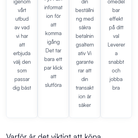
igenom
din
omedel
informat
vårt
beställni
bar
ion för
utbud
ng med
effekt
att
av vad
säkra
på ditt
komma
vi har
betalnin
val
igång
att
gsaltern
Leverer
Det tar
erbjuda
ativ Vi
a
bara ett
välj den
garante
snabbt
par klick
som
rar att
och
att
passar
din
jobba
slutföra
dig bäst
transakt
bra
ion är
säker
Varför är det viktigt att köpa