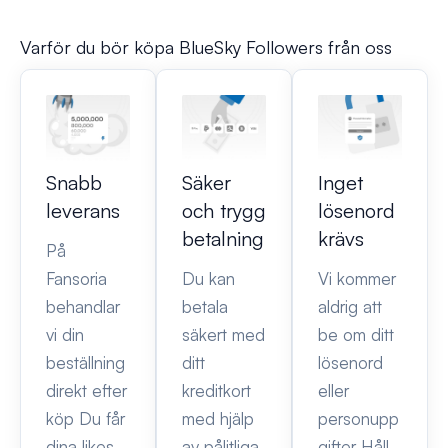
Varför du bör köpa BlueSky Followers från oss
Snabb
Säker
Inget
leverans
och trygg
lösenord
betalning
krävs
På
Fansoria
Du kan
Vi kommer
behandlar
betala
aldrig att
vi din
säkert med
be om ditt
beställning
ditt
lösenord
direkt efter
kreditkort
eller
köp Du får
med hjälp
personupp
dina likes
av pålitliga
gifter Håll