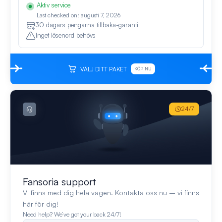
Aktiv service
Last checked on: augusti 7, 2026
30 dagars pengarna tillbaka-garanti
Inget lösenord behövs
VÄLJ DITT PAKET
KÖP NU
24/7
Fansoria support
Vi finns med dig hela vägen. Kontakta oss nu – vi finns
här för dig!
Need help? We’ve got your back 24/7!