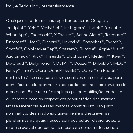
Inc., e Reddit Inc., respectivamente
Qualquer uso de marcas registradas como Google™,
Trustpilot™, Yelp™, VerifyPilot™, Instagram™, TikTok™, YouTube™,
WhatsApp™, Facebook™, X-Twitter™, SoundCloud™, Telegram™,
Pinterest™, Likee™, Discord™, LinkedIn™, Snapchat™, Twitch™,
Spotify™, CoinMarketCap™, Shazam™, Rumble™, Apple Music™,
Audiomack™, Kick™, Threads™, Clubhouse™, Medium™, Kwai™,
MixCloud™, Dailymotion™, DatPiff™, Deezer™, Dribbble™, IMDb™,
Fansly™, Line™, Ok.ru (Odnoklassniki)™, Quora™ ou Reddit™
neste site é apenas para fins descritivos e informativos, para
identificar as plataformas relacionadas aos nossos serviços de
marketing. Esse uso não implica qualquer afiliação, endosse
ou parceria com os respectivos proprietários das marcas.
Nossa referência a essas marcas constitui um uso justo
nominativo, destinado exclusivamente a descrever as
plataformas às quais nossos serviços estão relacionados, e
não é provável que cause confusão ao consumidor, sendo