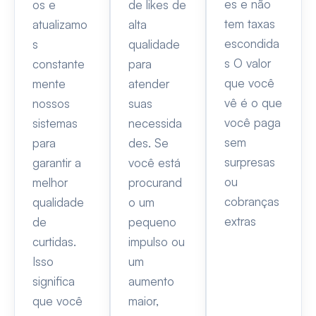
es e não
os e
de likes de
tem taxas
atualizamo
alta
escondida
s
qualidade
s O valor
constante
para
que você
mente
atender
vê é o que
nossos
suas
você paga
sistemas
necessida
sem
para
des. Se
surpresas
garantir a
você está
ou
melhor
procurand
cobranças
qualidade
o um
extras
de
pequeno
curtidas.
impulso ou
Isso
um
significa
aumento
que você
maior,