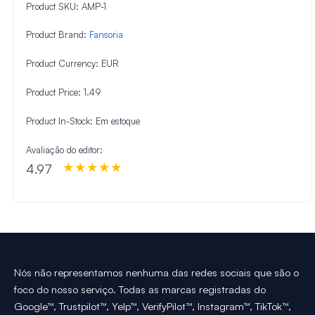
Product SKU:
AMP-1
Product Brand:
Fansoria
Product Currency:
EUR
Product Price:
1.49
Product In-Stock:
Em estoque
Avaliação do editor:
4.97
Nós não representamos nenhuma das redes sociais que são o
foco do nosso serviço. Todas as marcas registradas do
Google™, Trustpilot™, Yelp™, VerifyPilot™, Instagram™, TikTok™,