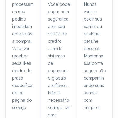
processam
Você pode
Nunca
os seu
pagar com
vamos
pedido
segurança
pedir sua
imediatam
com seu
senha ou
ente após
cartão de
qualquer
a compra.
crédito
detalhe
Você vai
usando
pessoal.
receber
sistemas
Mantenha
seus likes
de
sua conta
dentro do
pagament
segura não
prazo
o globais
compartilh
especifica
confiáveis.
ando suas
do na
Não é
senhas
página do
necessário
com
serviço
se registrar
ninguém
para