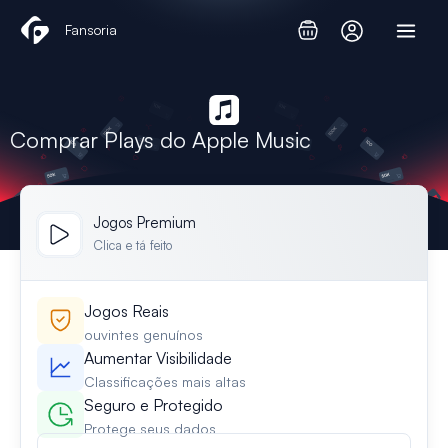
Skip
Fansoria
to
content
Comprar Plays do Apple Music
Jogos Premium
Clica e tá feito
Jogos Reais
ouvintes genuínos
Aumentar Visibilidade
Classificações mais altas
Seguro e Protegido
Protege seus dados