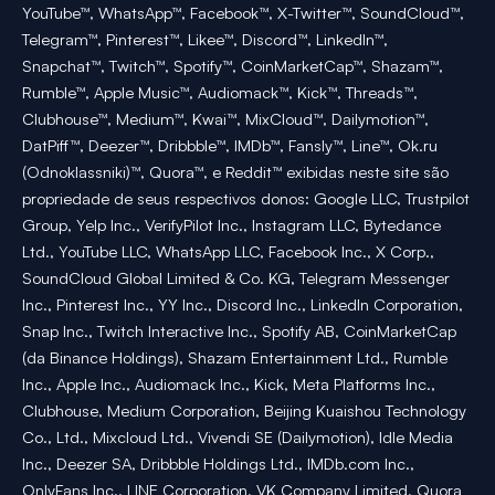
YouTube™, WhatsApp™, Facebook™, X-Twitter™, SoundCloud™,
Telegram™, Pinterest™, Likee™, Discord™, LinkedIn™,
Snapchat™, Twitch™, Spotify™, CoinMarketCap™, Shazam™,
Rumble™, Apple Music™, Audiomack™, Kick™, Threads™,
Clubhouse™, Medium™, Kwai™, MixCloud™, Dailymotion™,
DatPiff™, Deezer™, Dribbble™, IMDb™, Fansly™, Line™, Ok.ru
(Odnoklassniki)™, Quora™, e Reddit™ exibidas neste site são
propriedade de seus respectivos donos: Google LLC, Trustpilot
Group, Yelp Inc., VerifyPilot Inc., Instagram LLC, Bytedance
Ltd., YouTube LLC, WhatsApp LLC, Facebook Inc., X Corp.,
SoundCloud Global Limited & Co. KG, Telegram Messenger
Inc., Pinterest Inc., YY Inc., Discord Inc., LinkedIn Corporation,
Snap Inc., Twitch Interactive Inc., Spotify AB, CoinMarketCap
(da Binance Holdings), Shazam Entertainment Ltd., Rumble
Inc., Apple Inc., Audiomack Inc., Kick, Meta Platforms Inc.,
Clubhouse, Medium Corporation, Beijing Kuaishou Technology
Co., Ltd., Mixcloud Ltd., Vivendi SE (Dailymotion), Idle Media
Inc., Deezer SA, Dribbble Holdings Ltd., IMDb.com Inc.,
OnlyFans Inc., LINE Corporation, VK Company Limited, Quora