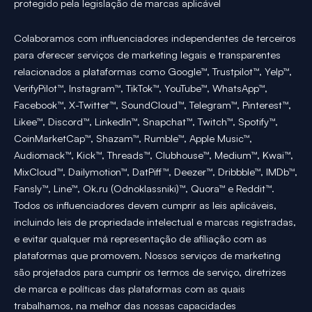
protegido pela legislação de marcas aplicável
Colaboramos com influenciadores independentes de terceiros
para oferecer serviços de marketing legais e transparentes
relacionados a plataformas como Google™, Trustpilot™, Yelp™,
VerifyPilot™, Instagram™, TikTok™, YouTube™, WhatsApp™,
Facebook™, X-Twitter™, SoundCloud™, Telegram™, Pinterest™,
Likee™, Discord™, LinkedIn™, Snapchat™, Twitch™, Spotify™,
CoinMarketCap™, Shazam™, Rumble™, Apple Music™,
Audiomack™, Kick™, Threads™, Clubhouse™, Medium™, Kwai™,
MixCloud™, Dailymotion™, DatPiff™, Deezer™, Dribbble™, IMDb™,
Fansly™, Line™, Ok.ru (Odnoklassniki)™, Quora™ e Reddit™.
Todos os influenciadores devem cumprir as leis aplicáveis,
incluindo leis de propriedade intelectual e marcas registradas,
e evitar qualquer má representação de afiliação com as
plataformas que promovem. Nossos serviços de marketing
são projetados para cumprir os termos de serviço, diretrizes
de marca e políticas das plataformas com as quais
trabalhamos, na melhor das nossas capacidades