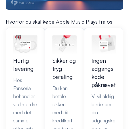
Hvorfor du skal købe Apple Music Plays fra os
Hurtig
Sikker og
Ingen
levering
tryg
adgangs
betaling
kode
Hos
påkrævet
Fansoria
Du kan
behandler
betale
Vi vil aldrig
vi din ordre
sikkert
bede om
med det
med dit
din
samme
kreditkort
adgangsko
efter køb.
ved hjælp
de eller