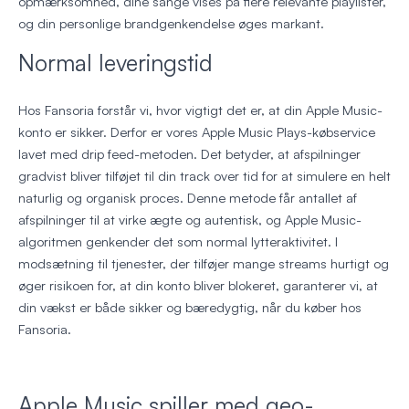
opmærksomhed, dine sange vises på flere relevante playlister,
og din personlige brandgenkendelse øges markant.
Normal leveringstid
Hos Fansoria forstår vi, hvor vigtigt det er, at din Apple Music-
konto er sikker. Derfor er vores Apple Music Plays-købservice
lavet med drip feed-metoden. Det betyder, at afspilninger
gradvist bliver tilføjet til din track over tid for at simulere en helt
naturlig og organisk proces. Denne metode får antallet af
afspilninger til at virke ægte og autentisk, og Apple Music-
algoritmen genkender det som normal lytteraktivitet. I
modsætning til tjenester, der tilføjer mange streams hurtigt og
øger risikoen for, at din konto bliver blokeret, garanterer vi, at
din vækst er både sikker og bæredygtig, når du køber hos
Fansoria.
Apple Music spiller med geo-