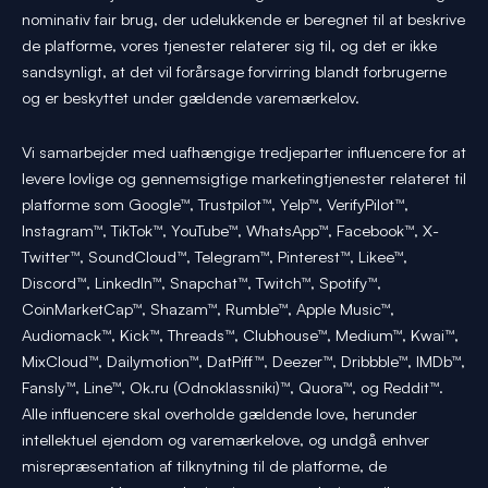
nominativ fair brug, der udelukkende er beregnet til at beskrive
de platforme, vores tjenester relaterer sig til, og det er ikke
sandsynligt, at det vil forårsage forvirring blandt forbrugerne
og er beskyttet under gældende varemærkelov.
Vi samarbejder med uafhængige tredjeparter influencere for at
levere lovlige og gennemsigtige marketingtjenester relateret til
platforme som Google™, Trustpilot™, Yelp™, VerifyPilot™,
Instagram™, TikTok™, YouTube™, WhatsApp™, Facebook™, X-
Twitter™, SoundCloud™, Telegram™, Pinterest™, Likee™,
Discord™, LinkedIn™, Snapchat™, Twitch™, Spotify™,
CoinMarketCap™, Shazam™, Rumble™, Apple Music™,
Audiomack™, Kick™, Threads™, Clubhouse™, Medium™, Kwai™,
MixCloud™, Dailymotion™, DatPiff™, Deezer™, Dribbble™, IMDb™,
Fansly™, Line™, Ok.ru (Odnoklassniki)™, Quora™, og Reddit™.
Alle influencere skal overholde gældende love, herunder
intellektuel ejendom og varemærkelove, og undgå enhver
misrepræsentation af tilknytning til de platforme, de