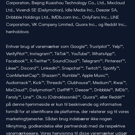
Corporation, Beijing Kuaishou Technology Co., Ltd., Mixcloud
Ltd., Vivendi SE (Dailymotion), Idle Media Inc., Deezer SA,
Dribbble Holdings Ltd., IMDb.com Inc., OnlyFans Inc., LINE
Corporation, VK Company Limited, Quora Inc., og Reddit Inc.,
henholdsvis
Enhver brug af varemærker som Google™, Trustpilot™, Yelp™,
VerifyPilot™, Instagram™, TikTok™, YouTube™, WhatsApp™,
Facebook™, X-Twitter™, SoundCloud™, Telegram™, Pinterest™,
Likee™, Discord™, LinkedIn™, Snapchat™, Twitch™, Spotify™,
CoinMarketCap™, Shazam™, Rumble™, Apple Music™,
Audiomack™, Kick™, Threads™, Clubhouse™, Medium™, Kwai™,
MixCloud™, Dailymotion™, DatPiff™, Deezer™, Dribbble™, IMDb™,
Fansly™, Line™, Ok.ru (Odnoklassniki)™, Quora™, eller Reddit™
på denne hjemmeside er kun til beskrivende og informative
formål for at identificere de platforme, der relaterer sig til vores
marketingtjenester. Sådan brug indebærer ikke nogen
tilknytning, godkendelse eller partnerskab med de respektive
varemærkeejere. Vores henvisning til disse varemærker udgør