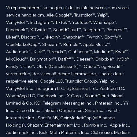
Vi repræsenterer ikke nogen af de sociale netværk, som vores
service handler om. Alle Google™, Trustpilot™, Yelp™,
VerifyPilot™, Instagram™, TikTok™, YouTube™, WhatsApp™,
Facebook™, X-Twitter™, SoundCloud™, Telegram™, Pinterest™,
Likee™, Discord™, LinkedIn™, Snapchat™, Twitch™, Spotify™,
CoinMarketCap™, Shazam™, Rumble™, Apple Music™,
Audiomack™, Kick™, Threads™, Clubhouse™, Medium™, Kwai™,
MixCloud™, Dailymotion™, DatPiff™, Deezer™, Dribbble™, IMDb™,
Fansly™, Line™, Ok.ru (Odnoklassniki)™, Quora™, og Reddit™
varemærker, der vises på denne hjemmeside, tilhører deres
respektive ejere: Google LLC, Trustpilot Group, Yelp Inc.,
VerifyPilot Inc., Instagram LLC, Bytedance Ltd., YouTube LLC,
WhatsApp LLC, Facebook Inc., X Corp., SoundCloud Global
Limited & Co. KG, Telegram Messenger Inc., Pinterest Inc., YY
Inc., Discord Inc., LinkedIn Corporation, Snap Inc., Twitch
Interactive Inc., Spotify AB, CoinMarketCap (af Binance
Holdings), Shazam Entertainment Ltd., Rumble Inc., Apple Inc.,
Audiomack Inc., Kick, Meta Platforms Inc., Clubhouse, Medium