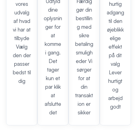
Udfyld
Færdig
vores
hurtig
dine
gør din
udvalg
adgang
oplysnin
bestillin
af hvad
til den
ger for
g med
vi har at
øjeblikk
at
sikre
tilbyde
elige
komme
betaling
Vælg
effekt
i gang.
smuligh
den der
på dit
Det
eder Vi
passer
valg
tager
sørger
bedst til
Lever
kun et
for at
dig
hurtigt
par klik
din
og
at
transakt
arbejd
afslutte
ion er
godt
det
sikker