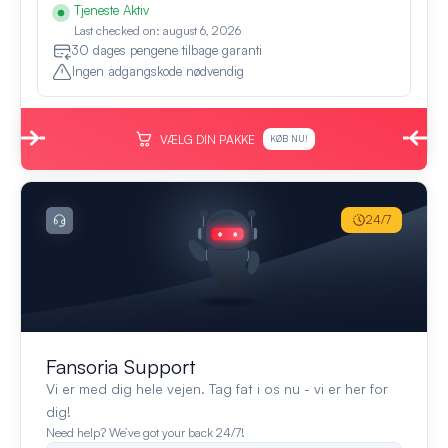
Tjeneste Aktiv
Last checked on: august 6, 2026
30 dages pengene tilbage garanti
Ingen adgangskode nødvendig
VÆLG DIN PAKKE
KØB NU!
24/7
Fansoria Support
Vi er med dig hele vejen. Tag fat i os nu - vi er her for
dig!
Need help? We’ve got your back 24/7!