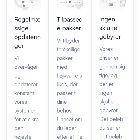
Ingen
Regelmæ
Tilpassed
skjulte
ssige
e pakker
gebyrer
opdaterin
Vi tilbyder
ger
Vores
forskellige
priser er
Vi
pakker
gennemsig
overvåger
med
tige, og
og
højkvalitets
der er
opdaterer
likes, der
ingen
konstant
passer til
skjulte
vores
dine
gebyrer.
systemer
behov.
Det beløb
for at sikre
Uanset om
du ser er
den
du leder
det beløb
højeste
efter et lille