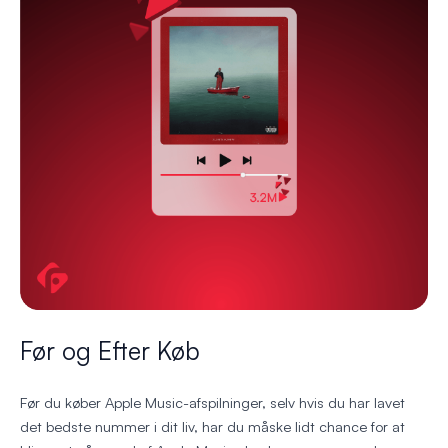
Før og Efter Køb
Før du køber Apple Music-afspilninger, selv hvis du har lavet
det bedste nummer i dit liv, har du måske lidt chance for at