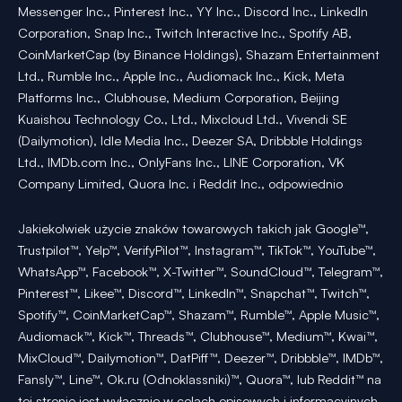
Messenger Inc., Pinterest Inc., YY Inc., Discord Inc., LinkedIn
Corporation, Snap Inc., Twitch Interactive Inc., Spotify AB,
CoinMarketCap (by Binance Holdings), Shazam Entertainment
Ltd., Rumble Inc., Apple Inc., Audiomack Inc., Kick, Meta
Platforms Inc., Clubhouse, Medium Corporation, Beijing
Kuaishou Technology Co., Ltd., Mixcloud Ltd., Vivendi SE
(Dailymotion), Idle Media Inc., Deezer SA, Dribbble Holdings
Ltd., IMDb.com Inc., OnlyFans Inc., LINE Corporation, VK
Company Limited, Quora Inc. i Reddit Inc., odpowiednio
Jakiekolwiek użycie znaków towarowych takich jak Google™,
Trustpilot™, Yelp™, VerifyPilot™, Instagram™, TikTok™, YouTube™,
WhatsApp™, Facebook™, X-Twitter™, SoundCloud™, Telegram™,
Pinterest™, Likee™, Discord™, LinkedIn™, Snapchat™, Twitch™,
Spotify™, CoinMarketCap™, Shazam™, Rumble™, Apple Music™,
Audiomack™, Kick™, Threads™, Clubhouse™, Medium™, Kwai™,
MixCloud™, Dailymotion™, DatPiff™, Deezer™, Dribbble™, IMDb™,
Fansly™, Line™, Ok.ru (Odnoklassniki)™, Quora™, lub Reddit™ na
tej stronie jest wyłącznie w celach opisowych i informacyjnych,