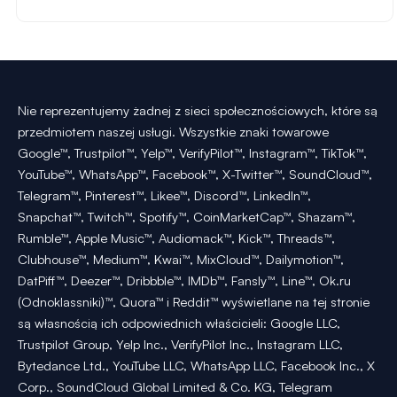
Nie reprezentujemy żadnej z sieci społecznościowych, które są
przedmiotem naszej usługi. Wszystkie znaki towarowe
Google™, Trustpilot™, Yelp™, VerifyPilot™, Instagram™, TikTok™,
YouTube™, WhatsApp™, Facebook™, X-Twitter™, SoundCloud™,
Telegram™, Pinterest™, Likee™, Discord™, LinkedIn™,
Snapchat™, Twitch™, Spotify™, CoinMarketCap™, Shazam™,
Rumble™, Apple Music™, Audiomack™, Kick™, Threads™,
Clubhouse™, Medium™, Kwai™, MixCloud™, Dailymotion™,
DatPiff™, Deezer™, Dribbble™, IMDb™, Fansly™, Line™, Ok.ru
(Odnoklassniki)™, Quora™ i Reddit™ wyświetlane na tej stronie
są własnością ich odpowiednich właścicieli: Google LLC,
Trustpilot Group, Yelp Inc., VerifyPilot Inc., Instagram LLC,
Bytedance Ltd., YouTube LLC, WhatsApp LLC, Facebook Inc., X
Corp., SoundCloud Global Limited & Co. KG, Telegram