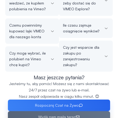
wiedzieć, że kupiłem
żeby dostać się do
polubienia na Vimeo?
VIMEO Explore?
Czemu powinniśmy
Ile czasu zajmuje
kupować lajki VIMEO
osiągnięcie wyników?
dla naszego konta
Czy jest wsparcie dla
Czy mogę wybrać, ile
zakupu po
polubień na Vimeo
zarejestrowaniu
chcę kupić?
zakupu?
Masz jeszcze pytania?
Jesteśmy tu, aby pomóc! Możesz się z nami skontaktować
24/7 przez czat na żywo lub e-mail.
Nasz zespół odpowiada w ciągu kilku minut. 😊
Rozpocznij Czat na Żywo
Wyślij nam maila teraz