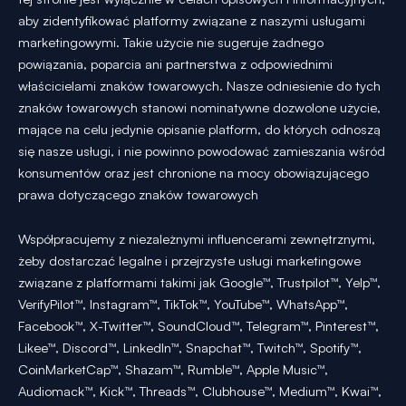
aby zidentyfikować platformy związane z naszymi usługami
marketingowymi. Takie użycie nie sugeruje żadnego
powiązania, poparcia ani partnerstwa z odpowiednimi
właścicielami znaków towarowych. Nasze odniesienie do tych
znaków towarowych stanowi nominatywne dozwolone użycie,
mające na celu jedynie opisanie platform, do których odnoszą
się nasze usługi, i nie powinno powodować zamieszania wśród
konsumentów oraz jest chronione na mocy obowiązującego
prawa dotyczącego znaków towarowych
Współpracujemy z niezależnymi influencerami zewnętrznymi,
żeby dostarczać legalne i przejrzyste usługi marketingowe
związane z platformami takimi jak Google™, Trustpilot™, Yelp™,
VerifyPilot™, Instagram™, TikTok™, YouTube™, WhatsApp™,
Facebook™, X-Twitter™, SoundCloud™, Telegram™, Pinterest™,
Likee™, Discord™, LinkedIn™, Snapchat™, Twitch™, Spotify™,
CoinMarketCap™, Shazam™, Rumble™, Apple Music™,
Audiomack™, Kick™, Threads™, Clubhouse™, Medium™, Kwai™,