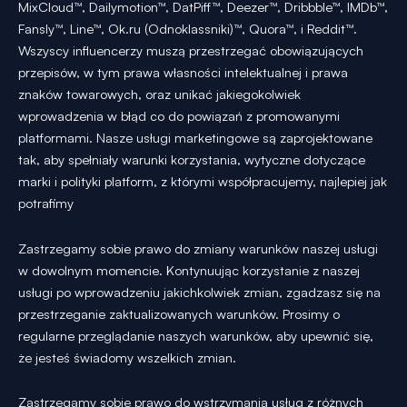
MixCloud™, Dailymotion™, DatPiff™, Deezer™, Dribbble™, IMDb™,
Fansly™, Line™, Ok.ru (Odnoklassniki)™, Quora™, i Reddit™.
Wszyscy influencerzy muszą przestrzegać obowiązujących
przepisów, w tym prawa własności intelektualnej i prawa
znaków towarowych, oraz unikać jakiegokolwiek
wprowadzenia w błąd co do powiązań z promowanymi
platformami. Nasze usługi marketingowe są zaprojektowane
tak, aby spełniały warunki korzystania, wytyczne dotyczące
marki i polityki platform, z którymi współpracujemy, najlepiej jak
potrafimy
Zastrzegamy sobie prawo do zmiany warunków naszej usługi
w dowolnym momencie. Kontynuując korzystanie z naszej
usługi po wprowadzeniu jakichkolwiek zmian, zgadzasz się na
przestrzeganie zaktualizowanych warunków. Prosimy o
regularne przeglądanie naszych warunków, aby upewnić się,
że jesteś świadomy wszelkich zmian.
Zastrzegamy sobie prawo do wstrzymania usług z różnych