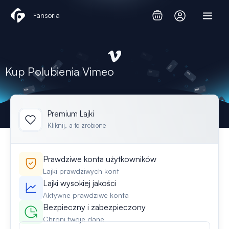
Przejdź
Fansoria
do
treści
Kup Polubienia Vimeo
Premium Lajki
Kliknij, a to zrobione
Prawdziwe konta użytkowników
Lajki prawdziwych kont
Lajki wysokiej jakości
Aktywne prawdziwe konta
Bezpieczny i zabezpieczony
Chroni twoje dane