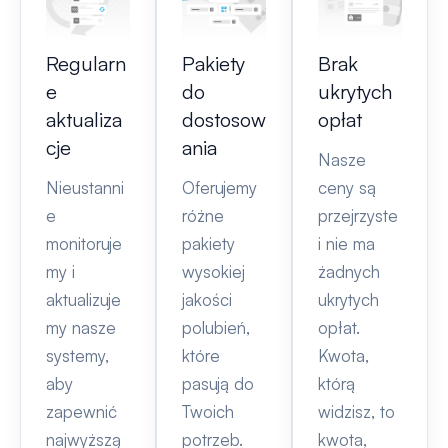
Regularn
Pakiety
Brak
e
do
ukrytych
aktualiza
dostosow
opłat
cje
ania
Nasze
Nieustanni
Oferujemy
ceny są
e
różne
przejrzyste
monitoruje
pakiety
i nie ma
my i
wysokiej
żadnych
aktualizuje
jakości
ukrytych
my nasze
polubień,
opłat.
systemy,
które
Kwota,
aby
pasują do
którą
zapewnić
Twoich
widzisz, to
najwyższą
potrzeb.
kwota,