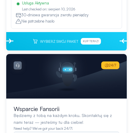
Usługa Aktywna
Last checked on: sierpień 10, 2026
30-dniowa gwarancja zwrotu pieniędzy
Nie potrzebne hasło
WYBIERZ SWÓJ PAKIET
KUP TERAZ!
24/7
Wsparcie Fansorii
Będziemy z tobą na każdym kroku. Skontaktuj się z
nami teraz — jesteśmy tu dla ciebie!
Need help? We’ve got your back 24/7!