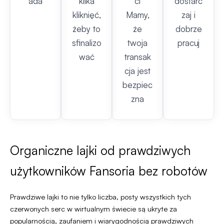
ada
kilka
ci
dostarc
kliknięć,
Mamy,
zaj i
żeby to
że
dobrze
sfinalizo
twoja
pracuj
wać
transak
cja jest
bezpiec
zna
Organiczne lajki od prawdziwych
użytkowników Fansoria bez robotów
Prawdziwe lajki to nie tylko liczba, posty wszystkich tych
czerwonych serc w wirtualnym świecie są ukryte za
popularnością, zaufaniem i wiarygodnością prawdziwych