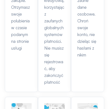
zakupie.
kredytową,
żadne
Otrzymasz
korzystając
dane
swoje
z
osobowe.
polubienia
zaufanych
Chroń
w czasie
globalnych
swoje
podanym
systemów
konto, nie
na stronie
płatności.
dzieląc się
usługi
Nie musisz
hasłami z
się
nikim
rejestrowa
ć, aby
zakończyć
płatność