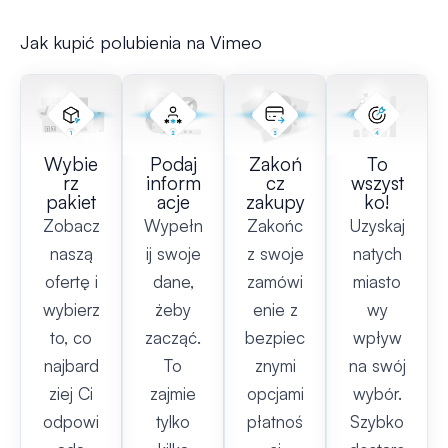
Jak kupić polubienia na Vimeo
Wybie
Podaj
Zakoń
To
rz
inform
cz
wszyst
pakiet
acje
zakupy
ko!
Zobacz
Wypełn
Zakońc
Uzyskaj
naszą
ij swoje
z swoje
natych
ofertę i
dane,
zamówi
miasto
wybierz
żeby
enie z
wy
to, co
zacząć.
bezpiec
wpływ
najbard
To
znymi
na swój
ziej Ci
zajmie
opcjami
wybór.
odpowi
tylko
płatnoś
Szybko