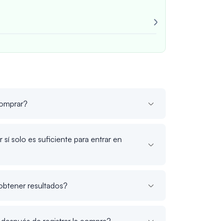
¡Muy confiable
Siempre consi
Juan M
verif
comprar?
sí solo es suficiente para entrar en
obtener resultados?
después de registrar la compra?