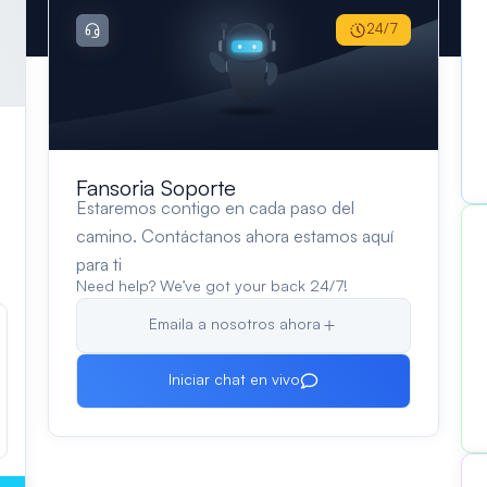
24/7
Fansoria Soporte
Estaremos contigo en cada paso del
camino. Contáctanos ahora estamos aquí
para ti
Need help? We’ve got your back 24/7!
Emaila a nosotros ahora
Iniciar chat en vivo