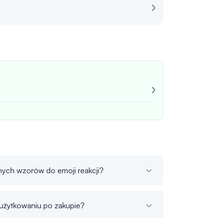
Recenzja dla o
Bardzo nieza
Zawsze konsek
Jan M.
zwery
ych wzorów do emoji reakcji?
 użytkowaniu po zakupie?