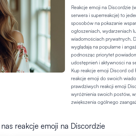
Reakcje emoji na Discordzie (
serwera i superreakcje) to jed
sposobów na pokazanie wsparci
ogłoszeniach, wydarzeniach lu
wiadomościach prywatnych. Duż
wyglądają na popularne i ang
podnosząc priorytet powiadom
udostępnień i aktywności na s
Kup reakcje emoji Discord od
reakcje emoji do swoich wiado
prawdziwych reakcji emoji Dis
wyróżnienia swoich postów, w
zwiększenia ogólnego zaangaż
nas reakcje emoji na Discordzie