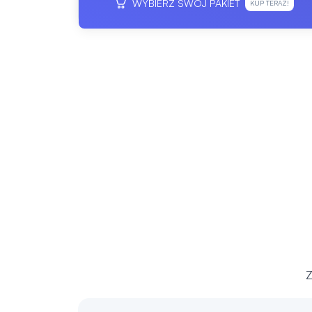
WYBIERZ SWÓJ PAKIET
KUP TERAZ!
Z