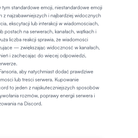
w tym standardowe emoji, niestandardowe emoji
en z najzabawniejszych i najbardziej widocznych
a, ekscytacji lub interakcji w wiadomościach,
b postach na serwerach, kanałach, wątkach i
a liczba reakcji sprawia, że wiadomości
ażujące — zwiększając widoczność w kanałach,
ień i zachęcając do więcej odpowiedzi,
erwerze.
 Fansoria, aby natychmiast dodać prawdziwe
mości lub treści serwera. Kupowanie
cord to jeden z najskuteczniejszych sposobów
ywołania rozmów, poprawy energii serwera i
owania na Discord.