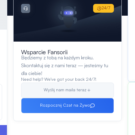
24/7
Wsparcie Fansorii
Będziemy z tobą na każdym kroku.
Skontaktuj się z nami teraz — jesteśmy tu
dla ciebie!
Need help? We’ve got your back 24/7!
Wyślij nam maila teraz
Rozpocznij Czat na Żywo