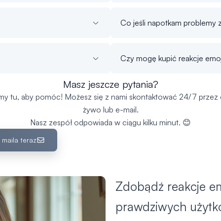
Co jeśli napotkam problemy
Czy mogę kupić reakcje emoj
Masz jeszcze pytania?
my tu, aby pomóc! Możesz się z nami skontaktować 24/7 przez 
żywo lub e-mail.
Nasz zespół odpowiada w ciągu kilku minut. 😊
 maila teraz
Zdobądź reakcje em
prawdziwych użyt