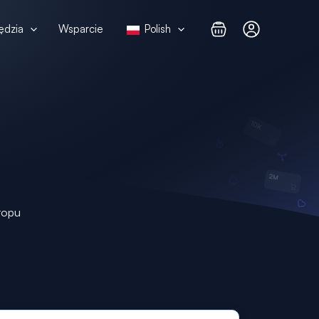
ędzia
Wsparcie
Polish
ropu