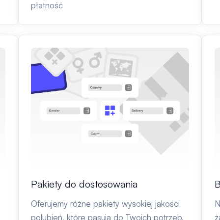
płatność
Pakiety do dostosowania
B
Oferujemy różne pakiety wysokiej jakości
N
polubień, które pasują do Twoich potrzeb.
ż