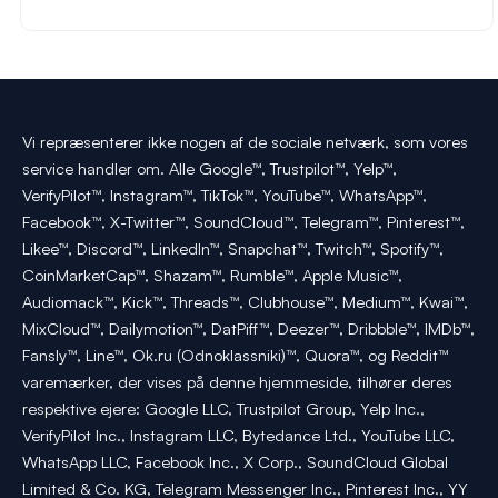
Vi repræsenterer ikke nogen af de sociale netværk, som vores
service handler om. Alle Google™, Trustpilot™, Yelp™,
VerifyPilot™, Instagram™, TikTok™, YouTube™, WhatsApp™,
Facebook™, X-Twitter™, SoundCloud™, Telegram™, Pinterest™,
Likee™, Discord™, LinkedIn™, Snapchat™, Twitch™, Spotify™,
CoinMarketCap™, Shazam™, Rumble™, Apple Music™,
Audiomack™, Kick™, Threads™, Clubhouse™, Medium™, Kwai™,
MixCloud™, Dailymotion™, DatPiff™, Deezer™, Dribbble™, IMDb™,
Fansly™, Line™, Ok.ru (Odnoklassniki)™, Quora™, og Reddit™
varemærker, der vises på denne hjemmeside, tilhører deres
respektive ejere: Google LLC, Trustpilot Group, Yelp Inc.,
VerifyPilot Inc., Instagram LLC, Bytedance Ltd., YouTube LLC,
WhatsApp LLC, Facebook Inc., X Corp., SoundCloud Global
Limited & Co. KG, Telegram Messenger Inc., Pinterest Inc., YY