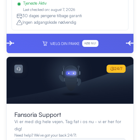
Tjeneste Aktiv
Last checked on: august 7, 2026
30 dages pengene tilbage garanti
Ingen adgangskode nødvendig
VÆLG DIN PAKKE
KØB NU!
24/7
Fansoria Support
Vi er med dig hele vejen. Tag fat i os nu - vi er her for
dig!
Need help? We’ve got your back 24/7!