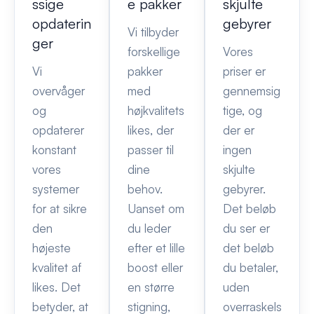
ssige
e pakker
skjulte
opdaterin
gebyrer
Vi tilbyder
ger
forskellige
Vores
Vi
pakker
priser er
overvåger
med
gennemsig
og
højkvalitets
tige, og
opdaterer
likes, der
der er
konstant
passer til
ingen
vores
dine
skjulte
systemer
behov.
gebyrer.
for at sikre
Uanset om
Det beløb
den
du leder
du ser er
højeste
efter et lille
det beløb
kvalitet af
boost eller
du betaler,
likes. Det
en større
uden
betyder, at
stigning,
overraskels