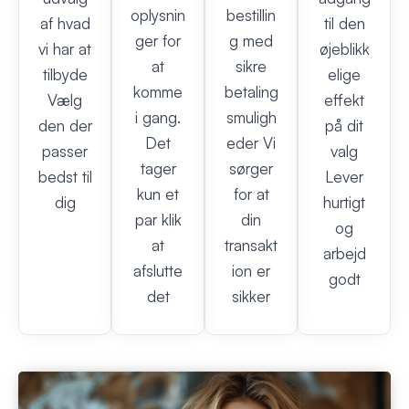
oplysnin
bestillin
af hvad
til den
ger for
g med
vi har at
øjeblikk
at
sikre
tilbyde
elige
komme
betaling
Vælg
effekt
i gang.
smuligh
den der
på dit
Det
eder Vi
passer
valg
tager
sørger
bedst til
Lever
kun et
for at
dig
hurtigt
par klik
din
og
at
transakt
arbejd
afslutte
ion er
godt
det
sikker