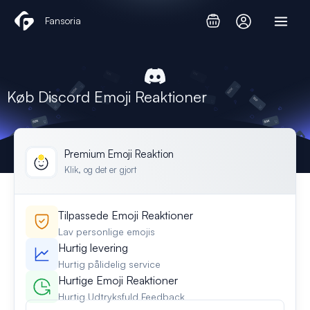
Gå
Fansoria
til
indholdet
Køb Discord Emoji Reaktioner
Premium Emoji Reaktion
Klik, og det er gjort
Tilpassede Emoji Reaktioner
Lav personlige emojis
Hurtig levering
Hurtig pålidelig service
Hurtige Emoji Reaktioner
Hurtig Udtryksfuld Feedback