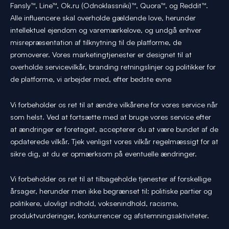
Fansly™, Line™, Ok.ru (Odnoklassniki)™, Quora™, og Reddit™.
Alle influencere skal overholde gældende love, herunder
intellektuel ejendom og varemærkelove, og undgå enhver
misrepræsentation af tilknytning til de platforme, de
promoverer. Vores marketingtjenester er designet til at
overholde servicevilkår, branding retningslinjer og politikker for
de platforme, vi arbejder med, efter bedste evne
Vi forbeholder os ret til at ændre vilkårene for vores service når
som helst. Ved at fortsætte med at bruge vores service efter
at ændringer er foretaget, accepterer du at være bundet af de
opdaterede vilkår. Tjek venligst vores vilkår regelmæssigt for at
sikre dig, at du er opmærksom på eventuelle ændringer.
Vi forbeholder os ret til at tilbageholde tjenester af forskellige
årsager, herunder men ikke begrænset til: politiske partier og
politikere, ulovligt indhold, voksenindhold, racisme,
produktvurderinger, konkurrencer og afstemningsaktiviteter.