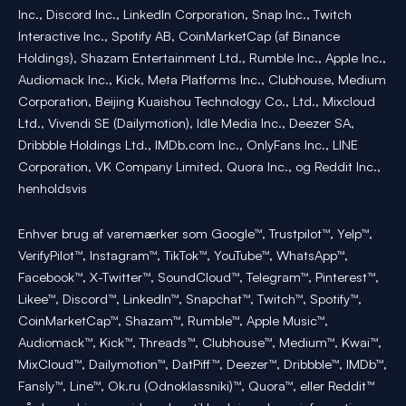
Inc., Discord Inc., LinkedIn Corporation, Snap Inc., Twitch
Interactive Inc., Spotify AB, CoinMarketCap (af Binance
Holdings), Shazam Entertainment Ltd., Rumble Inc., Apple Inc.,
Audiomack Inc., Kick, Meta Platforms Inc., Clubhouse, Medium
Corporation, Beijing Kuaishou Technology Co., Ltd., Mixcloud
Ltd., Vivendi SE (Dailymotion), Idle Media Inc., Deezer SA,
Dribbble Holdings Ltd., IMDb.com Inc., OnlyFans Inc., LINE
Corporation, VK Company Limited, Quora Inc., og Reddit Inc.,
henholdsvis
Enhver brug af varemærker som Google™, Trustpilot™, Yelp™,
VerifyPilot™, Instagram™, TikTok™, YouTube™, WhatsApp™,
Facebook™, X-Twitter™, SoundCloud™, Telegram™, Pinterest™,
Likee™, Discord™, LinkedIn™, Snapchat™, Twitch™, Spotify™,
CoinMarketCap™, Shazam™, Rumble™, Apple Music™,
Audiomack™, Kick™, Threads™, Clubhouse™, Medium™, Kwai™,
MixCloud™, Dailymotion™, DatPiff™, Deezer™, Dribbble™, IMDb™,
Fansly™, Line™, Ok.ru (Odnoklassniki)™, Quora™, eller Reddit™