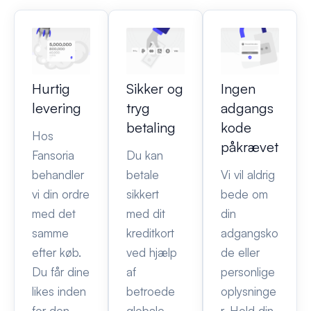
Hurtig
Sikker og
Ingen
levering
tryg
adgangs
betaling
kode
Hos
påkrævet
Fansoria
Du kan
behandler
betale
Vi vil aldrig
vi din ordre
sikkert
bede om
med det
med dit
din
samme
kreditkort
adgangsko
efter køb.
ved hjælp
de eller
Du får dine
af
personlige
likes inden
betroede
oplysninge
for den
globale
r. Hold din