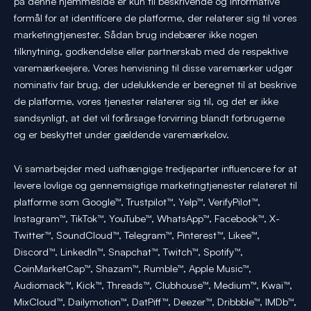
på denne hjemmeside er kun til beskrivende og informative
formål for at identificere de platforme, der relaterer sig til vores
marketingtjenester. Sådan brug indebærer ikke nogen
tilknytning, godkendelse eller partnerskab med de respektive
varemærkeejere. Vores henvisning til disse varemærker udgør
nominativ fair brug, der udelukkende er beregnet til at beskrive
de platforme, vores tjenester relaterer sig til, og det er ikke
sandsynligt, at det vil forårsage forvirring blandt forbrugerne
og er beskyttet under gældende varemærkelov.
Vi samarbejder med uafhængige tredjeparter influencere for at
levere lovlige og gennemsigtige marketingtjenester relateret til
platforme som Google™, Trustpilot™, Yelp™, VerifyPilot™,
Instagram™, TikTok™, YouTube™, WhatsApp™, Facebook™, X-
Twitter™, SoundCloud™, Telegram™, Pinterest™, Likee™,
Discord™, LinkedIn™, Snapchat™, Twitch™, Spotify™,
CoinMarketCap™, Shazam™, Rumble™, Apple Music™,
Audiomack™, Kick™, Threads™, Clubhouse™, Medium™, Kwai™,
MixCloud™, Dailymotion™, DatPiff™, Deezer™, Dribbble™, IMDb™,