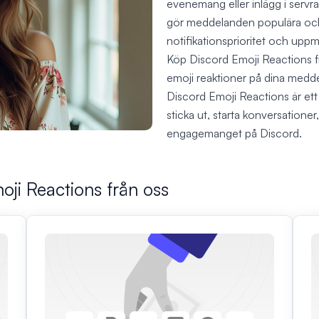
evenemang eller inlägg i servra
gör meddelanden populära och
notifikationsprioritet och uppmu
Köp Discord Emoji Reactions frå
emoji reaktioner på dina meddel
Discord Emoji Reactions är ett a
sticka ut, starta konversatione
engagemanget på Discord.
oji Reactions från oss