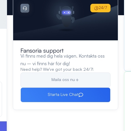
24/7
Fansoria support
Vi finns med dig hela vägen. Kontakta oss
nu – vi finns här för dig!
Need help? We’ve got your back 24/7!
Maila oss nu
Starta Live Chat