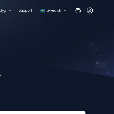
ktyg
Support
Swedish
p