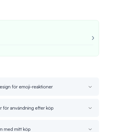
Mycket pålitli
Alltid konsekv
John M
verif
sign för emoji-reaktioner
r för användning efter köp
em med mitt köp