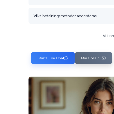
Vilka betalningsmetoder accepteras
Vi fin
Starta Live Chat
Maila oss nu