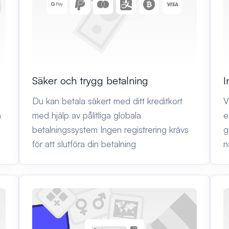
Säker och trygg betalning
I
Du kan betala säkert med ditt kreditkort
V
n
med hjälp av pålitliga globala
e
betalningssystem Ingen registrering krävs
g
för att slutföra din betalning
n