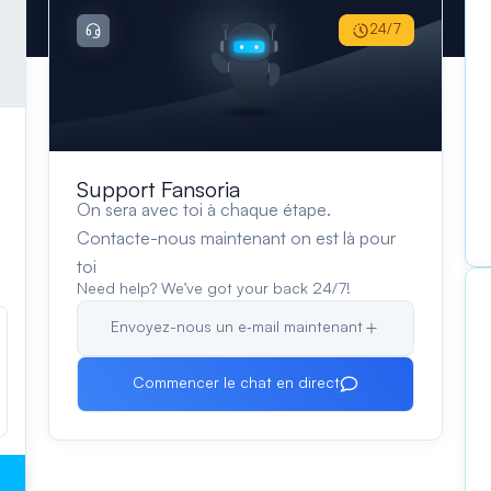
24/7
Support Fansoria
On sera avec toi à chaque étape.
Contacte-nous maintenant on est là pour
toi
Need help? We’ve got your back 24/7!
Envoyez-nous un e‑mail maintenant
Commencer le chat en direct