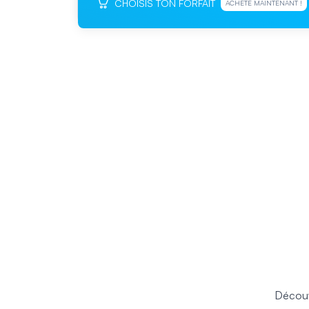
CHOISIS TON FORFAIT
ACHÈTE MAINTENANT !
Découv