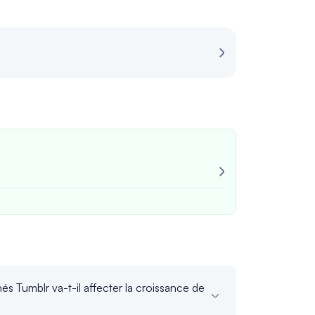
Avis pour les 
Très fiable !
Toujours cohé
John M
vérifi
Tumblr va-t-il affecter la croissance de