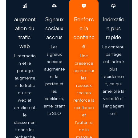
augment
Signaux
Renforc
Indexatio
ation du
sociaux
e la
n plus
trafic
accrus
confianc
rapide
web
e
Les
Le contenu
signaux
partagé
L'interactio
Une
sociaux
est indexé
n et le
présence
augmente
plus
partage
accrue sur
nt la
rapidemen
augmente
les
portée et
t, ce qui
nt le trafic
réseaux
les
améliore la
du site
sociaux
backlinks,
visibilité et
web et
renforce la
améliorant
l'engagem
améliorent
confiance
le SEO
ent
le
et
classemen
l'autorité
t dans les
de la
recherche
marque