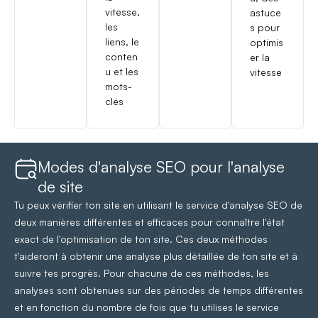
vitesse,
astuce
les
s pour
liens, le
optimis
conten
er la
u et les
vitesse
mots-
clés
Modes d'analyse SEO pour l'analyse
de site
Tu peux vérifier ton site en utilisant le service d'analyse SEO de
deux manières différentes et efficaces pour connaître l'état
exact de l'optimisation de ton site. Ces deux méthodes
t'aideront à obtenir une analyse plus détaillée de ton site et à
suivre tes progrès. Pour chacune de ces méthodes, les
analyses sont obtenues sur des périodes de temps différentes
et en fonction du nombre de fois que tu utilises le service