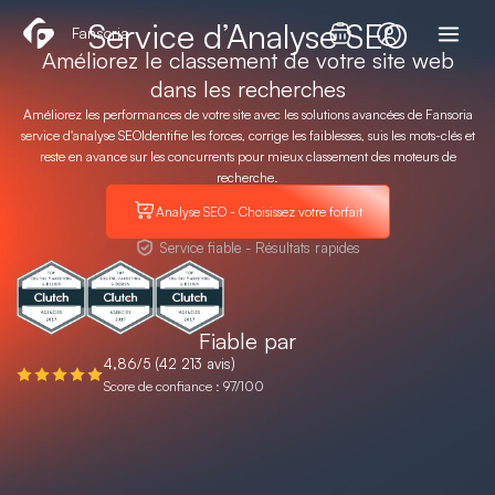
Aller
Service d’Analyse SEO
Fansoria
au
Améliorez le classement de votre site web
contenu
dans les recherches
Améliorez les performances de votre site avec les solutions avancées de Fansoria
service d'analyse SEO
Identifie les forces, corrige les faiblesses, suis les mots-clés et
reste en avance sur les concurrents pour mieux
classement des moteurs de
recherche
.
Analyse SEO - Choisissez votre forfait
Service fiable - Résultats rapides
Fiable par
4,86/5 (42 213 avis)
Score de confiance : 97/100