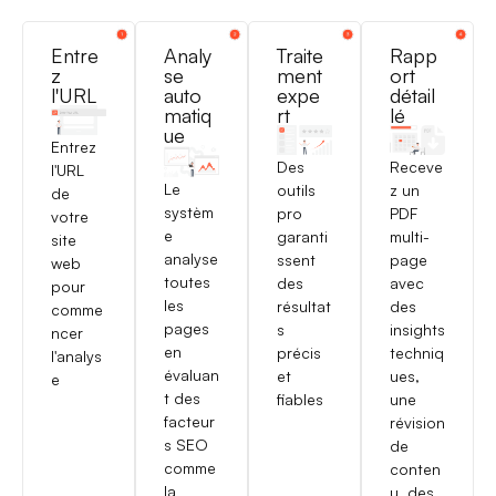
Entre
Analy
Traite
Rapp
z
se
ment
ort
l'URL
auto
expe
détail
matiq
rt
lé
ue
Entrez
Des
Receve
l'URL
Le
outils
z un
de
systèm
pro
PDF
votre
e
garanti
multi-
site
analyse
ssent
page
web
toutes
des
avec
pour
les
résultat
des
comme
pages
s
insights
ncer
en
précis
techniq
l'analys
évaluan
et
ues,
e
t des
fiables
une
facteur
révision
s SEO
de
comme
conten
la
u, des