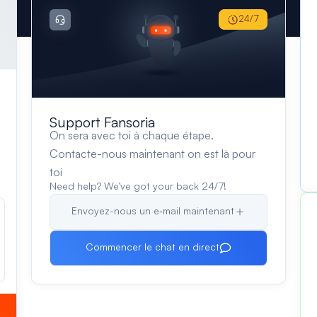
24/7
Support Fansoria
On sera avec toi à chaque étape.
Contacte-nous maintenant on est là pour
toi
Need help? We’ve got your back 24/7!
Envoyez-nous un e‑mail maintenant
Commencer le chat en direct