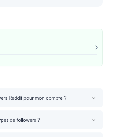
Très fiable !
Toujours cohé
John M
vérifi
owers Reddit pour mon compte ?
types de followers ?