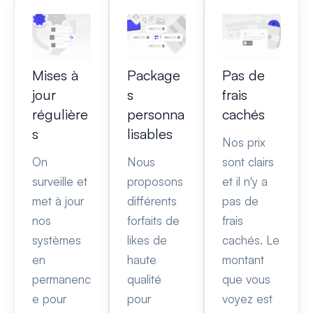
Mises à
Package
Pas de
jour
s
frais
régulière
personna
cachés
s
lisables
Nos prix
On
Nous
sont clairs
surveille et
proposons
et il n'y a
met à jour
différents
pas de
nos
forfaits de
frais
systèmes
likes de
cachés. Le
en
haute
montant
permanenc
qualité
que vous
e pour
pour
voyez est