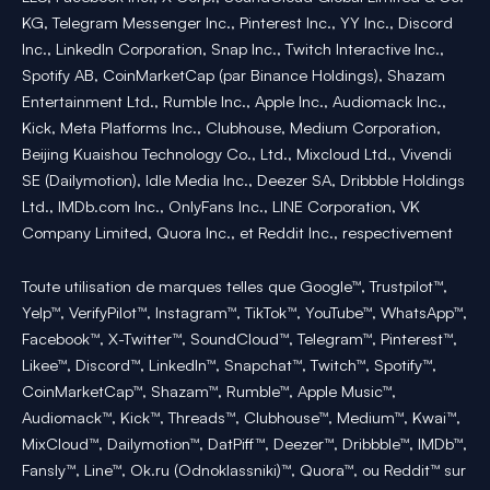
KG, Telegram Messenger Inc., Pinterest Inc., YY Inc., Discord
Inc., LinkedIn Corporation, Snap Inc., Twitch Interactive Inc.,
Spotify AB, CoinMarketCap (par Binance Holdings), Shazam
Entertainment Ltd., Rumble Inc., Apple Inc., Audiomack Inc.,
Kick, Meta Platforms Inc., Clubhouse, Medium Corporation,
Beijing Kuaishou Technology Co., Ltd., Mixcloud Ltd., Vivendi
SE (Dailymotion), Idle Media Inc., Deezer SA, Dribbble Holdings
Ltd., IMDb.com Inc., OnlyFans Inc., LINE Corporation, VK
Company Limited, Quora Inc., et Reddit Inc., respectivement
Toute utilisation de marques telles que Google™, Trustpilot™,
Yelp™, VerifyPilot™, Instagram™, TikTok™, YouTube™, WhatsApp™,
Facebook™, X-Twitter™, SoundCloud™, Telegram™, Pinterest™,
Likee™, Discord™, LinkedIn™, Snapchat™, Twitch™, Spotify™,
CoinMarketCap™, Shazam™, Rumble™, Apple Music™,
Audiomack™, Kick™, Threads™, Clubhouse™, Medium™, Kwai™,
MixCloud™, Dailymotion™, DatPiff™, Deezer™, Dribbble™, IMDb™,
Fansly™, Line™, Ok.ru (Odnoklassniki)™, Quora™, ou Reddit™ sur