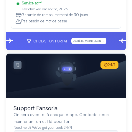
Service actif
Last checked on: août 6, 2026
Garantie de remboursement de 30 jours
Pas besoin de mot de passe
CHOISIS TON FORFAIT
ACHÈTE MAINTENANT !
24/7
Support Fansoria
On sera avec toi à chaque étape. Contacte-nous
maintenant on est là pour toi
Need help? We’ve got your back 24/7!