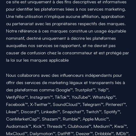
ce site est uniquement à des fins descriptives et informatives
pour identifier les plateformes liées à nos services marketing.
Une telle utilisation n'implique aucune affiliation, approbation
ou partenariat avec les propriétaires respectifs des marques.
Notre référence à ces marques constitue un usage équitable
nominatif, destiné uniquement à décrire les plateformes
auxquelles nos services se rapportent, et ne devrait pas
causer de confusion chez le consommateur et est protégé par
la loi sur les marques applicable
Nous collaborons avec des influenceurs indépendants pour
offrir des services de marketing légaux et transparents liés à
des plateformes comme Google™, Trustpilot™, Yelp™,
VerifyPilot™, Instagram™, TikTok™, YouTube™, WhatsApp™,
Facebook™, X-Twitter™, SoundCloud™, Telegram™, Pinterest™,
Likee™, Discord™, LinkedIn™, Snapchat™, Twitch™, Spotify™,
CoinMarketCap™, Shazam™, Rumble™, Apple Music™,
Audiomack™, Kick™, Threads™, Clubhouse™, Medium™, Kwai™,
MixCloud™, Dailymotion™, DatPiff™, Deezer™, Dribbble™, IMDb™,