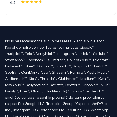
4.5
Nous ne représentons aucun des réseaux sociaux qui sont
l'objet de notre service. Toutes les marques Google™,
Trustpilot™, Yelp™, VerifyPilot™, Instagram™, TikTok™, YouTube™,
WhatsApp™, Facebook™, X-Twitter™, SoundCloud™, Telegram™,
Pinterest™, Likee™, Discord™, LinkedIn™, Snapchat™, Twitch™,
Spotify™, CoinMarketCap™, Shazam™, Rumble™, Apple Music™,
Audiomack™, Kick™, Threads™, Clubhouse™, Medium™, Kwai™,
MixCloud™, Dailymotion™, DatPiff™, Deezer™, Dribbble™, IMDb™,
Fansly™, Line™, Ok.ru (Odnoklassniki)™, Quora™, et Reddit™
affichées sur ce site sont la propriété de leurs propriétaires
respectifs : Google LLC, Trustpilot Group, Yelp Inc., VerifyPilot
Inc., Instagram LLC, Bytedance Ltd., YouTube LLC, WhatsApp
LLC, Facebook Inc., X Corp., SoundCloud Global Limited & Co.