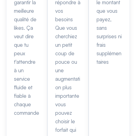
garantir la
répondre à
le montant
meilleure
vos
que vous
qualité de
besoins
payez,
likes. Ça
Que vous
sans
veut dire
cherchiez
surprises ni
que tu
un petit
frais
peux
coup de
supplémen
t'attendre
pouce ou
taires
à un
une
service
augmentati
fluide et
on plus
fiable à
importante
chaque
vous
commande
pouvez
choisir le
forfait qui