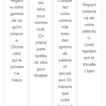
Regard
Complé
tes
l'impact
e notre
tez
infos
instanta
gamme
votre
pour
né de
de ce
comma
comme
votre
qu'on
nde
ncer.
sélectio
propos
avec
Ça
n.
e.
des
prend
Livrez
Choisis
options
juste
rapidem
celui
de
quelqu
ent et
qui te
paieme
es clics
travaille
convien
nt
pour
z bien
t le
sécuris
finaliser
mieux
ées On
s'assure
que
votre