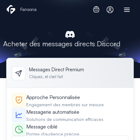
Aller
Fansoria
au
contenu
Acheter des messages directs Discord
Messages Direct Premium
Cliquez, et c'est fait
Approche Personnalisée
Engagement des membres sur mesure
Messagerie automatisée
Solutions de communication efficaces
Message ciblé
Portée d'audience précise