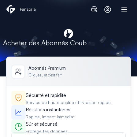
Aller
Fansoria
au
contenu
Acheter des Abonnés Coub
Abonnés Premium
Cliquez, et c'est fait
Sécurité et rapidité
Service de haute qualité et livraison rapide
Résultats instantanés
Rapide, Impact Immédiat
Sûr et sécurisé
Protège tes données