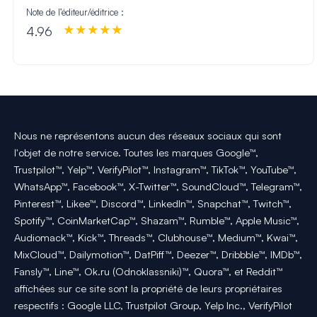
Note de l’éditeur/éditrice :
4.96
Nous ne représentons aucun des réseaux sociaux qui sont
l'objet de notre service. Toutes les marques Google™,
Trustpilot™, Yelp™, VerifyPilot™, Instagram™, TikTok™, YouTube™,
WhatsApp™, Facebook™, X-Twitter™, SoundCloud™, Telegram™,
Pinterest™, Likee™, Discord™, LinkedIn™, Snapchat™, Twitch™,
Spotify™, CoinMarketCap™, Shazam™, Rumble™, Apple Music™,
Audiomack™, Kick™, Threads™, Clubhouse™, Medium™, Kwai™,
MixCloud™, Dailymotion™, DatPiff™, Deezer™, Dribbble™, IMDb™,
Fansly™, Line™, Ok.ru (Odnoklassniki)™, Quora™, et Reddit™
affichées sur ce site sont la propriété de leurs propriétaires
respectifs : Google LLC, Trustpilot Group, Yelp Inc., VerifyPilot