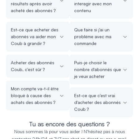
résultats après avoir
interagir avec mon
acheté des abonnés ?
contenu
Est-ce que acheter des
Que faire si j'ai un
abonnés va aider mon
problème avec ma
Coub à grandir ?
commande
Acheter des abonnés
Puis-je choisir le
Coub, c'est sûr ?
nombre d'abonnés que
je veux acheter
Mon compte va-t-il être
bloqué à cause des
Est-ce que c'est vrai
achats des abonnés ?
d'acheter des abonnés
Coub ?
Tu as encore des questions ?
Nous sommes là pour vous aider ! N'hésitez pas à nous
contacter 24h/24 et 7j/7 par chat en direct ou par e-mail.