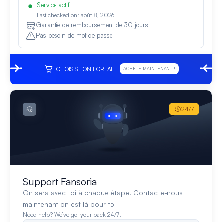
Service actif
Last checked on: août 8, 2026
Garantie de remboursement de 30 jours
Pas besoin de mot de passe
CHOISIS TON FORFAIT
ACHÈTE MAINTENANT !
24/7
Support Fansoria
On sera avec toi à chaque étape. Contacte-nous
maintenant on est là pour toi
Need help? We’ve got your back 24/7!