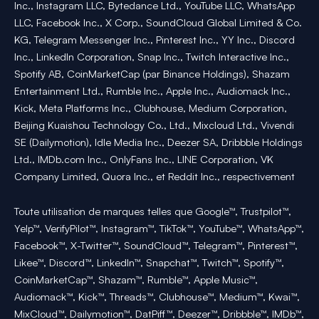
Inc., Instagram LLC, Bytedance Ltd., YouTube LLC, WhatsApp
LLC, Facebook Inc., X Corp., SoundCloud Global Limited & Co.
KG, Telegram Messenger Inc., Pinterest Inc., YY Inc., Discord
Inc., LinkedIn Corporation, Snap Inc., Twitch Interactive Inc.,
Spotify AB, CoinMarketCap (par Binance Holdings), Shazam
Entertainment Ltd., Rumble Inc., Apple Inc., Audiomack Inc.,
Kick, Meta Platforms Inc., Clubhouse, Medium Corporation,
Beijing Kuaishou Technology Co., Ltd., Mixcloud Ltd., Vivendi
SE (Dailymotion), Idle Media Inc., Deezer SA, Dribbble Holdings
Ltd., IMDb.com Inc., OnlyFans Inc., LINE Corporation, VK
Company Limited, Quora Inc., et Reddit Inc., respectivement
Toute utilisation de marques telles que Google™, Trustpilot™,
Yelp™, VerifyPilot™, Instagram™, TikTok™, YouTube™, WhatsApp™,
Facebook™, X-Twitter™, SoundCloud™, Telegram™, Pinterest™,
Likee™, Discord™, LinkedIn™, Snapchat™, Twitch™, Spotify™,
CoinMarketCap™, Shazam™, Rumble™, Apple Music™,
Audiomack™, Kick™, Threads™, Clubhouse™, Medium™, Kwai™,
MixCloud™, Dailymotion™, DatPiff™, Deezer™, Dribbble™, IMDb™,