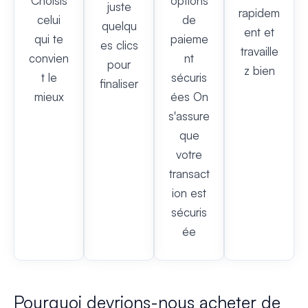
Choisis
options
juste
rapidem
celui
de
quelqu
ent et
qui te
paieme
es clics
travaille
convien
nt
pour
z bien
t le
sécuris
finaliser
mieux
ées On
s'assure
que
votre
transact
ion est
sécuris
ée
Pourquoi devrions-nous acheter de