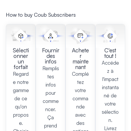
How to buy Coub Subscribers
Sélecti
Fournir
Achete
C'est
onner
des
r
tout !
un
infos
mainte
Accéde
forfait
nant
Remplis
z à
Regard
Complé
tes
l'impact
e notre
tez
infos
instanta
gamme
votre
pour
né de
de ce
comma
comme
votre
qu'on
nde
ncer.
sélectio
propos
avec
Ça
n.
e.
des
prend
Livrez