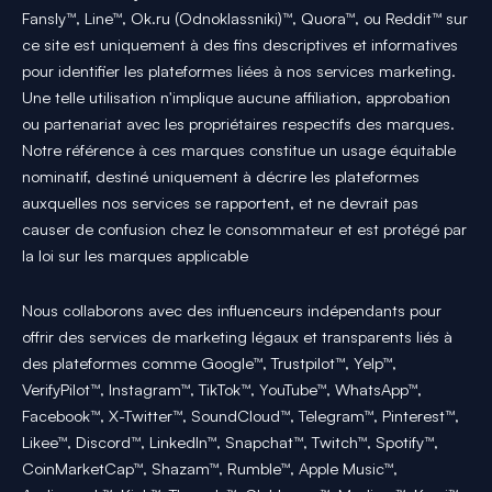
Fansly™, Line™, Ok.ru (Odnoklassniki)™, Quora™, ou Reddit™ sur
ce site est uniquement à des fins descriptives et informatives
pour identifier les plateformes liées à nos services marketing.
Une telle utilisation n'implique aucune affiliation, approbation
ou partenariat avec les propriétaires respectifs des marques.
Notre référence à ces marques constitue un usage équitable
nominatif, destiné uniquement à décrire les plateformes
auxquelles nos services se rapportent, et ne devrait pas
causer de confusion chez le consommateur et est protégé par
la loi sur les marques applicable
Nous collaborons avec des influenceurs indépendants pour
offrir des services de marketing légaux et transparents liés à
des plateformes comme Google™, Trustpilot™, Yelp™,
VerifyPilot™, Instagram™, TikTok™, YouTube™, WhatsApp™,
Facebook™, X-Twitter™, SoundCloud™, Telegram™, Pinterest™,
Likee™, Discord™, LinkedIn™, Snapchat™, Twitch™, Spotify™,
CoinMarketCap™, Shazam™, Rumble™, Apple Music™,