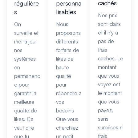
cachés
régulière
personna
s
lisables
Nos prix
sont clairs
On
Nous
et il n'y a
surveille et
proposons
pas de
met à jour
différents
frais
nos
forfaits de
cachés. Le
systèmes
likes de
montant
en
haute
que vous
permanenc
qualité
voyez est
e pour
pour
le montant
garantir la
répondre à
que vous
meilleure
vos
payez,
qualité de
besoins
sans
likes. Ça
Que vous
surprises ni
veut dire
cherchiez
frais
que tu
un petit