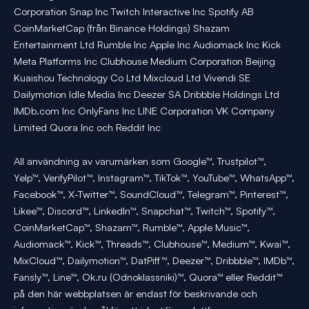
Corporation Snap Inc Twitch Interactive Inc Spotify AB
CoinMarketCap (från Binance Holdings) Shazam
Entertainment Ltd Rumble Inc Apple Inc Audiomack Inc Kick
Meta Platforms Inc Clubhouse Medium Corporation Beijing
Kuaishou Technology Co Ltd Mixcloud Ltd Vivendi SE
Dailymotion Idle Media Inc Deezer SA Dribbble Holdings Ltd
IMDb.com Inc OnlyFans Inc LINE Corporation VK Company
Limited Quora Inc och Reddit Inc
All användning av varumärken som Google™, Trustpilot™,
Yelp™, VerifyPilot™, Instagram™, TikTok™, YouTube™, WhatsApp™,
Facebook™, X-Twitter™, SoundCloud™, Telegram™, Pinterest™,
Likee™, Discord™, LinkedIn™, Snapchat™, Twitch™, Spotify™,
CoinMarketCap™, Shazam™, Rumble™, Apple Music™,
Audiomack™, Kick™, Threads™, Clubhouse™, Medium™, Kwai™,
MixCloud™, Dailymotion™, DatPiff™, Deezer™, Dribbble™, IMDb™,
Fansly™, Line™, Ok.ru (Odnoklassniki)™, Quora™ eller Reddit™
på den här webbplatsen är endast för beskrivande och