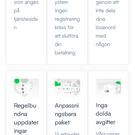
som anges
ystem
genom att
på
Ingen
inte dela
tjänstesida
registrering
dina
n
krävs för
lösenord
att slutföra
med
din
någon
betalning
Inga
Regelbu
Anpassni
dolda
ndna
ngsbara
avgifter
uppdater
paket
ingar
Våra priser
Vi erbjuder