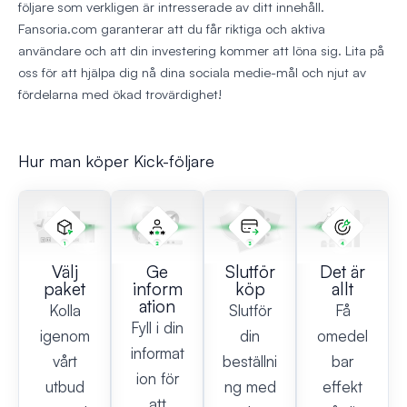
följare som verkligen är intresserade av ditt innehåll.
Fansoria.com garanterar att du får riktiga och aktiva
användare och att din investering kommer att löna sig. Lita på
oss för att hjälpa dig nå dina sociala medie-mål och njut av
fördelarna med ökad trovärdighet!
Hur man köper Kick-följare
Välj
Ge
Slutför
Det är
paket
inform
köp
allt
ation
Kolla
Slutför
Få
Fyll i din
igenom
din
omedel
informat
vårt
beställni
bar
ion för
utbud
ng med
effekt
att