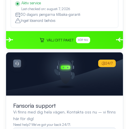
Aktiv service
Last checked on: augusti 7, 2026
30 dagars pengarna tillbaka-garanti
Inget lösenord behövs
VÄLJ DITT PAKET
KÖP NU
24/7
Fansoria support
Vi finns med dig hela vägen. Kontakta oss nu – vi finns
här för dig!
Need help? We’ve got your back 24/7!