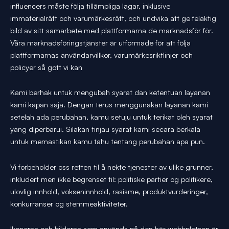
influencers måste följa tillämpliga lagar, inklusive
immaterialrätt och varumärkesrätt, och undvika att ge felaktig
bild av sitt samarbete med plattformarna de marknadsför för.
Våra marknadsföringstjänster är utformade för att följa
plattformarnas användarvillkor, varumärkesriktlinjer och
policyer så gott vi kan
Kami berhak untuk mengubah syarat dan ketentuan layanan
kami kapan saja. Dengan terus menggunakan layanan kami
setelah ada perubahan, kamu setuju untuk terikat oleh syarat
yang diperbarui. Silakan tinjau syarat kami secara berkala
untuk memastikan kamu tahu tentang perubahan apa pun.
Vi forbeholder oss retten til å nekte tjenester av ulike grunner,
inkludert men ikke begrenset til: politiske partier og politikere,
ulovlig innhold, vokseninnhold, rasisme, produktvurderinger,
konkurranser og stemmeaktiviteter.
Ikonerna och bilderna som används på den här webbplatsen är