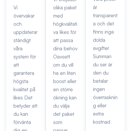
är
Vi
olika paket
transparent
övervakar
med
a och det
och
högkvalitati
finns inga
uppdaterar
va likes för
dolda
ständigt
att passa
avgifter
våra
dina behov
Summan
system för
Oavsett
du ser är
att
om du vill
den du
garantera
ha en liten
betalar
högsta
boost eller
ingen
kvalitet på
en större
överrasknin
likes Det
ökning kan
g eller
betyder att
du välja
extra
du kan
det paket
kostnad
förvänta
som
dig en
passar