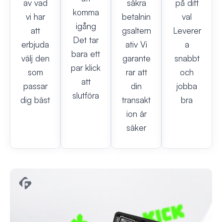
av vad
säkra
på ditt
komma
vi har
betalnin
val
igång
att
gsaltern
Leverer
Det tar
erbjuda
ativ Vi
a
bara ett
välj den
garante
snabbt
par klick
som
rar att
och
att
passar
din
jobba
slutföra
dig bäst
transakt
bra
ion är
säker