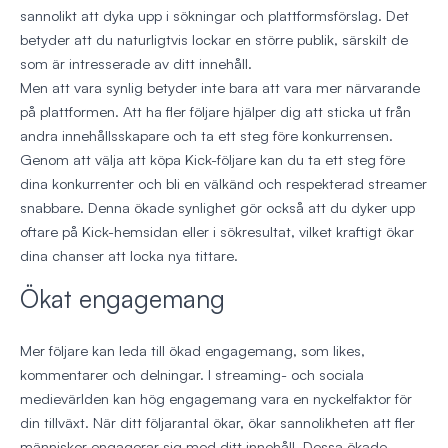
sannolikt att dyka upp i sökningar och plattformsförslag. Det
betyder att du naturligtvis lockar en större publik, särskilt de
som är intresserade av ditt innehåll.
Men att vara synlig betyder inte bara att vara mer närvarande
på plattformen. Att ha fler följare hjälper dig att sticka ut från
andra innehållsskapare och ta ett steg före konkurrensen.
Genom att välja att köpa Kick-följare kan du ta ett steg före
dina konkurrenter och bli en välkänd och respekterad streamer
snabbare. Denna ökade synlighet gör också att du dyker upp
oftare på Kick-hemsidan eller i sökresultat, vilket kraftigt ökar
dina chanser att locka nya tittare.
Ökat engagemang
Mer följare kan leda till ökad engagemang, som likes,
kommentarer och delningar. I streaming- och sociala
medievärlden kan hög engagemang vara en nyckelfaktor för
din tillväxt. När ditt följarantal ökar, ökar sannolikheten att fler
människor engagerar sig med ditt innehåll. Dessa ökade