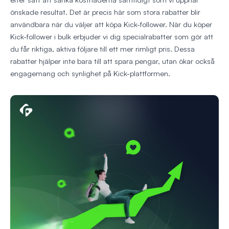
önskade resultat. Det är precis här som stora rabatter blir
användbara när du väljer att köpa Kick-follower. När du köper
Kick-follower i bulk erbjuder vi dig specialrabatter som gör att
du får riktiga, aktiva följare till ett mer rimligt pris. Dessa
rabatter hjälper inte bara till att spara pengar, utan ökar också
engagemang och synlighet på Kick-plattformen.