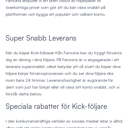
Fansoria erbjuder vi ett brett utbud av följarpaket till
överkomliga priser som gör att du kan växa snabbt på
plattformen och bygga ett populärt och välkänt konto.
Super Snabb Leverans
När du köper Kick-follower från Fansoria kan du tryggt förvänta
dig en ökning i dina följare. På Fansoria är vi engagerade i att
leverera supersnabbt, vilket betyder att så snart du köper dina
följare börjar förvärvsprocessen och du ser dina följare öka
inom bara 24 timmar. Leveranshastighet är avgörande för
dem som just har börjat eller vill växa sitt konto snabbt, och vi
förstår detta behov.
Speciala rabatter för Kick-följare
I den konkurrenskraftiga världen av sociala medier letar vi alltid
efter sätt att sänka kostnaderna samtidigt som vi uppnår