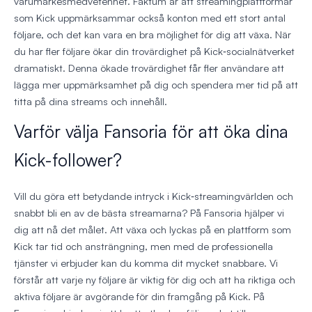
varumärkesmedvetenhet. Faktum är att streamingplattformar
som Kick uppmärksammar också konton med ett stort antal
följare, och det kan vara en bra möjlighet för dig att växa. När
du har fler följare ökar din trovärdighet på Kick‑socialnätverket
dramatiskt. Denna ökade trovärdighet får fler användare att
lägga mer uppmärksamhet på dig och spendera mer tid på att
titta på dina streams och innehåll.
Varför välja Fansoria för att öka dina
Kick-follower?
Vill du göra ett betydande intryck i Kick‑streamingvärlden och
snabbt bli en av de bästa streamarna? På Fansoria hjälper vi
dig att nå det målet. Att växa och lyckas på en plattform som
Kick tar tid och ansträngning, men med de professionella
tjänster vi erbjuder kan du komma dit mycket snabbare. Vi
förstår att varje ny följare är viktig för dig och att ha riktiga och
aktiva följare är avgörande för din framgång på Kick. På