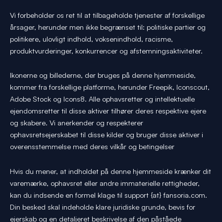
Vi forbeholder os ret til at tilbageholde tjenester af forskellige
årsager, herunder men ikke begrænset til: politiske partier og
politikere, ulovligt indhold, voksenindhold, racisme,
produktvurderinger, konkurrencer og afstemningsaktiviteter.
Ikonerne og billederne, der bruges på denne hjemmeside,
kommer fra forskellige platforme, herunder Freepik, Iconscout,
Adobe Stock og Icons8. Alle ophavsretter og intellektuelle
ejendomsretter til disse aktiver tilhører deres respektive ejere
og skabere. Vi anerkender og respekterer
ophavsretsejerskabet til disse kilder og bruger disse aktiver i
overensstemmelse med deres vilkår og betingelser
Hvis du mener, at indholdet på denne hjemmeside krænker dit
varemærke, ophavsret eller andre immaterielle rettigheder,
kan du indsende en formel klage til support {at} fansoria.com.
Din besked skal indeholde klare juridiske grunde, bevis for
ejerskab og en detaljeret beskrivelse af den påståede