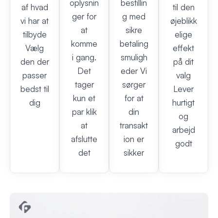
oplysnin
bestillin
af hvad
til den
ger for
g med
vi har at
øjeblikk
at
sikre
tilbyde
elige
komme
betaling
Vælg
effekt
i gang.
smuligh
den der
på dit
Det
eder Vi
passer
valg
tager
sørger
bedst til
Lever
kun et
for at
dig
hurtigt
par klik
din
og
at
transakt
arbejd
afslutte
ion er
godt
det
sikker