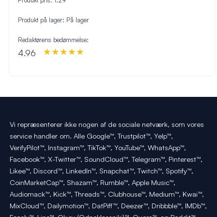
Produkt på lager:
På lager
Redaktørens bedømmelse:
4.96
Vi repræsenterer ikke nogen af de sociale netværk, som vores
service handler om. Alle Google™, Trustpilot™, Yelp™,
VerifyPilot™, Instagram™, TikTok™, YouTube™, WhatsApp™,
Facebook™, X-Twitter™, SoundCloud™, Telegram™, Pinterest™,
Likee™, Discord™, LinkedIn™, Snapchat™, Twitch™, Spotify™,
CoinMarketCap™, Shazam™, Rumble™, Apple Music™,
Audiomack™, Kick™, Threads™, Clubhouse™, Medium™, Kwai™,
MixCloud™, Dailymotion™, DatPiff™, Deezer™, Dribbble™, IMDb™,