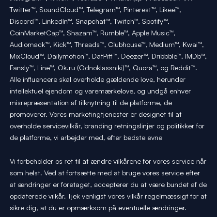
Twitter™, SoundCloud™, Telegram™, Pinterest™, Likee™,
Discord™, LinkedIn™, Snapchat™, Twitch™, Spotify™,
CoinMarketCap™, Shazam™, Rumble™, Apple Music™,
Audiomack™, Kick™, Threads™, Clubhouse™, Medium™, Kwai™,
MixCloud™, Dailymotion™, DatPiff™, Deezer™, Dribbble™, IMDb™,
Fansly™, Line™, Ok.ru (Odnoklassniki)™, Quora™, og Reddit™.
Alle influencere skal overholde gældende love, herunder
intellektuel ejendom og varemærkelove, og undgå enhver
misrepræsentation af tilknytning til de platforme, de
promoverer. Vores marketingtjenester er designet til at
overholde servicevilkår, branding retningslinjer og politikker for
de platforme, vi arbejder med, efter bedste evne
Vi forbeholder os ret til at ændre vilkårene for vores service når
som helst. Ved at fortsætte med at bruge vores service efter
at ændringer er foretaget, accepterer du at være bundet af de
opdaterede vilkår. Tjek venligst vores vilkår regelmæssigt for at
sikre dig, at du er opmærksom på eventuelle ændringer.