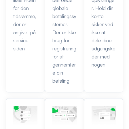
likes inden
betroede
oplysninge
for den
globale
r. Hold din
tidsramme,
betalingssy
konto
der er
stemer.
sikker ved
angivet på
Der er ikke
ikke at
service
brug for
dele dine
siden
registrering
adgangsko
for at
der med
gennemfør
nogen
e din
betaling