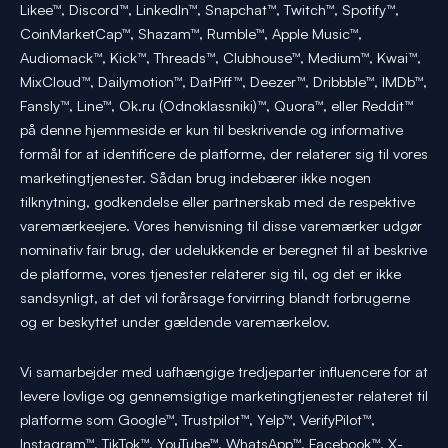
Likee™, Discord™, LinkedIn™, Snapchat™, Twitch™, Spotify™,
CoinMarketCap™, Shazam™, Rumble™, Apple Music™,
Audiomack™, Kick™, Threads™, Clubhouse™, Medium™, Kwai™,
MixCloud™, Dailymotion™, DatPiff™, Deezer™, Dribbble™, IMDb™,
Fansly™, Line™, Ok.ru (Odnoklassniki)™, Quora™, eller Reddit™
på denne hjemmeside er kun til beskrivende og informative
formål for at identificere de platforme, der relaterer sig til vores
marketingtjenester. Sådan brug indebærer ikke nogen
tilknytning, godkendelse eller partnerskab med de respektive
varemærkeejere. Vores henvisning til disse varemærker udgør
nominativ fair brug, der udelukkende er beregnet til at beskrive
de platforme, vores tjenester relaterer sig til, og det er ikke
sandsynligt, at det vil forårsage forvirring blandt forbrugerne
og er beskyttet under gældende varemærkelov.
Vi samarbejder med uafhængige tredjeparter influencere for at
levere lovlige og gennemsigtige marketingtjenester relateret til
platforme som Google™, Trustpilot™, Yelp™, VerifyPilot™,
Instagram™, TikTok™, YouTube™, WhatsApp™, Facebook™, X-