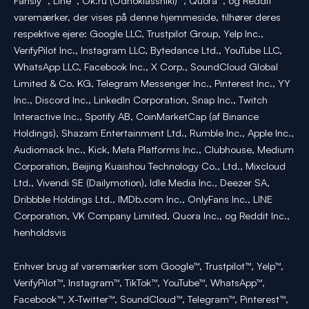
Fansly™, Line™, Ok.ru (Odnoklassniki)™, Quora™, og Reddit™
varemærker, der vises på denne hjemmeside, tilhører deres
respektive ejere: Google LLC, Trustpilot Group, Yelp Inc.,
VerifyPilot Inc., Instagram LLC, Bytedance Ltd., YouTube LLC,
WhatsApp LLC, Facebook Inc., X Corp., SoundCloud Global
Limited & Co. KG, Telegram Messenger Inc., Pinterest Inc., YY
Inc., Discord Inc., LinkedIn Corporation, Snap Inc., Twitch
Interactive Inc., Spotify AB, CoinMarketCap (af Binance
Holdings), Shazam Entertainment Ltd., Rumble Inc., Apple Inc.,
Audiomack Inc., Kick, Meta Platforms Inc., Clubhouse, Medium
Corporation, Beijing Kuaishou Technology Co., Ltd., Mixcloud
Ltd., Vivendi SE (Dailymotion), Idle Media Inc., Deezer SA,
Dribbble Holdings Ltd., IMDb.com Inc., OnlyFans Inc., LINE
Corporation, VK Company Limited, Quora Inc., og Reddit Inc.,
henholdsvis
Enhver brug af varemærker som Google™, Trustpilot™, Yelp™,
VerifyPilot™, Instagram™, TikTok™, YouTube™, WhatsApp™,
Facebook™, X-Twitter™, SoundCloud™, Telegram™, Pinterest™,