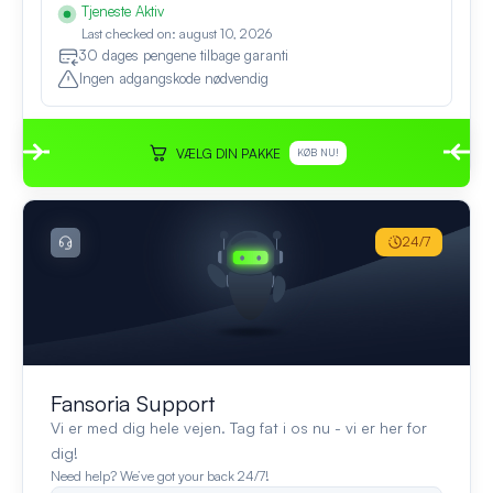
Tjeneste Aktiv
Last checked on: august 10, 2026
30 dages pengene tilbage garanti
Ingen adgangskode nødvendig
VÆLG DIN PAKKE
KØB NU!
24/7
Fansoria Support
Vi er med dig hele vejen. Tag fat i os nu - vi er her for
dig!
Need help? We’ve got your back 24/7!