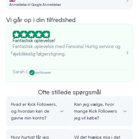
Anmeldelse til Google Anmeldelser
An
Vi går op i din tilfredshed
Fantastisk oplevelse!
Fantastisk oplevelse med Fansoria! Hurtig service og
øjeblikkelig følgerstigning.
Sarah L.
verificeret
Ofte stillede spørgsmål
Hvad er Kick Followers,
Kan jeg vælge, hvor
og hvordan kan de
mange Kick Followers
gavne min konto?
jeg vil købe?
Hvor hurtigt får jeg
Vil det hjælpe mig i det