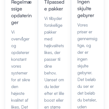
Ingen
Regelmæ
Tilpassed
skjulte
ssige
e pakker
gebyrer
opdaterin
Vi tilbyder
ger
Vores
forskellige
priser er
Vi
pakker
gennemsig
overvåger
med
tige, og
og
højkvalitets
der er
opdaterer
likes, der
ingen
konstant
passer til
skjulte
vores
dine
gebyrer.
systemer
behov.
Det beløb
for at sikre
Uanset om
du ser er
den
du leder
det beløb
højeste
efter et lille
du betaler,
kvalitet af
boost eller
uden
likes. Det
en større