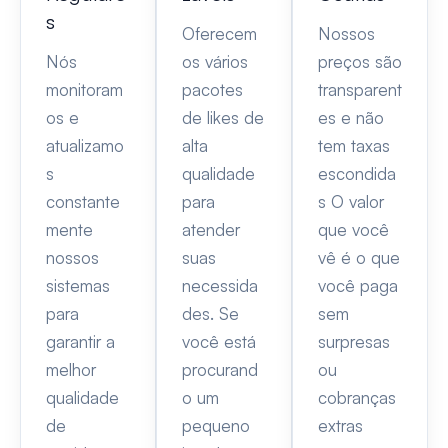
s
Oferecem
Nossos
Nós
os vários
preços são
monitoram
pacotes
transparent
os e
de likes de
es e não
atualizamo
alta
tem taxas
s
qualidade
escondida
constante
para
s O valor
mente
atender
que você
nossos
suas
vê é o que
sistemas
necessida
você paga
para
des. Se
sem
garantir a
você está
surpresas
melhor
procurand
ou
qualidade
o um
cobranças
de
pequeno
extras