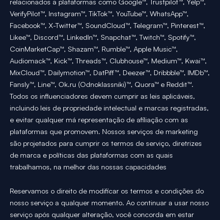
relacionados a plataformas como Google™, Trustpilot™, Yelp™,
VerifyPilot™, Instagram™, TikTok™, YouTube™, WhatsApp™,
Facebook™, X-Twitter™, SoundCloud™, Telegram™, Pinterest™,
Likee™, Discord™, LinkedIn™, Snapchat™, Twitch™, Spotify™,
CoinMarketCap™, Shazam™, Rumble™, Apple Music™,
Audiomack™, Kick™, Threads™, Clubhouse™, Medium™, Kwai™,
MixCloud™, Dailymotion™, DatPiff™, Deezer™, Dribbble™, IMDb™,
Fansly™, Line™, Ok.ru (Odnoklassniki)™, Quora™ e Reddit™.
Todos os influenciadores devem cumprir as leis aplicáveis,
incluindo leis de propriedade intelectual e marcas registradas,
e evitar qualquer má representação de afiliação com as
plataformas que promovem. Nossos serviços de marketing
são projetados para cumprir os termos de serviço, diretrizes
de marca e políticas das plataformas com as quais
trabalhamos, na melhor das nossas capacidades
Reservamos o direito de modificar os termos e condições do
nosso serviço a qualquer momento. Ao continuar a usar nosso
serviço após qualquer alteração, você concorda em estar