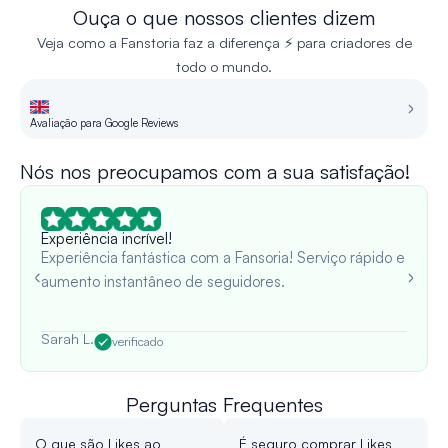
Ouça o que nossos clientes dizem
Veja como a Fanstoria faz a diferença ⚡ para criadores de
todo o mundo.
Avaliação para Google Reviews
Re
Nós nos preocupamos com a sua satisfação!
Experiência incrível!
Experiência fantástica com a Fansoria! Serviço rápido e
aumento instantâneo de seguidores.
Sarah L.
verificado
Perguntas Frequentes
O que são Likes ao
É seguro comprar Likes