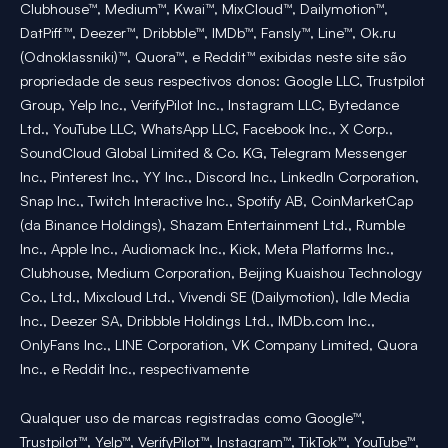
Clubhouse™, Medium™, Kwai™, MixCloud™, Dailymotion™,
DatPiff™, Deezer™, Dribbble™, IMDb™, Fansly™, Line™, Ok.ru
(Odnoklassniki)™, Quora™, e Reddit™ exibidas neste site são
propriedade de seus respectivos donos: Google LLC, Trustpilot
Group, Yelp Inc., VerifyPilot Inc., Instagram LLC, Bytedance
Ltd., YouTube LLC, WhatsApp LLC, Facebook Inc., X Corp.,
SoundCloud Global Limited & Co. KG, Telegram Messenger
Inc., Pinterest Inc., YY Inc., Discord Inc., LinkedIn Corporation,
Snap Inc., Twitch Interactive Inc., Spotify AB, CoinMarketCap
(da Binance Holdings), Shazam Entertainment Ltd., Rumble
Inc., Apple Inc., Audiomack Inc., Kick, Meta Platforms Inc.,
Clubhouse, Medium Corporation, Beijing Kuaishou Technology
Co., Ltd., Mixcloud Ltd., Vivendi SE (Dailymotion), Idle Media
Inc., Deezer SA, Dribbble Holdings Ltd., IMDb.com Inc.,
OnlyFans Inc., LINE Corporation, VK Company Limited, Quora
Inc., e Reddit Inc., respectivamente
Qualquer uso de marcas registradas como Google™,
Trustpilot™, Yelp™, VerifyPilot™, Instagram™, TikTok™, YouTube™,