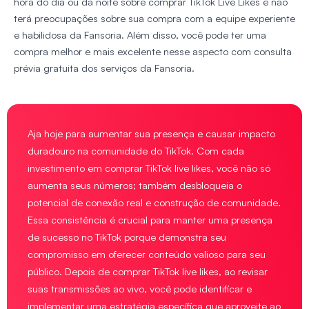
hora do dia ou da noite sobre comprar TikTok Live Likes e não
terá preocupações sobre sua compra com a equipe experiente
e habilidosa da Fansoria. Além disso, você pode ter uma
compra melhor e mais excelente nesse aspecto com consulta
prévia gratuita dos serviços da Fansoria.
Aja hoje para aumentar sua presença e causar impacto
duradouro na comunidade do TikTok. Com cada
investimento em comprar TikTok live likes, você não só
aumenta seus números; também desbloqueia o
potencial de conexão real e construção de comunidade.
Essa consistência é crucial para manter uma presença
de sucesso no TikTok porque demonstra seu
compromisso em oferecer conteúdo valioso para seu
público. Depois de comprar TikTok live likes, ao revisar
suas transmissões ao vivo, você pode identificar e
implementar uma estratégia específica que aproveite ao