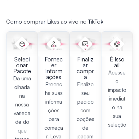
Como comprar Likes ao vivo no TikTok
Seleci
Fornec
Finaliz
É isso
onar
er
ar
aí!
Pacote
inform
compr
Acesse
ações
a
Dá uma
o
Preenc
Finalize
olhada
impacto
ha suas
seu
na
imediat
informa
pedido
nossa
o na
ções
com
varieda
sua
para
opções
de do
seleção
começa
de
que
.
r. Leva
pagam