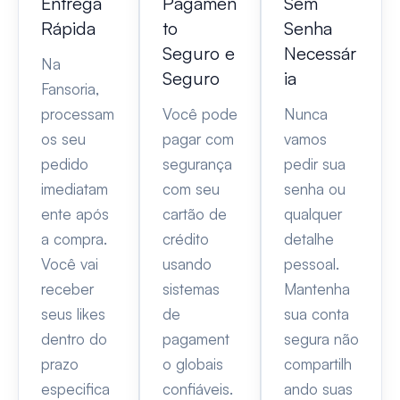
Entrega
Pagamen
Sem
Rápida
to
Senha
Seguro e
Necessár
Na
Seguro
ia
Fansoria,
processam
Você pode
Nunca
os seu
pagar com
vamos
pedido
segurança
pedir sua
imediatam
com seu
senha ou
ente após
cartão de
qualquer
a compra.
crédito
detalhe
Você vai
usando
pessoal.
receber
sistemas
Mantenha
seus likes
de
sua conta
dentro do
pagament
segura não
prazo
o globais
compartilh
especifica
confiáveis.
ando suas