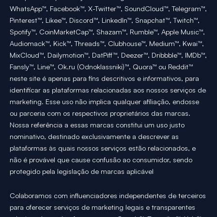
WhatsApp™, Facebook™, X-Twitter™, SoundCloud™, Telegram™,
Pinterest™, Likee™, Discord™, LinkedIn™, Snapchat™, Twitch™,
Spotify™, CoinMarketCap™, Shazam™, Rumble™, Apple Music™,
Audiomack™, Kick™, Threads™, Clubhouse™, Medium™, Kwai™,
MixCloud™, Dailymotion™, DatPiff™, Deezer™, Dribbble™, IMDb™,
Fansly™, Line™, Ok.ru (Odnoklassniki)™, Quora™ ou Reddit™
neste site é apenas para fins descritivos e informativos, para
identificar as plataformas relacionadas aos nossos serviços de
marketing. Esse uso não implica qualquer afiliação, endosse
ou parceria com os respectivos proprietários das marcas.
Nossa referência a essas marcas constitui um uso justo
nominativo, destinado exclusivamente a descrever as
plataformas às quais nossos serviços estão relacionados, e
não é provável que cause confusão ao consumidor, sendo
protegido pela legislação de marcas aplicável
Colaboramos com influenciadores independentes de terceiros
para oferecer serviços de marketing legais e transparentes