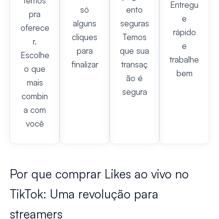
temos
Entregu
só
ento
pra
e
alguns
seguras
oferece
rápido
cliques
Temos
r.
e
para
que sua
Escolhe
trabalhe
finalizar
transaç
o que
bem
ão é
mais
segura
combin
a com
você
Por que comprar Likes ao vivo no
TikTok: Uma revolução para
streamers