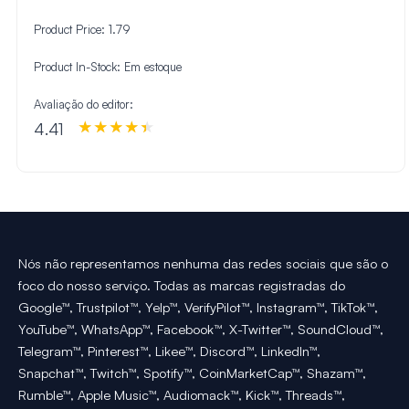
Product Price:
1.79
Product In-Stock:
Em estoque
Avaliação do editor:
4.41
Nós não representamos nenhuma das redes sociais que são o
foco do nosso serviço. Todas as marcas registradas do
Google™, Trustpilot™, Yelp™, VerifyPilot™, Instagram™, TikTok™,
YouTube™, WhatsApp™, Facebook™, X-Twitter™, SoundCloud™,
Telegram™, Pinterest™, Likee™, Discord™, LinkedIn™,
Snapchat™, Twitch™, Spotify™, CoinMarketCap™, Shazam™,
Rumble™, Apple Music™, Audiomack™, Kick™, Threads™,