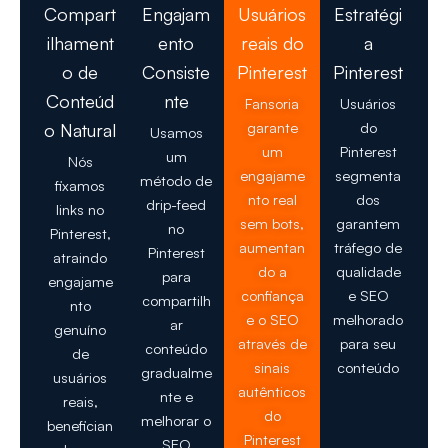
Compart
Engajam
Usuários
Estratégi
ilhament
ento
reais do
a
o de
Consiste
Pinterest
Pinterest
Conteúd
nte
Fansoria
Usuários
garante
do
o Natural
Usamos
um
Pinterest
um
Nós
engajame
segmenta
método de
fixamos
nto real
dos
drip-feed
links no
sem bots,
garantem
no
Pinterest,
aumentan
tráfego de
Pinterest
atraindo
do a
qualidade
para
engajame
confiança
e SEO
compartilh
nto
e o SEO
melhorado
ar
genuíno
através de
para seu
conteúdo
de
sinais
conteúdo
gradualme
usuários
autênticos
nte e
reais,
do
melhorar o
benefician
Pinterest
SEO