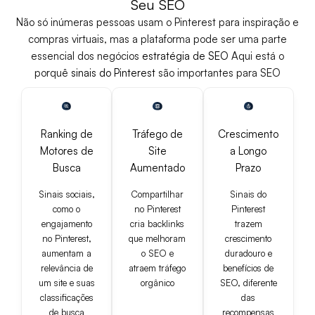
Seu SEO
Não só inúmeras pessoas usam o Pinterest para inspiração e
compras virtuais, mas a plataforma pode ser uma parte
essencial dos negócios
estratégia de SEO
Aqui está o
porquê
sinais do Pinterest
são importantes para SEO
Ranking de
Tráfego de
Crescimento
Motores de
Site
a Longo
Busca
Aumentado
Prazo
Sinais sociais,
Compartilhar
Sinais do
como o
no Pinterest
Pinterest
engajamento
cria backlinks
trazem
no Pinterest,
que melhoram
crescimento
aumentam a
o SEO e
duradouro e
relevância de
atraem tráfego
benefícios de
um site e suas
orgânico
SEO, diferente
classificações
das
de busca
recompensas