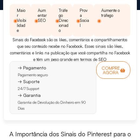
Maio
Aum
Tráfe
Prov
Aumente o
r
entar
go
a
tráfego
Visibi
SEO
Direc
Socia
lidad
ionad
l
e
o
Sinais do Facebook
são os likes, comentários e compartilhamentos
que seu conteúdo recebe no Facebook. Esses sinais são likes,
comentários e links na publicação que você compartilha no Facebook
e têm um peso grande em termos de
SEO
→ Pagamento
COMPRE
AGORA
Pagamento seguro
→ Suporte
24/7 Support
→ Garantia
Garantia de Devolução do Dinheiro em 90
Dias
A Importância dos Sinais do Pinterest para o