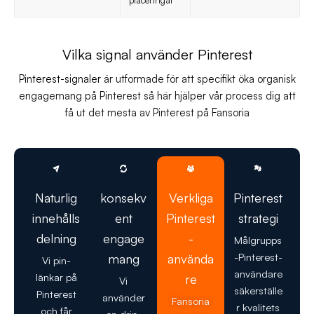
placeringar
Vilka signal använder Pinterest
Pinterest-signaler
är utformade för att specifikt öka organisk
engagemang på Pinterest så här hjälper vår process dig att
få ut det mesta av Pinterest på Fansoria
Naturlig
konsekv
Verkliga
Pinterest
innehålls
ent
Pinterest
strategi
delning
engage
-
Målgrupps
-Pinterest-
mang
använda
Vi pin-
användare
länkar på
re
Vi
säkerställe
Pinterest
använder
Fansoria
r kvalitets
och får