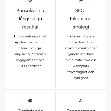
Konsekventa
SEO-
långsiktiga
fokuserad
resultat
strategi
Droppmatningsstrat
Pinterest Signals
egi främjar naturlig
förbättrar dina
tillväxt och ger
sökmotorrankningar
långsiktig Pinterest-
genom att driva
engagemang och
riktig trafik, öka din
SEO-fördelar
webbplats
trovärdighet och
synlighet
Omfattande
Engagemang