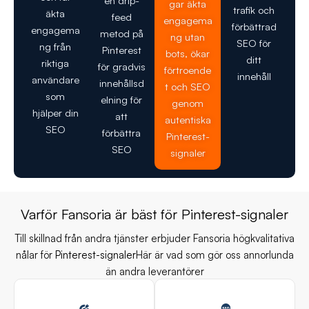
en drip-
gar äkta
trafik och
äkta
feed
engagema
förbättrad
engagema
metod på
ng utan
SEO för
ng från
Pinterest
bots, ökar
ditt
riktiga
för gradvis
förtroende
innehåll
användare
innehållsd
t och SEO
som
elning för
genom
hjälper din
att
autentiska
SEO
förbättra
Pinterest-
SEO
signaler
Varför Fansoria är bäst för Pinterest-signaler
Till skillnad från andra tjänster erbjuder Fansoria högkvalitativa
nålar för
Pinterest-signaler
Här är vad som gör oss annorlunda
än andra leverantörer