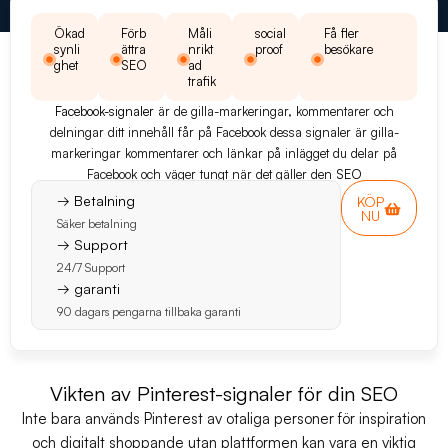
Ökad
Förb
Måli
social
Få fler
synli
ättra
nrikt
proof
besökare
ghet
SEO
ad
trafik
Facebook-signaler
är de gilla-markeringar, kommentarer och
delningar ditt innehåll får på Facebook dessa signaler är gilla-
markeringar kommentarer och länkar på inlägget du delar på
Facebook och väger tungt när det gäller den
SEO
→ Betalning
KÖP
NU
Säker betalning
→ Support
24/7 Support
→ garanti
90 dagars pengarna tillbaka garanti
Vikten av Pinterest-signaler för din SEO
Inte bara används Pinterest av otaliga personer för inspiration
och digitalt shoppande utan plattformen kan vara en viktig