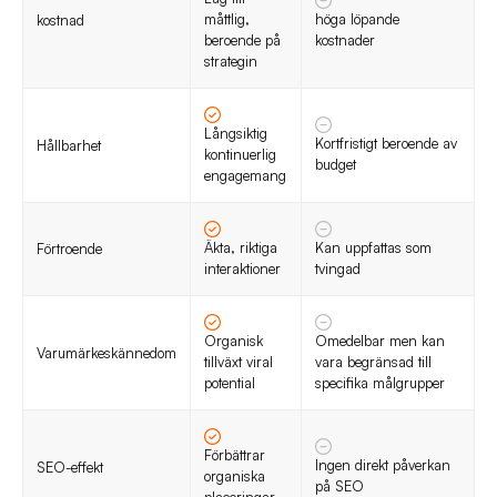
måttlig,
höga löpande
kostnad
beroende på
kostnader
strategin
Långsiktig
Kortfristigt beroende av
Hållbarhet
kontinuerlig
budget
engagemang
Äkta, riktiga
Kan uppfattas som
Förtroende
interaktioner
tvingad
Organisk
Omedelbar men kan
Varumärkeskännedom
tillväxt viral
vara begränsad till
potential
specifika målgrupper
Förbättrar
Ingen direkt påverkan
SEO-effekt
organiska
på SEO