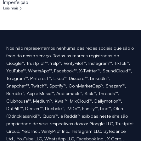
Imperfeição
Leia mais
Nós não representamos nenhuma das redes sociais que são o
foco do nosso serviço. Todas as marcas registradas do
Google™, Trustpilot™, Yelp™, VerifyPilot™, Instagram™, TikTok™,
YouTube™, WhatsApp™, Facebook™, X-Twitter™, SoundCloud™,
Telegram™, Pinterest™, Likee™, Discord™, LinkedIn™,
Snapchat™, Twitch™, Spotify™, CoinMarketCap™, Shazam™,
Rumble™, Apple Music™, Audiomack™, Kick™, Threads™,
Clubhouse™, Medium™, Kwai™, MixCloud™, Dailymotion™,
DatPiff™, Deezer™, Dribbble™, IMDb™, Fansly™, Line™, Ok.ru
(Odnoklassniki)™, Quora™, e Reddit™ exibidas neste site são
propriedade de seus respectivos donos: Google LLC, Trustpilot
Group, Yelp Inc., VerifyPilot Inc., Instagram LLC, Bytedance
Ltd., YouTube LLC, WhatsApp LLC, Facebook Inc., X Corp.,