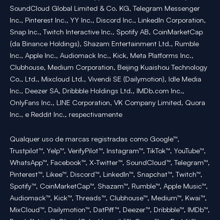
SoundCloud Global Limited & Co. KG, Telegram Messenger
Inc., Pinterest Inc., YY Inc., Discord Inc., LinkedIn Corporation,
Snap Inc., Twitch Interactive Inc., Spotify AB, CoinMarketCap
(da Binance Holdings), Shazam Entertainment Ltd., Rumble
Inc., Apple Inc., Audiomack Inc., Kick, Meta Platforms Inc.,
Clubhouse, Medium Corporation, Beijing Kuaishou Technology
Co., Ltd., Mixcloud Ltd., Vivendi SE (Dailymotion), Idle Media
Inc., Deezer SA, Dribbble Holdings Ltd., IMDb.com Inc.,
OnlyFans Inc., LINE Corporation, VK Company Limited, Quora
Inc., e Reddit Inc., respectivamente
Qualquer uso de marcas registradas como Google™,
Trustpilot™, Yelp™, VerifyPilot™, Instagram™, TikTok™, YouTube™,
WhatsApp™, Facebook™, X-Twitter™, SoundCloud™, Telegram™,
Pinterest™, Likee™, Discord™, LinkedIn™, Snapchat™, Twitch™,
Spotify™, CoinMarketCap™, Shazam™, Rumble™, Apple Music™,
Audiomack™, Kick™, Threads™, Clubhouse™, Medium™, Kwai™,
MixCloud™, Dailymotion™, DatPiff™, Deezer™, Dribbble™, IMDb™,