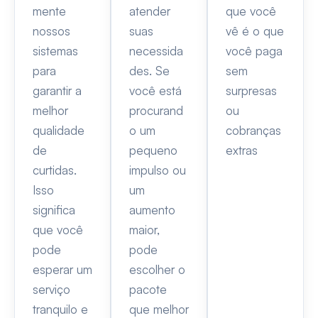
mente
atender
que você
nossos
suas
vê é o que
sistemas
necessida
você paga
para
des. Se
sem
garantir a
você está
surpresas
melhor
procurand
ou
qualidade
o um
cobranças
de
pequeno
extras
curtidas.
impulso ou
Isso
um
significa
aumento
que você
maior,
pode
pode
esperar um
escolher o
serviço
pacote
tranquilo e
que melhor