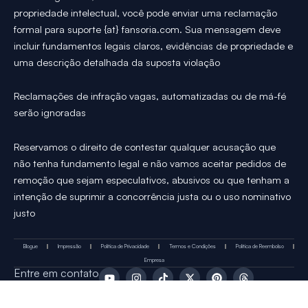
propriedade intelectual, você pode enviar uma reclamação
formal para suporte {at} fansoria.com. Sua mensagem deve
incluir fundamentos legais claros, evidências de propriedade e
uma descrição detalhada da suposta violação
Reclamações de infração vagas, automatizadas ou de má-fé
serão ignoradas
Reservamos o direito de contestar qualquer acusação que
não tenha fundamento legal e não vamos aceitar pedidos de
remoção que sejam especulativos, abusivos ou que tenham a
intenção de suprimir a concorrência justa ou o uso nominativo
justo
Blogue
Impressão
Política de Privacidade
Termos e Condições
Política de Reembolso
Empresa
Y
I
T
X
P
T
Entre em contato
o
n
i
-
i
h
u
s
k
t
n
r
t
t
T
w
t
e