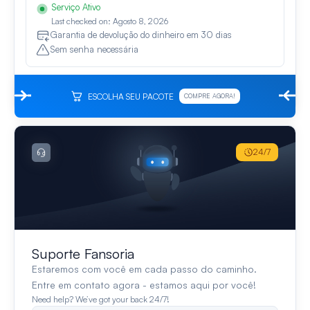
Serviço Ativo
Last checked on: Agosto 8, 2026
Garantia de devolução do dinheiro em 30 dias
Sem senha necessária
ESCOLHA SEU PACOTE
COMPRE AGORA!
24/7
Suporte Fansoria
Estaremos com você em cada passo do caminho.
Entre em contato agora - estamos aqui por você!
Need help? We’ve got your back 24/7!