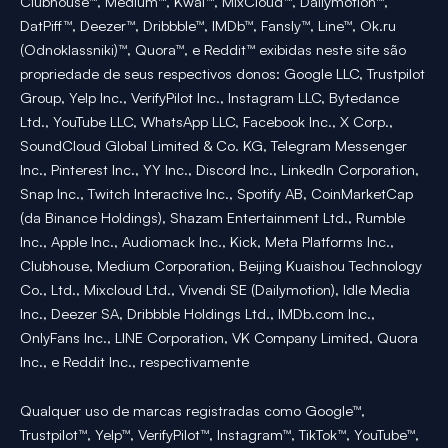
Clubhouse™, Medium™, Kwai™, MixCloud™, Dailymotion™,
DatPiff™, Deezer™, Dribbble™, IMDb™, Fansly™, Line™, Ok.ru
(Odnoklassniki)™, Quora™, e Reddit™ exibidas neste site são
propriedade de seus respectivos donos: Google LLC, Trustpilot
Group, Yelp Inc., VerifyPilot Inc., Instagram LLC, Bytedance
Ltd., YouTube LLC, WhatsApp LLC, Facebook Inc., X Corp.,
SoundCloud Global Limited & Co. KG, Telegram Messenger
Inc., Pinterest Inc., YY Inc., Discord Inc., LinkedIn Corporation,
Snap Inc., Twitch Interactive Inc., Spotify AB, CoinMarketCap
(da Binance Holdings), Shazam Entertainment Ltd., Rumble
Inc., Apple Inc., Audiomack Inc., Kick, Meta Platforms Inc.,
Clubhouse, Medium Corporation, Beijing Kuaishou Technology
Co., Ltd., Mixcloud Ltd., Vivendi SE (Dailymotion), Idle Media
Inc., Deezer SA, Dribbble Holdings Ltd., IMDb.com Inc.,
OnlyFans Inc., LINE Corporation, VK Company Limited, Quora
Inc., e Reddit Inc., respectivamente
Qualquer uso de marcas registradas como Google™,
Trustpilot™, Yelp™, VerifyPilot™, Instagram™, TikTok™, YouTube™,