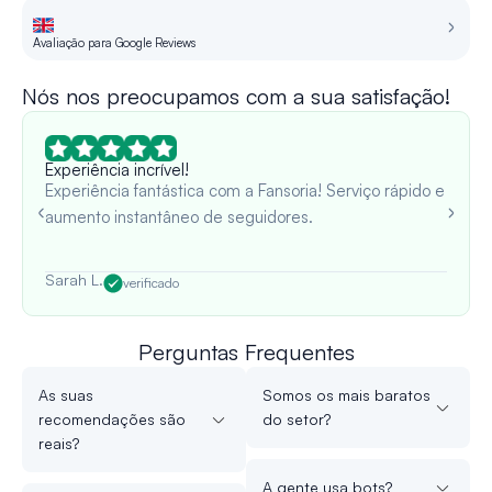
Avaliação para Google Reviews
Re
Nós nos preocupamos com a sua satisfação!
Experiência incrível!
Experiência fantástica com a Fansoria! Serviço rápido e
aumento instantâneo de seguidores.
Sarah L.
verificado
Perguntas Frequentes
As suas
Somos os mais baratos
recomendações são
do setor?
reais?
A gente usa bots?