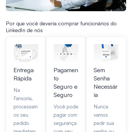
Por que você deveria comprar funcionários do
LinkedIn de nós
Entrega
Pagamen
Sem
Rápida
to
Senha
Seguro e
Necessár
Na
Seguro
ia
Fansoria,
processam
Você pode
Nunca
os seu
pagar com
vamos
pedido
segurança
pedir sua
imediatam
com seu
senha ou