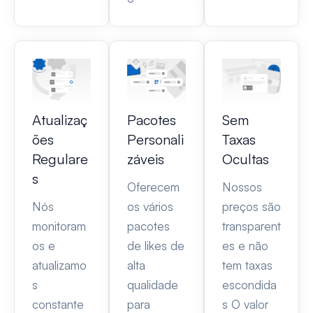
Atualizaç
Pacotes
Sem
ões
Personali
Taxas
Regulare
záveis
Ocultas
s
Oferecem
Nossos
Nós
os vários
preços são
monitoram
pacotes
transparent
os e
de likes de
es e não
atualizamo
alta
tem taxas
s
qualidade
escondida
constante
para
s O valor