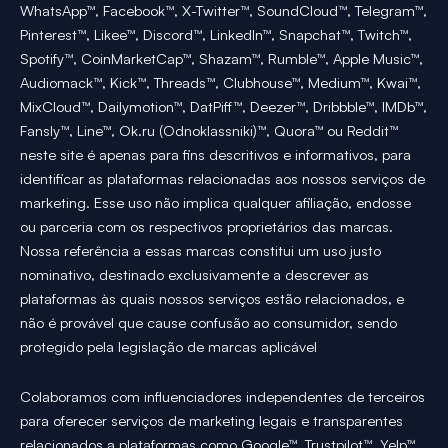
WhatsApp™, Facebook™, X-Twitter™, SoundCloud™, Telegram™,
Pinterest™, Likee™, Discord™, LinkedIn™, Snapchat™, Twitch™,
Spotify™, CoinMarketCap™, Shazam™, Rumble™, Apple Music™,
Audiomack™, Kick™, Threads™, Clubhouse™, Medium™, Kwai™,
MixCloud™, Dailymotion™, DatPiff™, Deezer™, Dribbble™, IMDb™,
Fansly™, Line™, Ok.ru (Odnoklassniki)™, Quora™ ou Reddit™
neste site é apenas para fins descritivos e informativos, para
identificar as plataformas relacionadas aos nossos serviços de
marketing. Esse uso não implica qualquer afiliação, endosse
ou parceria com os respectivos proprietários das marcas.
Nossa referência a essas marcas constitui um uso justo
nominativo, destinado exclusivamente a descrever as
plataformas às quais nossos serviços estão relacionados, e
não é provável que cause confusão ao consumidor, sendo
protegido pela legislação de marcas aplicável
Colaboramos com influenciadores independentes de terceiros
para oferecer serviços de marketing legais e transparentes
relacionados a plataformas como Google™, Trustpilot™, Yelp™,