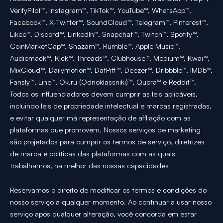
VerifyPilot™, Instagram™, TikTok™, YouTube™, WhatsApp™,
Facebook™, X-Twitter™, SoundCloud™, Telegram™, Pinterest™,
Likee™, Discord™, LinkedIn™, Snapchat™, Twitch™, Spotify™,
CoinMarketCap™, Shazam™, Rumble™, Apple Music™,
Audiomack™, Kick™, Threads™, Clubhouse™, Medium™, Kwai™,
MixCloud™, Dailymotion™, DatPiff™, Deezer™, Dribbble™, IMDb™,
Fansly™, Line™, Ok.ru (Odnoklassniki)™, Quora™ e Reddit™.
Todos os influenciadores devem cumprir as leis aplicáveis,
incluindo leis de propriedade intelectual e marcas registradas,
e evitar qualquer má representação de afiliação com as
plataformas que promovem. Nossos serviços de marketing
são projetados para cumprir os termos de serviço, diretrizes
de marca e políticas das plataformas com as quais
trabalhamos, na melhor das nossas capacidades
Reservamos o direito de modificar os termos e condições do
nosso serviço a qualquer momento. Ao continuar a usar nosso
serviço após qualquer alteração, você concorda em estar