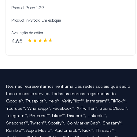
Product Price:
1.29
Product In-Stock:
Em estoque
Avaliação do editor:
4.65
Nós não representamos nenhuma das redes sociais que são o
foco do nosso serviço. Todas as marcas registradas do
Google™, Trustpilot™, Yelp™, VerifyPilot™, Instagram™, TikTok™,
YouTube™, WhatsApp™, Facebook™, X-Twitter™, SoundCloud™,
Telegram™, Pinterest™, Likee™, Discord™, LinkedIn™,
Snapchat™, Twitch™, Spotify™, CoinMarketCap™, Shazam™,
Rumble™, Apple Music™, Audiomack™, Kick™, Threads™,