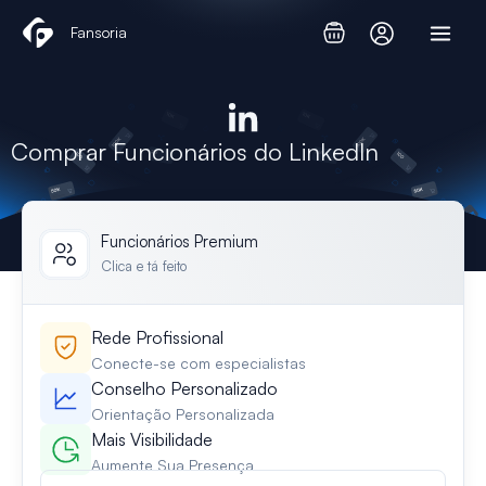
Skip
Fansoria
to
content
Comprar Funcionários do LinkedIn
Funcionários Premium
Clica e tá feito
Rede Profissional
Conecte-se com especialistas
Conselho Personalizado
Orientação Personalizada
Mais Visibilidade
Aumente Sua Presença