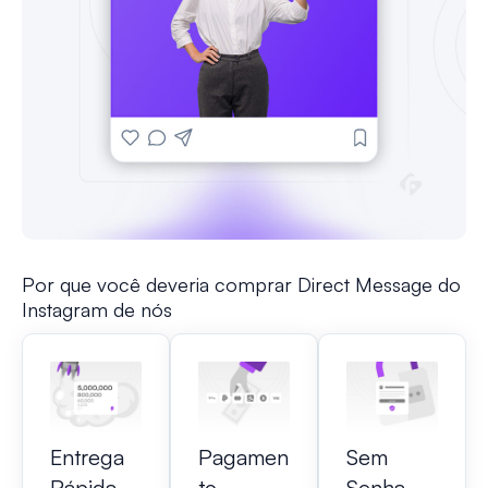
Por que você deveria comprar Direct Message do
Instagram de nós
Entrega
Pagamen
Sem
Rápida
to
Senha