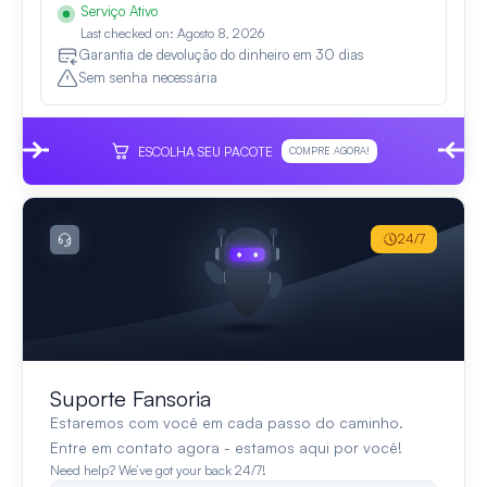
Serviço Ativo
Last checked on: Agosto 8, 2026
Garantia de devolução do dinheiro em 30 dias
Sem senha necessária
ESCOLHA SEU PACOTE
COMPRE AGORA!
24/7
Suporte Fansoria
Estaremos com você em cada passo do caminho.
Entre em contato agora - estamos aqui por você!
Need help? We’ve got your back 24/7!