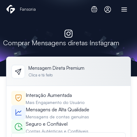
Skip
Fansoria
to
content
Comprar Mensagens diretas Instagram
Mensagem Direta Premium
Clica e tá feito
Interação Aumentada
Mais Engajamento do Usuário
Mensagens de Alta Qualidade
Mensagens de contas genuínas
Seguro e Confiável
Contas Autênticas e Confiáveis