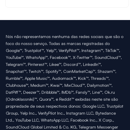
Nós não representamos nenhuma das redes sociais que são o
foco do nosso serviço. Todas as marcas registradas do
Google™, Trustpilot™, Yelp™, VerifyPilot™, Instagram™, TikTok™,
YouTube™, WhatsApp™, Facebook™, X-Twitter™, SoundCloud™,
Telegram™, Pinterest™, Likee™, Discord™, LinkedIn™,
Snapchat™, Twitch™, Spotify™, CoinMarketCap™, Shazam™,
Rumble™, Apple Music™, Audiomack™, Kick™, Threads™,
Clubhouse™, Medium™, Kwai™, MixCloud™, Dailymotion™,
DatPiff™, Deezer™, Dribbble™, IMDb™, Fansly™, Line™, Ok.ru
(Odnoklassniki)™, Quora™, e Reddit™ exibidas neste site são
propriedade de seus respectivos donos: Google LLC, Trustpilot
Group, Yelp Inc., VerifyPilot Inc., Instagram LLC, Bytedance
Ltd., YouTube LLC, WhatsApp LLC, Facebook Inc., X Corp.,
SoundCloud Global Limited & Co. KG, Telegram Messenger