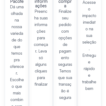
Pacote
inform
compr
Acesse
ações
a
Dá uma
o
Preenc
Finalize
olhada
impacto
ha suas
seu
na
imediat
informa
pedido
nossa
o na
ções
com
varieda
sua
para
opções
de do
seleção
começa
de
que
.
r. Leva
pagam
temos
Entregu
só
ento
pra
e
alguns
seguras
oferece
rápido
cliques
Temos
r.
e
para
que sua
Escolhe
trabalhe
finalizar
transaç
o que
bem
ão é
mais
segura
combin