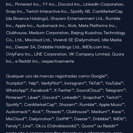
Inc., Pinterest Inc., YY Inc., Discord Inc., LinkedIn Corporation,
Snap Inc., Twitch Interactive Inc., Spotify AB, CoinMarketCap
(da Binance Holdings), Shazam Entertainment Ltd., Rumble
Inc., Apple Inc., Audiomack Inc., Kick, Meta Platforms Inc.,
Clubhouse, Medium Corporation, Beijing Kuaishou Technology
Co., Ltd., Mixcloud Ltd., Vivendi SE (Dailymotion), Idle Media
Inc., Deezer SA, Dribbble Holdings Ltd., IMDb.com Inc.,
OnlyFans Inc., LINE Corporation, VK Company Limited, Quora
Inc., e Reddit Inc., respectivamente
Qualquer uso de marcas registradas como Google™,
Trustpilot™, Yelp™, VerifyPilot™, Instagram™, TikTok™, YouTube™,
WhatsApp™, Facebook™, X-Twitter™, SoundCloud™, Telegram™,
Pinterest™, Likee™, Discord™, LinkedIn™, Snapchat™, Twitch™,
Spotify™, CoinMarketCap™, Shazam™, Rumble™, Apple Music™,
Audiomack™, Kick™, Threads™, Clubhouse™, Medium™, Kwai™,
MixCloud™, Dailymotion™, DatPiff™, Deezer™, Dribbble™, IMDb™,
Fansly™, Line™, Ok.ru (Odnoklassniki)™, Quora™ ou Reddit™
neste site é apenas para fins descritivos e informativos, para