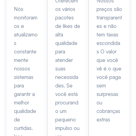
Oferecem
Nossos
Nós
os vários
preços são
monitoram
pacotes
transparent
os e
de likes de
es e não
atualizamo
alta
tem taxas
s
qualidade
escondida
constante
para
s O valor
mente
atender
que você
nossos
suas
vê é o que
sistemas
necessida
você paga
para
des. Se
sem
garantir a
você está
surpresas
melhor
procurand
ou
qualidade
o um
cobranças
de
pequeno
extras
curtidas.
impulso ou