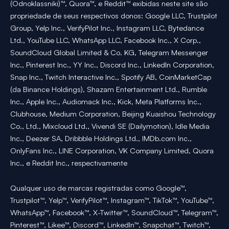
(Odnoklassniki)™, Quora™, e Reddit™ exibidas neste site são
propriedade de seus respectivos donos: Google LLC, Trustpilot
Group, Yelp Inc., VerifyPilot Inc., Instagram LLC, Bytedance
Ltd., YouTube LLC, WhatsApp LLC, Facebook Inc., X Corp.,
SoundCloud Global Limited & Co. KG, Telegram Messenger
Inc., Pinterest Inc., YY Inc., Discord Inc., LinkedIn Corporation,
Snap Inc., Twitch Interactive Inc., Spotify AB, CoinMarketCap
(da Binance Holdings), Shazam Entertainment Ltd., Rumble
Inc., Apple Inc., Audiomack Inc., Kick, Meta Platforms Inc.,
Clubhouse, Medium Corporation, Beijing Kuaishou Technology
Co., Ltd., Mixcloud Ltd., Vivendi SE (Dailymotion), Idle Media
Inc., Deezer SA, Dribbble Holdings Ltd., IMDb.com Inc.,
OnlyFans Inc., LINE Corporation, VK Company Limited, Quora
Inc., e Reddit Inc., respectivamente
Qualquer uso de marcas registradas como Google™,
Trustpilot™, Yelp™, VerifyPilot™, Instagram™, TikTok™, YouTube™,
WhatsApp™, Facebook™, X-Twitter™, SoundCloud™, Telegram™,
Pinterest™, Likee™, Discord™, LinkedIn™, Snapchat™, Twitch™,