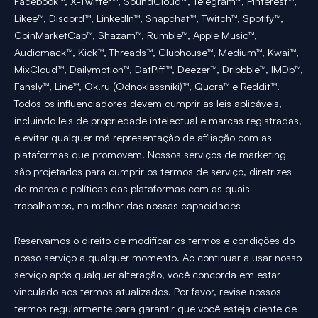
Facebook™, X-Twitter™, SoundCloud™, Telegram™, Pinterest™,
Likee™, Discord™, LinkedIn™, Snapchat™, Twitch™, Spotify™,
CoinMarketCap™, Shazam™, Rumble™, Apple Music™,
Audiomack™, Kick™, Threads™, Clubhouse™, Medium™, Kwai™,
MixCloud™, Dailymotion™, DatPiff™, Deezer™, Dribbble™, IMDb™,
Fansly™, Line™, Ok.ru (Odnoklassniki)™, Quora™ e Reddit™.
Todos os influenciadores devem cumprir as leis aplicáveis,
incluindo leis de propriedade intelectual e marcas registradas,
e evitar qualquer má representação de afiliação com as
plataformas que promovem. Nossos serviços de marketing
são projetados para cumprir os termos de serviço, diretrizes
de marca e políticas das plataformas com as quais
trabalhamos, na melhor das nossas capacidades
Reservamos o direito de modificar os termos e condições do
nosso serviço a qualquer momento. Ao continuar a usar nosso
serviço após qualquer alteração, você concorda em estar
vinculado aos termos atualizados. Por favor, revise nossos
termos regularmente para garantir que você esteja ciente de