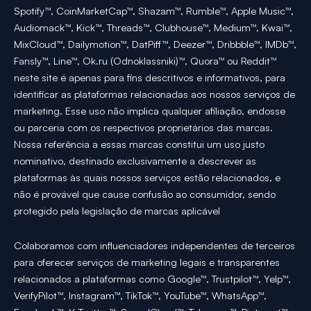
Spotify™, CoinMarketCap™, Shazam™, Rumble™, Apple Music™,
Audiomack™, Kick™, Threads™, Clubhouse™, Medium™, Kwai™,
MixCloud™, Dailymotion™, DatPiff™, Deezer™, Dribbble™, IMDb™,
Fansly™, Line™, Ok.ru (Odnoklassniki)™, Quora™ ou Reddit™
neste site é apenas para fins descritivos e informativos, para
identificar as plataformas relacionadas aos nossos serviços de
marketing. Esse uso não implica qualquer afiliação, endosse
ou parceria com os respectivos proprietários das marcas.
Nossa referência a essas marcas constitui um uso justo
nominativo, destinado exclusivamente a descrever as
plataformas às quais nossos serviços estão relacionados, e
não é provável que cause confusão ao consumidor, sendo
protegido pela legislação de marcas aplicável
Colaboramos com influenciadores independentes de terceiros
para oferecer serviços de marketing legais e transparentes
relacionados a plataformas como Google™, Trustpilot™, Yelp™,
VerifyPilot™, Instagram™, TikTok™, YouTube™, WhatsApp™,