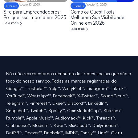
Agosto 13, 2025
Agosto 12, 2025
Tutoriais
Tutoriais
Site para Empreendedores:
Como os Guest Posts
Por que Isso Importa em 2025
Melhoram Sua Visibilidade
Online em 2025
Leia mais
Leia mais
Nós não representamos nenhuma das redes sociais que são o
foco do nosso serviço. Todas as marcas registradas do
Google™, Trustpilot™, Yelp™, VerifyPilot™, Instagram™, TikTok™,
YouTube™, WhatsApp™, Facebook™, X-Twitter™, SoundCloud™,
Telegram™, Pinterest™, Likee™, Discord™, LinkedIn™,
Snapchat™, Twitch™, Spotify™, CoinMarketCap™, Shazam™,
Rumble™, Apple Music™, Audiomack™, Kick™, Threads™,
Clubhouse™, Medium™, Kwai™, MixCloud™, Dailymotion™,
DatPiff™, Deezer™, Dribbble™, IMDb™, Fansly™, Line™, Ok.ru