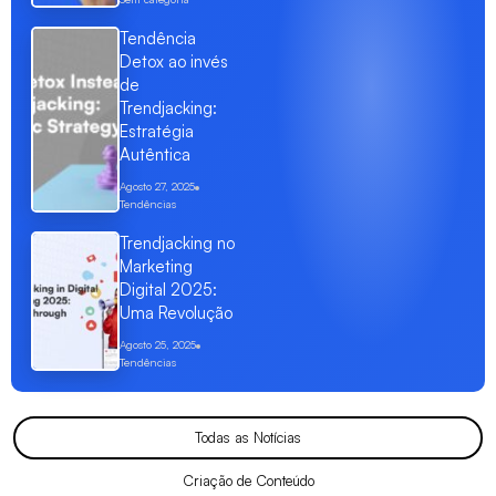
Tendência
Detox ao invés
de
Trendjacking:
Estratégia
Autêntica
Agosto 27, 2025
Tendências
Trendjacking no
Marketing
Digital 2025:
Uma Revolução
Agosto 25, 2025
Tendências
Todas as Notícias
Criação de Conteúdo