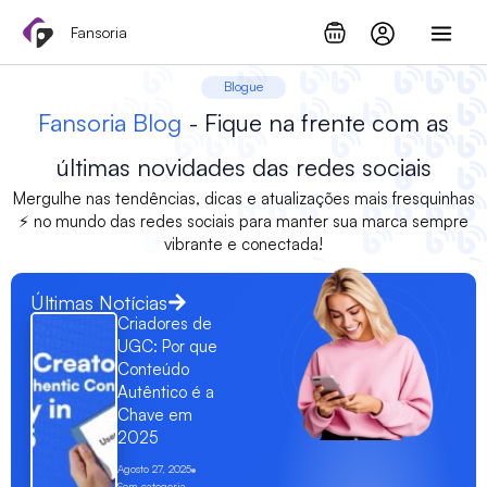
Skip
Fansoria
to
content
Blogue
Fansoria Blog
- Fique na frente com as
últimas novidades das redes sociais
Mergulhe nas tendências, dicas e atualizações mais fresquinhas
⚡ no mundo das redes sociais para manter sua marca sempre
vibrante e conectada!
Últimas Notícias
Criadores de
UGC: Por que
Conteúdo
Autêntico é a
Chave em
2025
Agosto 27, 2025
Sem categoria